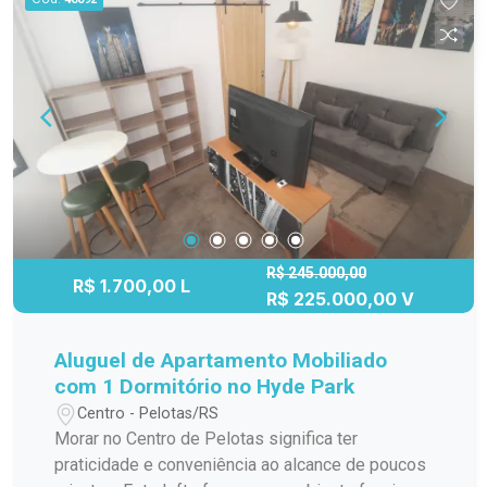
para lazer. Vaga de Estacionamento: Privativa,
garantindo segurança e comodidade. Localização:
Maria Clara Umuharama Próximo ao Shopping
Pelotas Próximo à Av. Ferreira Viana Fácil acesso
a diversos comércios e serviços Este
apartamento é uma excelente opção para quem
deseja morar em uma área bem localizada, com
todas as facilidades ao seu alcance. Não perca a
oportunidade de viver com conforto e praticidade.
Agende uma visita e confira!
R$ 245.000,00
R$ 1.700,00 L
R$ 225.000,00 V
Aluguel de Apartamento Mobiliado
com 1 Dormitório no Hyde Park
Centro - Pelotas/RS
Morar no Centro de Pelotas significa ter
praticidade e conveniência ao alcance de poucos