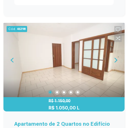
conjugada: Ambiente integrado, proporcionando
um espaço funcional e moderno. Sacada com
churrasqueira: Perfeita para momentos de lazer e
confraternização com amigos e familiares.
Cód.
46398
Banheiro: Equipado com todos os acessórios
necessários para seu conforto. Vaga de garagem
privativa: Segurança e comodidade para seu
veículo. O Condomínio Connect JK oferece ainda
uma infraestrutura completa com áreas de lazer,
segurança 24 horas e localização privilegiada.
Não perca a oportunidade de morar em um local
que combina qualidade de vida e praticidade.
Entre em contato para mais informações e
agende uma visita!
R$ 1.150,00
R$ 1.050,00 L
Apartamento de 2 Quartos no Edifício