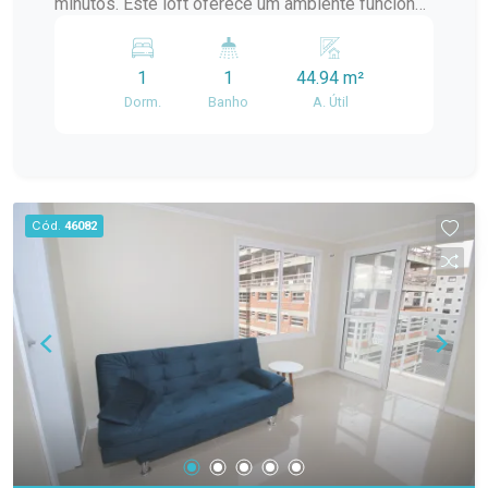
minutos. Este loft oferece um ambiente funcional,
confortável e pronto para morar, sendo uma
excelente opção para quem busca otimizar a
1
1
44.94 m²
rotina sem abrir mão de conforto e boa
Dorm.
Banho
A. Útil
localização. Localizado no Centro de Pelotas, o
imóvel está próximo ao Hotel Jacques Georges e
ao Restaurante Madre Mia, em uma região que
concentra comércio, serviços, gastronomia e
facilidades essenciais para o dia a dia. A
Cód.
46082
localização permite fácil deslocamento e acesso
rápido a diferentes pontos da cidade. Descrição
do imóvel Este loft foi planejado para
proporcionar praticidade e conforto em um
ambiente integrado, bem iluminado e ventilado.
Totalmente mobiliado, está pronto para receber
seu novo morador, oferecendo uma solução
completa para quem deseja mudar sem
preocupações com mobília. Ambientes 1
dormitório integrado ao espaço principal Banheiro