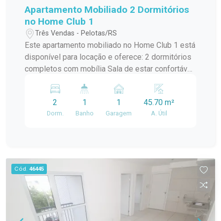
Apartamento Mobiliado 2 Dormitórios
no Home Club 1
Três Vendas - Pelotas/RS
Este apartamento mobiliado no Home Club 1 está
disponível para locação e oferece: 2 dormitórios
completos com mobília Sala de estar confortável
e totalmente mobiliada Cozinha equipada com
eletrodomésticos essenciais Banheiro moderno
2
1
1
45.70 m²
e funcional Vaga de estacionamento privativa A
Dorm.
Banho
Garagem
A. Útil
localização é excelente, próximo ao Krolow, Stok
Center, Havan, além de diversas academias na
Avenida Salgado Filho, facilitando o acesso a
comércio, lazer e serviços. Agende uma visita e
venha morar com conforto e praticidade!
Cód.
46445