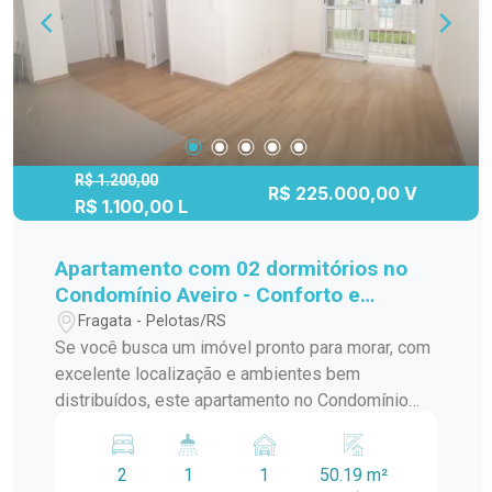
R$ 1.200,00
R$ 225.000,00 V
R$ 1.100,00 L
Apartamento com 02 dormitórios no
Condomínio Aveiro - Conforto e
Praticidade na Av. Duque de Caxias
Fragata - Pelotas/RS
Se você busca um imóvel pronto para morar, com
excelente localização e ambientes bem
distribuídos, este apartamento no Condomínio
Aveiro é a escolha ideal, ele une funcionalidade,
conforto e praticidade para o seu dia a dia.
2
1
1
50.19 m²
Localizado na Av. Duque de Caxias, co imóvel