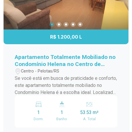
Montreal!
R$ 1.200,00 L
Apartamento Totalmente Mobiliado no
Condomínio Helena no Centro de
Pelotas
Centro - Pelotas/RS
Se você está em busca de praticidade e conforto,
este apartamento totalmente mobiliado no
Condomínio Helena é a escolha ideal. Localizado
no Centro de Pelotas, próximo às paradas do
transporte de apoio da UFPel, este imóvel
1
1
53.53 m²
oferece uma combinação perfeita de
Dorm.
Banho
A. Total
conveniência e comodidade. Descrição dos
Cômodos: Dormitório: Equipado com uma cama