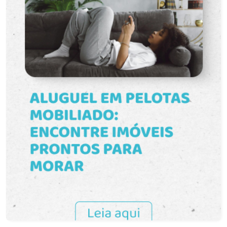
acomodar móveis com facilidade. A sala é ideal
para receber amigos e aproveitar momentos em
família. A cozinha oferece boa distribuição para o
preparo das refeições, enquanto a área de
serviço complementa a funcionalidade do imóvel.
Distribuição: O imóvel conta com 2 dormitórios,
sala de estar, cozinha, banheiro social e área de
serviço. Funcionalidades: A planta bem
distribuída favorece a circulação entre os
ambientes, tornando o apartamento prático para o
dia a dia e confortável para diferentes perfis de
moradores. Diferenciais: Localização estratégica
próxima à UFPel, ambientes amplos, excelente
iluminação natural e fácil acesso aos principais
serviços da região. Características do
condomínio: O Edifício Arlindo Cunha está
localizado em uma região consolidada,
oferecendo praticidade e facilidade de
deslocamento para diversos pontos da cidade.