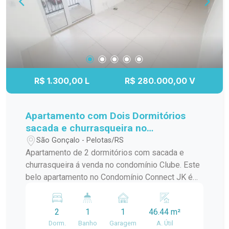
R$ 1.300,00 L
R$ 280.000,00 V
Apartamento com Dois Dormitórios
sacada e churrasqueira no
Condomínio Connect JK em Pelotas!
São Gonçalo - Pelotas/RS
Apartamento de 2 dormitórios com sacada e
churrasqueira á venda no condomínio Clube. Este
belo apartamento no Condomínio Connect JK é
ideal para quem busca conforto e praticidade em
Pelotas. A unidade possui as seguintes
2
1
1
46.44 m²
características: Dois dormitórios: Quartos
Dorm.
Banho
Garagem
A. Útil
espaçosos e bem iluminados. Sala e cozinha