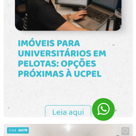
de Paula Diversos comércios e serviços
Destaques: Mobiliado e pronto para morar
Sacada com churrasqueira Localização
privilegiada Portaria é 24h digital Dois
elevadores Piso com aquecimento no banheiro
Agende sua visita com um dos nossos
Consultores.
Cód.
46078