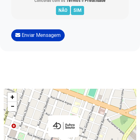
Concordo com os
Termos
e
Privacidade
Enviar Mensagem
+
−