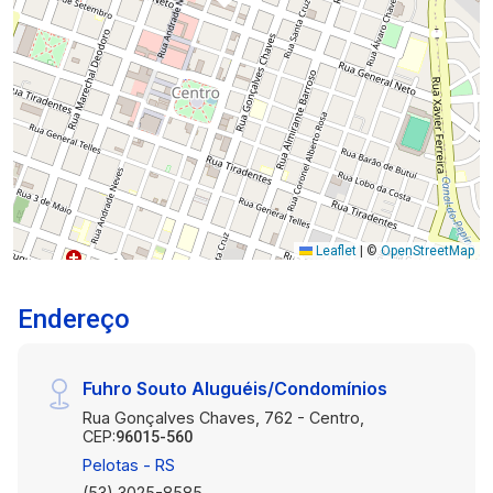
Leaflet
|
©
OpenStreetMap
Endereço
Fuhro Souto Aluguéis/Condomínios
Rua Gonçalves Chaves, 762 - Centro,
CEP:
96015-560
Pelotas - RS
(53) 3025-8585