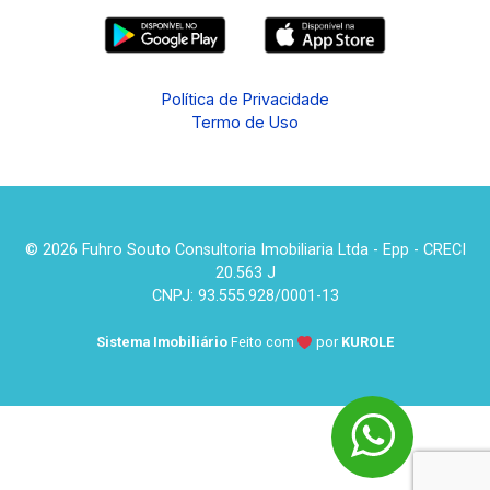
Política de Privacidade
Termo de Uso
© 2026 Fuhro Souto Consultoria Imobiliaria Ltda - Epp - CRECI
20.563 J
CNPJ: 93.555.928/0001-13
Sistema Imobiliário
Feito com
por
KUROLE