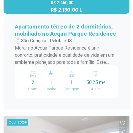
R$ 2.460,00
R$ 2.130,00 L
Apartamento térreo de 2 dormitórios,
mobiliado no Acqua Parque Residence
São Gonçalo - Pelotas/RS
Morar no Acqua Parque Residence é unir
conforto, praticidade e qualidade de vida em um
ambiente planejado para toda a família. Este
apartamento térreo, totalmente mobiliado,
oferece a comodidade de entrar e morar, além de
2
1
1
50.25 m²
contar com uma infraestrutura completa de lazer
Dorm.
Banho
Garagem
A. Útil
e segurança que proporciona mais tranquilidade e
bem-estar no dia a dia. Localização: Localizado
no bairro São Gonçalo, em Pelotas, o imóvel está
a apenas três ou quatro quadras do Carrefour,
facilitando o acesso a supermercados, farmácias,
Cód.
50059
serviços, comércio e demais conveniências