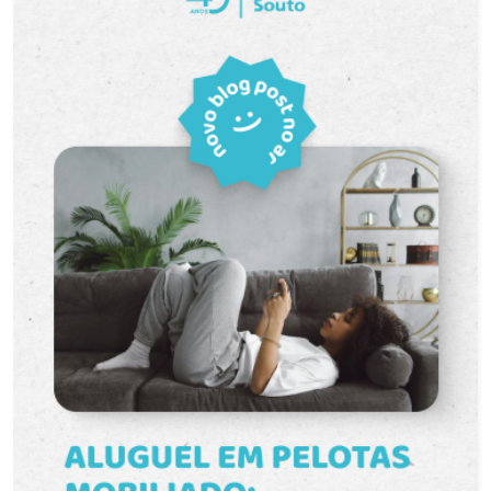
de Pelotas e próximo a mercados, farmácias,
escolas, restaurantes, transporte público e
diversos estabelecimentos comerciais. A
localização oferece mais comodidade para a
rotina, reunindo tranquilidade e praticidade em um
só lugar. Descrição do imóvel O apartamento
apresenta uma planta funcional, com ambientes
bem distribuídos, proporcionando conforto e
praticidade para o dia a dia. Sala de estar com
excelente iluminação natural, oferecendo um
ambiente agradável para convivência. Cozinha
funcional, com espaço para armários e
organização, facilitando o preparo das refeições.
Dois dormitórios bem distribuídos, ideais para
casal, pequenas famílias ou para quem deseja um
ambiente adicional para estudos ou home office.
Banheiro equipado com pia, balcão, espelho e
box, oferecendo mais praticidade, organização e
conforto. Ambientes bem ventilados e com ótima