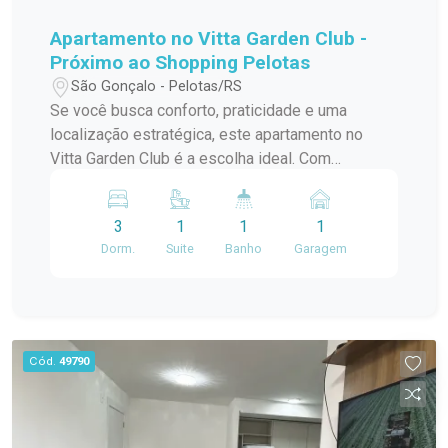
Apartamento no Vitta Garden Club -
Próximo ao Shopping Pelotas
São Gonçalo - Pelotas/RS
Se você busca conforto, praticidade e uma
localização estratégica, este apartamento no
Vitta Garden Club é a escolha ideal. Com
ambientes bem distribuídos e ótima iluminação,
ele oferece o equilíbrio perfeito para o seu dia a
3
1
1
1
dia. O imóvel conta com 3 dormitórios, ideais
Dorm.
Suite
Banho
Garagem
para acomodar sua família com conforto ou até
mesmo criar um espaço de home office. A sala é
aconchegante e bem ventilada, perfeita para
momentos de descanso e convivência. A cozinha
é funcional, com bom aproveitamento de espaço,
Cód.
49790
facilitando a rotina. O banheiro atende com
praticidade e boa ventilação. Um dos grandes
diferenciais é a sacada com churrasqueira, ideal
para reunir amigos e familiares e aproveitar