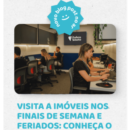
organização e tornando a rotina mais prática. O
banheiro atende com conforto e praticidade,
complementando os ambientes do apartamento.
O grande destaque fica por conta da sacada com
churrasqueira, um espaço ideal para
confraternizações, refeições ao ar livre e
momentos especiais com amigos e familiares
sem precisar sair de casa. Características do
imóvel: 3 dormitórios; Sala de estar ampla e bem
iluminada; Cozinha funcional; Banheiro social e
suíte; Sacada com churrasqueira; Ambientes
arejados e com ótima iluminação natural.
Localização privilegiada: Situado próximo ao
Shopping Pelotas, ao Parque Una e à Avenida
Ferreira Viana, o apartamento oferece fácil
acesso a supermercados, farmácias, escolas,
restaurantes, academias e diversos serviços
essenciais. Uma região que combina praticidade,
mobilidade e qualidade de vida. Além disso, o