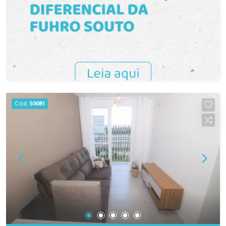
Vitta Garden Club proporciona um ambiente
agradável, seguro e cercado por áreas verdes,
ideal para quem deseja viver com mais
tranquilidade e bem-estar. Não perca esta
oportunidade de morar em um dos condomínios
mais procurados da região. Entre em contato e
agende sua visita para conhecer seu próximo lar.
Cód.
50081