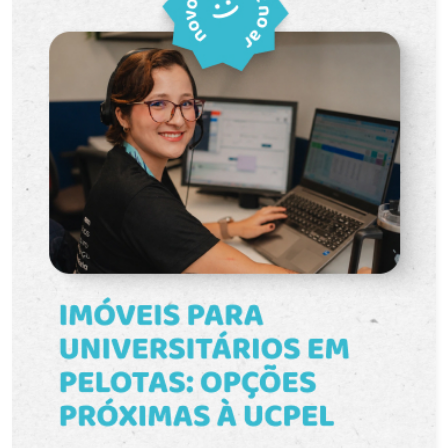
praticidade para a rotina. O banheiro possui boa
ventilação e funcionalidade. O grande destaque
do imóvel é o garden privativo, um espaço extra
ideal para relaxar, aproveitar momentos ao ar livre
ou até mesmo reunir amigos e familiares. Além
disso, a sacada com churrasqueira proporciona
ainda mais conforto e comodidade para seus
momentos de lazer. Por ser térreo, o apartamento
oferece mais acessibilidade e praticidade no dia
a dia. O condomínio Vitta Garden Club conta com
ambiente tranquilo, áreas verdes e excelente
infraestrutura, proporcionando mais qualidade de
vida e bem-estar para seus moradores. Entre em
contato para mais informações e agende sua
visita. Venha conhecer este excelente imóvel
para locação.