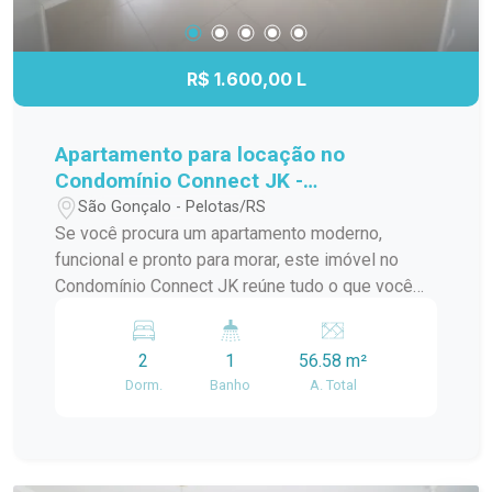
R$ 1.600,00 L
Apartamento para locação no
Condomínio Connect JK -
Modernidade, conforto e excelente
São Gonçalo - Pelotas/RS
localização
Se você procura um apartamento moderno,
funcional e pronto para morar, este imóvel no
Condomínio Connect JK reúne tudo o que você
precisa. Com ambientes bem distribuídos, ótima
iluminação natural e uma localização estratégica,
2
1
56.58 m²
é a opção ideal para quem busca praticidade no
Dorm.
Banho
A. Total
dia a dia sem abrir mão do conforto. O
apartamento foi planejado para oferecer um
excelente aproveitamento dos espaços,
proporcionando ambientes aconchegantes e