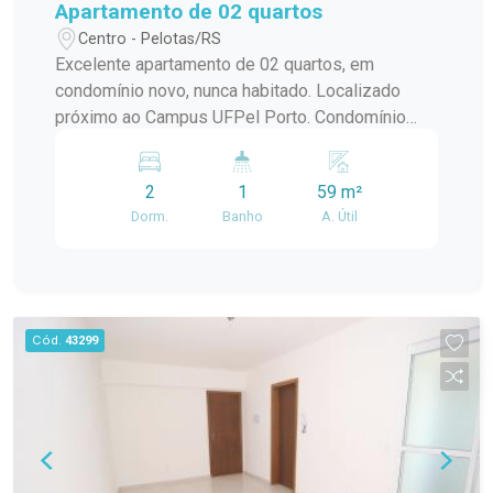
Apartamento de 02 quartos
Centro - Pelotas/RS
Excelente apartamento de 02 quartos, em
condomínio novo, nunca habitado. Localizado
próximo ao Campus UFPel Porto. Condomínio
inclui: IPTU, seguro fogo, monitoramento por
câmeras, bombas d`agua, portaria e elevador.
2
1
59 m²
OBS.: Vaga de garagem opcional com valor
Dorm.
Banho
A. Útil
adicional de R$250,00.
Cód.
43299