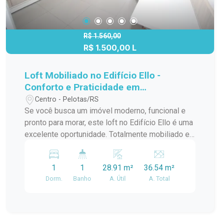
Agende sua visita e conheça seu novo espaço!
R$ 1.560,00
R$ 1.500,00 L
Loft Mobiliado no Edifício Ello -
Conforto e Praticidade em
Localização Estratégica
Centro - Pelotas/RS
Se você busca um imóvel moderno, funcional e
pronto para morar, este loft no Edifício Ello é uma
excelente oportunidade. Totalmente mobiliado e
com ambientes bem planejados, oferece
conforto e praticidade para o dia a dia. Destaques
1
1
28.91 m²
36.54 m²
do imóvel Cozinha equipada: conta com balcão
Dorm.
Banho
A. Útil
A. Total
de pia, armários, geladeira, mesa e cadeiras,
proporcionando praticidade e organização. Sala
integrada: ambiente aconchegante e funcional,
equipado com sofá, TV e estante planejada, além