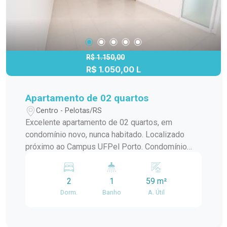
R$ 1.150,00
R$ 1.050,00 L
Apartamento de 02 quartos
Centro - Pelotas/RS
Excelente apartamento de 02 quartos, em
condomínio novo, nunca habitado. Localizado
próximo ao Campus UFPel Porto. Condomínio
inclui: IPTU, seguro fogo, monitoramento por
câmeras, bombas d`agua, portaria e elevador.
2
1
59 m²
OBS.: Vaga de garagem opcional com valor
Dorm.
Banho
A. Útil
adicional de R$250,00.