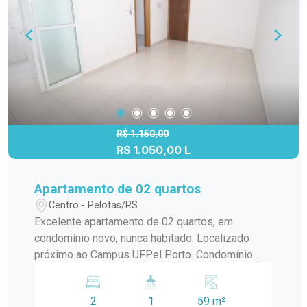
R$ 1.150,00
R$ 1.050,00 L
Apartamento de 02 quartos
Centro - Pelotas/RS
Excelente apartamento de 02 quartos, em
condomínio novo, nunca habitado. Localizado
próximo ao Campus UFPel Porto. Condomínio
inclui: IPTU, seguro fogo, monitoramento por
câmeras, bombas d`agua, portaria e elevador.
2
1
59 m²
OBS.: Vaga de garagem opcional com valor