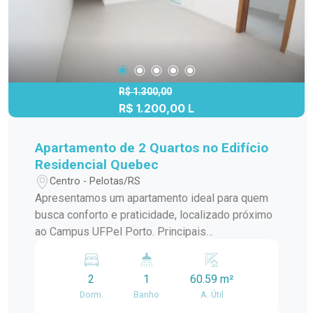
câmeras, bombas d`água, portaria e elevador. *
Observação: Vaga de garagem opcional com
valor adicional de R$250,00. Este apartamento é
perfeito para quem valoriza uma localização
estratégica e comodidades completas. Agende
uma visita e descubra o seu novo lar no Edifício
R$ 1.300,00
R$ 1.200,00 L
Residencial Quebec, onde conforto e praticidade
se encontram!
Apartamento de 2 Quartos no Edifício
Residencial Quebec
Centro - Pelotas/RS
Apresentamos um apartamento ideal para quem
busca conforto e praticidade, localizado próximo
ao Campus UFPel Porto. Principais
características do apartamento: - Sala Ampla e
Iluminada: Com piso frio, proporcionando um
2
1
60.59 m²
ambiente espaçoso e arejado. - Dois Quartos
Dorm.
Banho
A. Útil
Amplos e Iluminados: Ambos com piso frio,