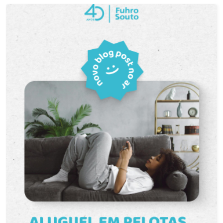
de acesso à sacada. Sacada com churrasqueira:
espaço ideal para momentos de lazer e para
receber amigos e familiares. Quarto confortável:
equipado com cama de casal, guarda-roupa e ar-
condicionado, proporcionando mais comodidade
e bem-estar. Banheiro: moderno e funcional, com
box de vidro. Opções de garagem O imóvel pode
ser locado com ou sem vaga de garagem,
conforme a necessidade do locatário. Consulte
os valores e condições. Localização privilegiada
Situado no Edifício Ello, o loft está em uma região
estratégica, com fácil acesso a importantes vias
e diversos serviços e comércios, como: Avenida
Fernando Osório; Tumelero; Academia Personal
Fitness; Avenida Dom Joaquim; Restaurantes,
mercados, lojas e demais serviços. Uma
excelente opção para quem deseja morar com
conforto, praticidade e modernidade, em uma