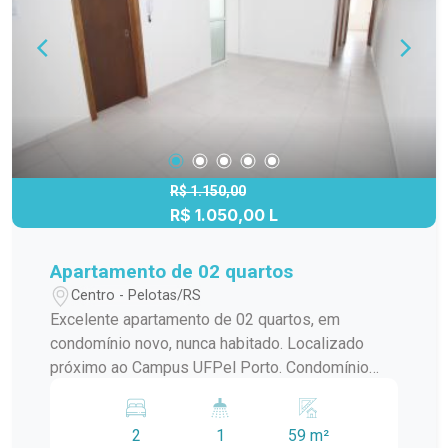
R$ 1.150,00
R$ 1.050,00 L
Apartamento de 02 quartos
Centro - Pelotas/RS
Excelente apartamento de 02 quartos, em
condomínio novo, nunca habitado. Localizado
próximo ao Campus UFPel Porto. Condomínio
inclui: IPTU, seguro fogo, monitoramento por
câmeras, bombas d`agua, portaria e elevador.
2
1
59 m²
OBS.: Vaga de garagem opcional com valor