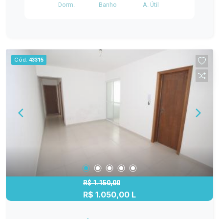
Dorm.
Banho
A. Útil
adicional de R$250,00.
Cód.
43315
R$ 1.150,00
R$ 1.050,00 L