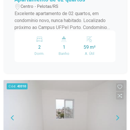
Centro - Pelotas/RS
Excelente apartamento de 02 quartos, em
condomínio novo, nunca habitado. Localizado
próximo ao Campus UFPel Porto. Condomínio
inclui: IPTU, seguro fogo, monitoramento por
câmeras, bombas d`agua, portaria e elevador.
2
1
59 m²
OBS.: Vaga de garagem opcional com valor
Dorm.
Banho
A. Útil
adicional de R$250,00.
Cód.
43310