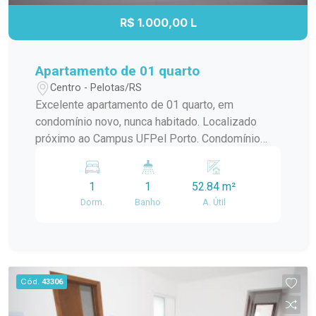
R$ 1.000,00 L
Apartamento de 01 quarto
Centro - Pelotas/RS
Excelente apartamento de 01 quarto, em
condomínio novo, nunca habitado. Localizado
próximo ao Campus UFPel Porto. Condomínio
inclui: IPTU, seguro fogo, monitoramento por
câmeras, bombas d'agua, portaria e elevador.
1
1
52.84 m²
OBS.: Vaga de garagem opcional com valor
Dorm.
Banho
A. Útil
adicional de R$250,00.
Cód.
43306