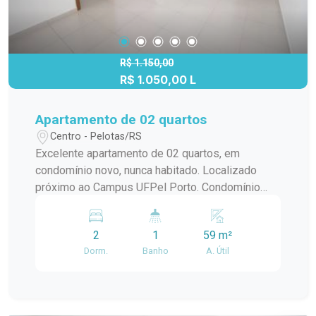
R$ 1.150,00
R$ 1.050,00 L
Apartamento de 02 quartos
Centro - Pelotas/RS
Excelente apartamento de 02 quartos, em
condomínio novo, nunca habitado. Localizado
próximo ao Campus UFPel Porto. Condomínio
inclui: IPTU, seguro fogo, monitoramento por
câmeras, bombas d`agua, portaria e elevador.
2
1
59 m²
OBS.: Vaga de garagem opcional com valor
Dorm.
Banho
A. Útil
adicional de R$250,00.