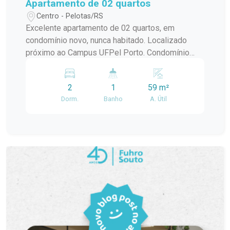
Apartamento de 02 quartos
Centro - Pelotas/RS
Excelente apartamento de 02 quartos, em
condomínio novo, nunca habitado. Localizado
próximo ao Campus UFPel Porto. Condomínio
inclui: IPTU, seguro fogo, monitoramento por
câmeras, bombas d`agua, portaria e elevador.
2
1
59 m²
OBS.: Vaga de garagem opcional com valor
Dorm.
Banho
A. Útil
adicional de R$250,00.