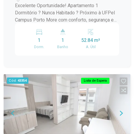
Excelente Oportunidade! Apartamento 1
Dormitório ? Nunca Habitado ? Próximo à UFPel
Campus Porto More com conforto, segurança e
praticidade em um apartamento novinho,
localizado em condomínio moderno e recém-
1
1
52.84 m²
entregue, a poucos minutos do Campus Porto da
Dorm.
Banho
A. Útil
UFPel. Este imóvel conta com 1 dormitório bem
distribuído, ideal para estudantes, profissionais
ou casais que buscam um ambiente funcional e
aconchegante. O apartamento nunca foi habitado,
pronto para você ser o primeiro a chamar de lar. O
Cód.
43354
Lista de Espera
valor do condomínio já inclui: IPTU Seguro contra
incêndio Monitoramento por câmeras Sistema de
bombas d?água Portaria Elevador Vaga de
garagem opcional disponível por R$ 250,00
mensais. Garanta agora mesmo um imóvel com
excelente localização, perfeito para quem
valoriza tranquilidade e mobilidade urbana.