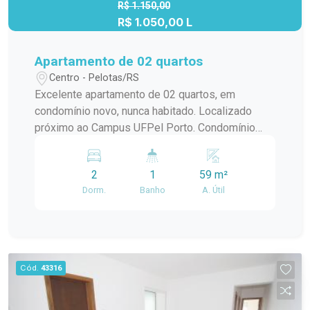
R$ 1.150,00
R$ 1.050,00 L
Apartamento de 02 quartos
Centro - Pelotas/RS
Excelente apartamento de 02 quartos, em
condomínio novo, nunca habitado. Localizado
próximo ao Campus UFPel Porto. Condomínio
inclui: IPTU, seguro fogo, monitoramento por
câmeras, bombas d`agua, portaria e elevador.
2
1
59 m²
OBS.: Vaga de garagem opcional com valor
Dorm.
Banho
A. Útil
adicional de R$250,00.
Cód.
43316