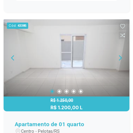
oferecendo conforto e luminosidade. - Cozinha
Funcional: Com piso frio e balcão de pia, ideal
para suas necessidades diárias. - Área de
Serviço Separada: Prática e funcional, garantindo
Cód.
43385
organização no seu dia a dia. - Banheiro com Box
de Vidro: Oferecendo praticidade e conforto. -
Pequena Área Externa: Um espaço adicional para
suas necessidades. - Condomínio Completo:
Inclui IPTU, seguro fogo, monitoramento por
câmeras, bombas d`água, portaria e elevador. *
Observação: Vaga de garagem opcional com
valor adicional de R$250,00. Este apartamento é
perfeito para quem valoriza uma localização
estratégica e comodidades completas. Agende
uma visita e descubra o seu novo lar no Edifício
R$ 1.250,00
R$ 1.200,00 L
Residencial Quebec, onde conforto e praticidade
se encontram!
Apartamento de 01 quarto
Centro - Pelotas/RS