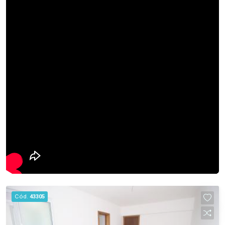
Cód.
43305