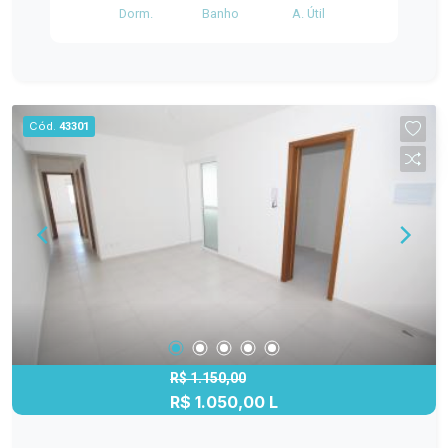
Dorm.
Banho
A. Útil
adicional de R$250,00.
Cód.
43301
R$ 1.150,00
R$ 1.050,00 L