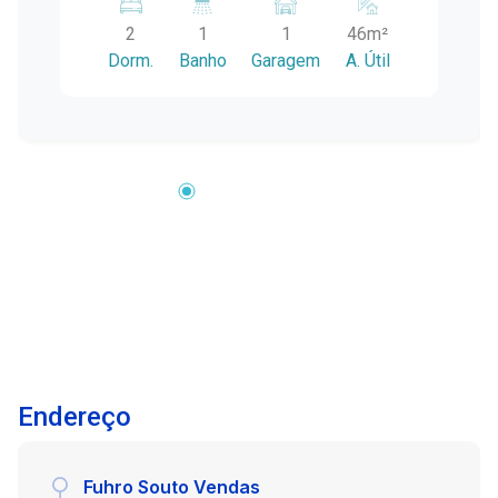
garagem privativa, este imóvel é a escolha ideal
2
1
1
46m²
para quem valoriza bem-estar e conveniência.
Dorm.
Banho
Garagem
A. Útil
Destaques do Apartamento: - Dois Quartos:
Desfrute do conforto e da privacidade em
quartos bem iluminados e arejados, com piso
frio de fácil manutenção, garantindo um
ambiente agradável e acolhedor. - Excelente
Posição Solar: O apartamento foi planejado para
aproveitar a luz natural, proporcionando
ambientes mais saudáveis e reduzindo a
necessidade de iluminação artificial durante o
dia. - Garagem Privativa: Não se preocupe com o
estacionamento. O apartamento inclui uma vaga
de garagem privativa descoberta, garantindo
segurança e comodidade para seu veículo. -
Endereço
Sala, Cozinha e Área de Serviço Integradas:
Espaços planejados com inteligência,
oferecendo ambientes integrados e bem
Fuhro Souto Vendas
iluminados, ideais para o convívio familiar e