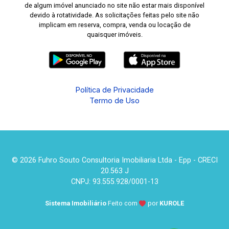
de algum imóvel anunciado no site não estar mais disponível
devido à rotatividade. As solicitações feitas pelo site não
implicam em reserva, compra, venda ou locação de
quaisquer imóveis.
Política de Privacidade
Termo de Uso
© 2026 Fuhro Souto Consultoria Imobiliaria Ltda - Epp - CRECI
20.563 J
CNPJ: 93.555.928/0001-13
Sistema Imobiliário
Feito com
por
KUROLE