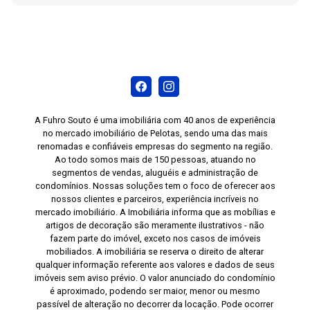
em contato conosco agora mesmo para agendar
uma visita e conheça de perto tudo o que este
incrível apartamento no bairro Fragata tem a
oferecer. Faça deste apartamento o seu novo lar
e desfrute de todos os benefícios de morar em
um local com infraestrutura completa.
A Fuhro Souto é uma imobiliária com 40 anos de experiência
no mercado imobiliário de Pelotas, sendo uma das mais
renomadas e confiáveis empresas do segmento na região.
Ao todo somos mais de 150 pessoas, atuando no
segmentos de vendas, aluguéis e administração de
condomínios. Nossas soluções tem o foco de oferecer aos
nossos clientes e parceiros, experiência incríveis no
mercado imobiliário. A Imobiliária informa que as mobílias e
artigos de decoração são meramente ilustrativos - não
fazem parte do imóvel, exceto nos casos de imóveis
mobiliados. A imobiliária se reserva o direito de alterar
qualquer informação referente aos valores e dados de seus
imóveis sem aviso prévio. O valor anunciado do condomínio
é aproximado, podendo ser maior, menor ou mesmo
passível de alteração no decorrer da locação. Pode ocorrer