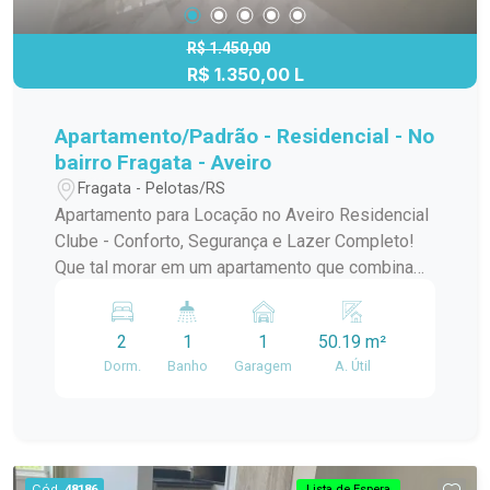
R$ 1.450,00
R$ 1.350,00 L
Apartamento/Padrão - Residencial - No
bairro Fragata - Aveiro
Fragata - Pelotas/RS
Apartamento para Locação no Aveiro Residencial
Clube - Conforto, Segurança e Lazer Completo!
Que tal morar em um apartamento que combina
comodidade e uma infraestrutura completa de
lazer? Localizado no prestigiado Aveiro
2
1
1
50.19 m²
Residencial Clube, próximo ao Supermercado
Dorm.
Banho
Garagem
A. Útil
Nicolini e com fácil acesso a comércios e
transporte, este imóvel é perfeito para quem
busca qualidade de vida e praticidade. Descrição
do imóvel: Dormitórios: dois dormitórios amplos
e bem iluminados, oferecendo conforto e
Cód.
48186
Lista de Espera