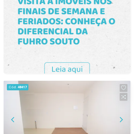
Cód.
48417