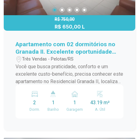
farmácias e transporte público, garantindo
praticidade em todas as rotinas. Agende uma
visita e conheça seu novo lar no Residencial
R$ 750,00
R$ 650,00 L
Siena II!
Apartamento com 02 dormitórios no
Granada II. Excelente oportunidade
para quem busca conforto, segurança
Três Vendas - Pelotas/RS
e praticidade.
Você que busca praticidade, conforto e um
excelente custo-benefício, precisa conhecer este
apartamento no Residencial Granada II, localizado
na valorizada Rua Jacob Bainy, uma das vias mais
importantes de acesso aos principais
2
1
1
43.19 m²
empreendimentos da região, como Moradas Club,
Dorm.
Banho
Garagem
A. Útil
Residencial Sevilha e o moderno Bairro Quartier.
Detalhes do imóvel: 2 quartos amplos, com ótima
ventilação e iluminação natural, ideais para um
descanso tranquilo ou até para montar seu home