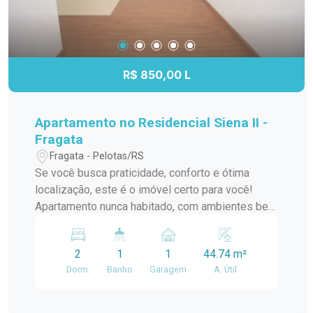
R$ 850,00 L
Apartamento no Residencial Siena II -
Fragata
Fragata - Pelotas/RS
Se você busca praticidade, conforto e ótima
localização, este é o imóvel certo para você!
Apartamento nunca habitado, com ambientes bem
distribuídos e acabamento moderno. Destaques:
2 dormitórios arejados. Sala de estar
2
1
1
44.74 m²
aconchegante. Cozinha funcional. Banheiro
Dorm.
Banho
Garagem
A. Útil
completo. Vaga de estacionamento. Localização
privilegiada: No Fragata, próximo à Rua Carlos
Gotuzzo Giacoboni, com fácil acesso a escolas,