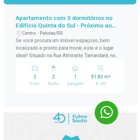
Apartamento com 3 dormitórios no
Edifício Quinta do Sul - Próximo ao
Campus da UFPel
Centro - Pelotas/RS
Se você procura um imóvel espaçoso, bem
localizado e pronto para morar, este é o lugar
ideal! Situado na Rua Almirante Tamandaré, no
Edifício Quinta do Sul, este apartamento está a
poucos passos do Campus da UFPel e oferece
3
2
1
91.83 m²
praticidade, conforto e ambientes bem
Dorm.
Banho
Garagem
A. Útil
distribuídos. Destaques do imóvel: 3 dormitórios
bem iluminados. 2 banheiros, garantindo mais
comodidade no dia a dia. Sala de estar
aconchegante, já mobiliada com sofás. Cozinha
com armários, perfeita para organização.
Dependência de empregada com banheiro
auxiliar. Área de serviço funcional. Sacada com
boa ventilação. Excelente posição solar,