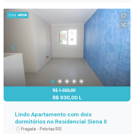
farmácias, mercados e transporte público.
Agende sua visita e venha conhecer seu novo lar
Cód.
48268
no Residencial Siena II!
R$ 1.020,00
R$ 930,00 L
Lindo Apartamento com dois
dormitórios no Residencial Siena II
Fragata - Pelotas/RS