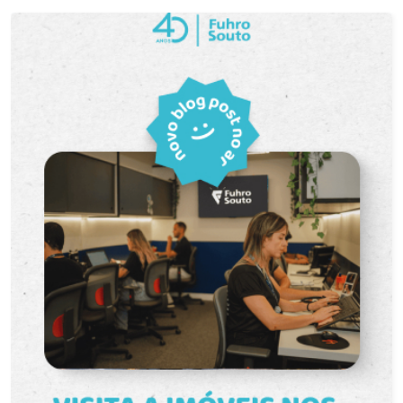
aconchego. Sala de estar arejada, perfeita para
momentos de descanso ou convivência em
família. Cozinha funcional, que pode ser
organizada de forma prática para o seu dia a dia.
Banheiro com ótimo espaço, proporcionando
praticidade. Área de serviço independente,
garantindo maior comodidade. Diferenciais: O
apartamento fica no quarto andar, garantindo boa
circulação de ar e uma excelente iluminação
natural, tornando os ambientes mais acolhedores
e agradáveis. Localização Privilegiada: Morar no
Ilhas do Sul é ter fácil acesso às principais vias
da cidade, além de estar próximo a mercados,
lojas, farmácias, restaurantes e diversos
serviços. Uma região completa para quem busca
praticidade e mobilidade. Não perca tempo!
Agende já sua visita e conheça de perto este
ótimo apartamento.