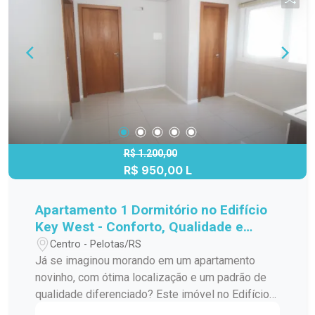
dormitório. Sala de estar e cozinha integradas.
Banheiro social. Sacada com churrasqueira.
Construção moderna. Agende sua visita e venha
conhecer de perto!
R$ 1.200,00
R$ 950,00 L
Apartamento 1 Dormitório no Edifício
Key West - Conforto, Qualidade e
Excelente Localização
Centro - Pelotas/RS
Já se imaginou morando em um apartamento
novinho, com ótima localização e um padrão de
qualidade diferenciado? Este imóvel no Edifício
Key West oferece tudo isso para você! Com 1