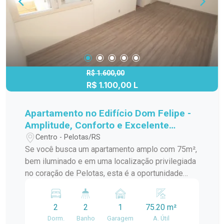
R$ 1.600,00
R$ 1.100,00 L
Apartamento no Edifício Dom Felipe -
Amplitude, Conforto e Excelente
Localização
Centro - Pelotas/RS
Se você busca um apartamento amplo com 75m²,
bem iluminado e em uma localização privilegiada
no coração de Pelotas, esta é a oportunidade
ideal! Localizado no Edifício Dom Felipe, na Rua
General Telles, próximo ao Supermercado
2
2
1
75.20 m²
Guanabara e à SulClínica, o imóvel oferece
Dorm.
Banho
Garagem
A. Útil
espaço, conforto e praticidade para toda a