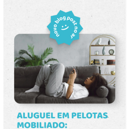
Estacionamento Coberta: Segurança e
comodidade para o seu veículo. Localização
Privilegiada * Próximo ao Shopping Pelotas e
Parque Una: Fácil acesso a opções de lazer e
compras. * Região com Mercados e Farmácias:
Conveniência para o dia a dia. * Fácil acesso a
serviços essenciais e transporte público. Não
perca essa oportunidade. Agende sua visita e
conheça seu novo lar.