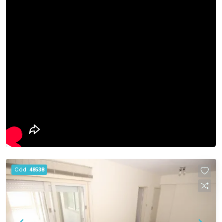
imóvel sólido, com acabamentos clássicos e
localização privilegiada no centro da cidade.
Cód.
48538