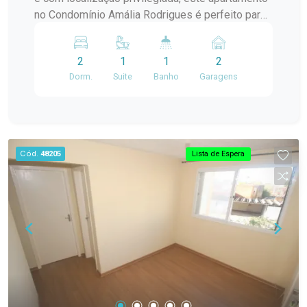
no Condomínio Amália Rodrigues é perfeito para
você! Com espaços bem planejados, ótima
iluminação natural e acabamentos de qualidade,
2
1
1
2
ele oferece tudo o que você precisa para morar
Dorm.
Suite
Banho
Garagens
bem. Detalhes do imóvel: 2 dormitórios amplos,
sendo 1 suíte, garantindo mais privacidade e
conforto. Sala espaçosa, perfeita para momentos
de lazer e convivência. Cozinha planejada, com
móveis sob medida, proporcionando mais
Cód.
48205
Lista de Espera
organização e praticidade no dia a dia. Banheiro
social moderno, bem distribuído e com ótimo
acabamento. Sacada com churrasqueira, ideal
para confraternizar com amigos e familiares.
Ambientes bem iluminados e ventilados,
trazendo mais conforto e bem-estar. Diferenciais
da localização: Condomínio Amália Rodrigues, um
ambiente seguro e tranquilo para você e sua
família. Próximo ao Supermercado Nicolini,