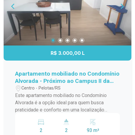
R$ 3.000,00 L
Apartamento mobiliado no Condomínio
Alvorada - Próximo ao Campus II da
UCPel
Centro - Pelotas/RS
Este apartamento mobiliado no Condomínio
Alvorada é a opção ideal para quem busca
praticidade e conforto em uma localização
estratégica. Situado na Rua Alberto Rosa,
próximo ao Campus II da UCPel, oferece um
2
2
93 m²
espaço pronto para morar, perfeito para