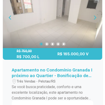
distribuídos; Excelente iluminação e ventilação
natural; Água inclusa na taxa de condomínio.
Localizado no Parque Central, o imóvel está
próximo à Santa Casa, com fácil acesso ao
Centro, universidades, mercados, farmácias,
transporte público e diversos serviços,
proporcionando praticidade e qualidade de vida.
Agende sua visita e venha conhecer este
excelente apartamento!
R$ 750,00
R$ 165.000,00 V
R$ 700,00 L
Apartamento no Condomínio Granada I
próximo ao Quartier - Bonificação de
R$50,00 nos seis primeiros meses de
Três Vendas - Pelotas/RS
contrato!
Se você busca praticidade, conforto e uma
excelente localização, este apartamento no
Condomínio Granada I pode ser a oportunidade
ideal. Localizado no bairro Três Vendas, próximo