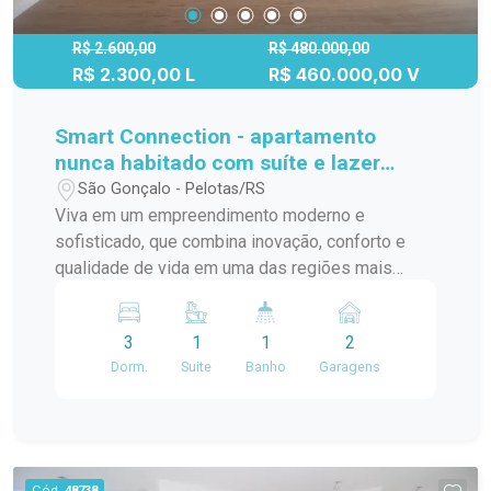
transporte público e com fácil acesso ao centro
da cidade, o Edifício Coaprin é ideal para quem
R$ 2.600,00
R$ 480.000,00
R$ 2.300,00 L
R$ 460.000,00 V
valoriza praticidade e conveniência no dia a dia.
Não perca essa oportunidade! Agende sua visita
e conheça de perto este excelente apartamento
Smart Connection - apartamento
para locação!
nunca habitado com suíte e lazer
completo!
São Gonçalo - Pelotas/RS
Viva em um empreendimento moderno e
sofisticado, que combina inovação, conforto e
qualidade de vida em uma das regiões mais
valorizadas da cidade. Este apartamento no
Smart Connection é ideal para quem busca
3
1
1
2
praticidade, segurança e um estilo de vida
Dorm.
Suite
Banho
Garagens
repleto de facilidades. O apartamento dos seus
sonhos: 3 dormitórios, sendo 1 suíte com box de
vidro; Sala de estar ampla e bem iluminada,
perfeita para receber amigos e família; Cozinha
funcional, integrada à área social; Banheiro
Cód.
48738