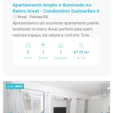
Apartamento Amplo e Iluminado no
Bairro Areal - Condomínio Guimarães II
Areal - Pelotas/RS
Apresentamos um excelente apartamento padrão
localizado no bairro Areal, perfeito para quem
valoriza espaço, luz natural e conforto. Este
imóvel é ideal para famílias, casais ou indivíduos
que buscam um ambiente acolhedor e bem
2
1
1
47.73 m²
planejado. Principais Características do
Dorm.
Banho
Garagem
A. Útil
Apartamento: 1. Sala Ampla com Cozinha
Integrada: - Espaço e Versatilidade: Desfrute de
uma sala espaçosa, ideal para relaxar e receber
visitas, com a praticidade de uma cozinha
integrada. - Piso Frio: Fácil manutenção e
Cód.
48920
limpeza, além de contribuir para um ambiente
fresco e agradável. 2. Dois Dormitórios Amplos e
Iluminados: - Conforto e Privacidade: Quartos
espaçosos que oferecem o refúgio ideal após