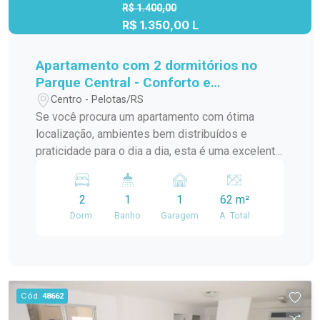
venha conhecer pessoalmente esse ótimo
R$ 1.400,00
R$ 1.350,00 L
apartamento no Solar Pinheiros!
Apartamento com 2 dormitórios no
Parque Central - Conforto e
praticidade próximo à Santa Casa
Centro - Pelotas/RS
Se você procura um apartamento com ótima
localização, ambientes bem distribuídos e
praticidade para o dia a dia, esta é uma excelente
oportunidade. O imóvel oferece conforto e
funcionalidade, sendo ideal para quem deseja
2
1
1
62 m²
morar próximo aos principais serviços da cidade.
Dorm.
Banho
Garagem
A. Total
O apartamento conta com 2 dormitórios, sala de
estar ampla e bem iluminada, cozinha, banheiro,
lavanderia e ambientes com excelente
aproveitamento dos espaços. Diferenciais do
imóvel: 2 dormitórios; Sala de estar; Cozinha;
Cód.
48662
Banheiro; Lavanderia; Ambientes bem