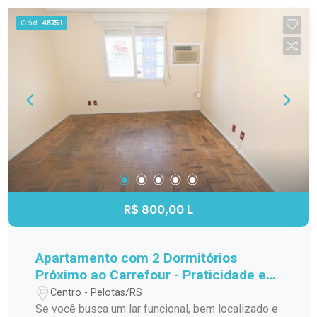
Cód.
48751
R$ 800,00 L
Apartamento com 2 Dormitórios
Próximo ao Carrefour - Praticidade e
Conforto no Edifício Coaprin!
Centro - Pelotas/RS
Se você busca um lar funcional, bem localizado e