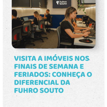
proporcionam amplitude e funcionalidade. Sacada
com Churrasqueira: Perfeita para aproveitar bons
momentos com vista para a área de lazer do
condomínio. Piso laminado Classe A para alta
circulação, comercial Junker disponível para
instalação: Preparação pronta para aquecimento
de água a gás. Vaga de Estacionamento Dupla,
Privativa e Coberta: Localizada na parte térrea do
edifício garagem, garantindo comodidade e
segurança. O Smart Urban Club oferece
infraestrutura completa de lazer, segurança e
bem-estar, com piscina, salões de festas, áreas
de convivência e muito mais ? um verdadeiro
clube para toda a família. Desfrute de conforto,
praticidade e uma vista encantadora todos os
dias. Agende sua visita e venha conhecer seu
novo lar no Smart Urban Club!