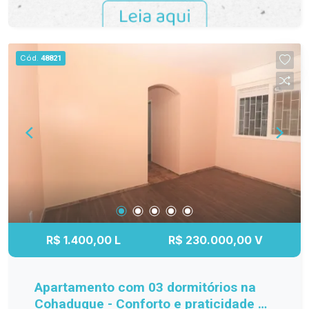
Cód.
48821
R$ 1.400,00 L
R$ 230.000,00 V
Apartamento com 03 dormitórios na
Cohaduque - Conforto e praticidade na