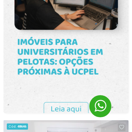
supermercados, farmácias, escolas e diversos
serviços, garantindo mobilidade e conveniência
para toda a família. Aproveite esta oportunidade e
ainda receba R$ 100,00 de bonificação nos dois
primeiros meses de locação. Agende sua visita e
venha conhecer seu novo lar!
Cód.
48646