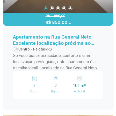
arejados em um condomínio com boa
infraestrutura. Entre em contato e agende sua
visita para conhecer esse excelente imóvel.
R$ 1.000,00
R$ 850,00 L
Apartamento na Rua General Neto -
Excelente localização próxima ao
Madre Mia e Escola Espaço Crescer
Centro - Pelotas/RS
Se você busca praticidade, conforto e uma
localização privilegiada, este apartamento é a
escolha ideal! Localizado na Rua General Neto,
próximo ao Madre Mia, à Rua Santa Cruz e à
Escola Infantil Espaço Crescer, o imóvel oferece
2
2
101 m²
conveniência e fácil acesso a tudo que você
Dorm.
Banho
A. Total
precisa no dia a dia. Características do imóvel: 2
dormitórios amplos e bem ventilados. Sala
aconchegante, perfeita para reunir a família.
Cozinha funcional com ótimo aproveitamento de