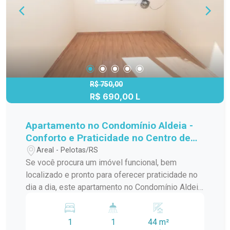
R$ 750,00
R$ 690,00 L
Apartamento no Condomínio Aldeia -
Conforto e Praticidade no Centro de
Pelotas
Areal - Pelotas/RS
Se você procura um imóvel funcional, bem
localizado e pronto para oferecer praticidade no
dia a dia, este apartamento no Condomínio Aldeia,
na Av. JK de Oliveira, é a escolha certa! Situado
próximo ao Restaurante Nave e à Av. Domingos
1
1
44 m²
de Almeida, no coração de Pelotas, ele une