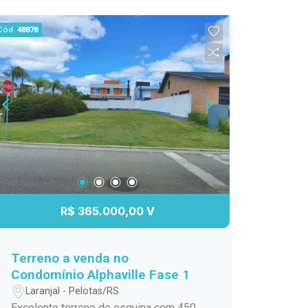
infraestrutura completa, portaria e áreas
de lazer, localizado em região de
Cód.
48878
grande valorização em Pelotas.
R$ 365.000,00 V
Terreno a venda no
Condomínio Alphaville Fase 1
Laranjal - Pelotas/RS
Excelente terreno de esquina com 450