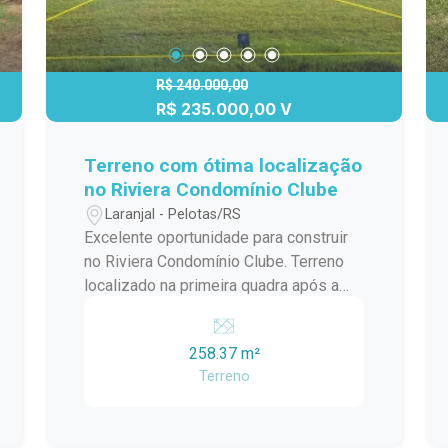
R$ 240.000,00
R$ 235.000,00 V
Terreno com ótima localização
no Riviera Condomínio Clube
Laranjal - Pelotas/RS
Excelente oportunidade para construir
no Riviera Condomínio Clube. Terreno
localizado na primeira quadra após a
portaria, oferecendo praticidade no
acesso e uma das posições mais
258.37 m²
desejadas dentro do condomínio. Com
Terreno
258 m² de área total, o lote possui 10,7
metros de frente por 25 metros de
profundidade e uma orientação solar