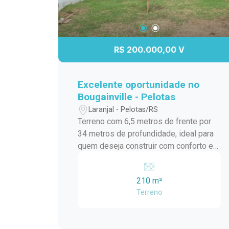
R$ 200.000,00 V
Excelente oportunidade no
Bougainville - Pelotas
Laranjal - Pelotas/RS
Terreno com 6,5 metros de frente por
34 metros de profundidade, ideal para
quem deseja construir com conforto e
segurança. Localizado no bairro
Bougainville, uma região valorizada,
210 m²
conhecida por ser tranquila, organizada
Terreno
e segura. Diferenciais: Bairro limpo e
bem cuidado Ambiente familiar Portaria
com segurança 24 horas Ótima opção