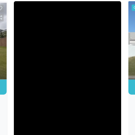
horas Segurança patrimonial e circuito
interno de câmeras Salão de festas e
espaço gourmet Quiosques com
churrasqueira e bar Brinquedoteca e
espaço kids Jardins, lagos e lago
balneável Piscina aquecida coberta
Piscina externa com borda infinita
Piscina infantil Sauna Academia
equipada Sala de jogos Playground
Campo de futebol Quadras de tênis,
padel e beach tennis Quadra de
esportes coberta Pista de caminhada e
cooper Sistema de água quente, entre
outras comodidades. Um verdadeiro
clube residencial, pensado para
proporcionar conforto, lazer e bem-
estar em todos os momentos. Vale a
pena conhecer!