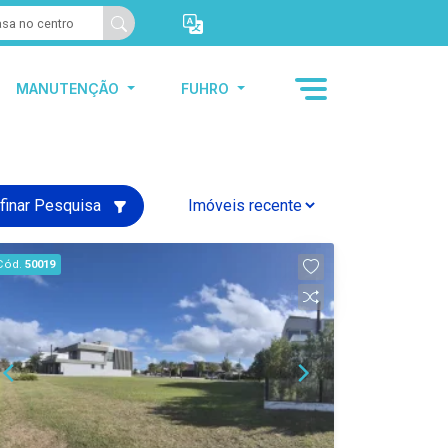
MANUTENÇÃO
FUHRO
finar Pesquisa
Cód.
50019