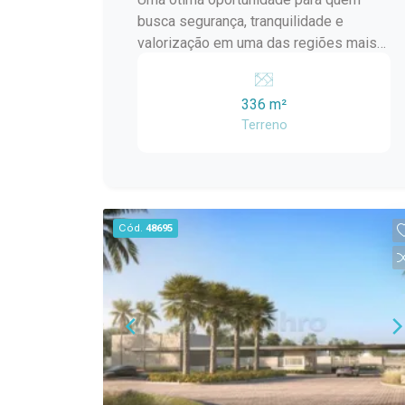
busca segurança, tranquilidade e
valorização em uma das regiões mais
desejadas de Pelotas. Dimensões: 12 x
28 metros Ótima metragem para
336 m²
desenvolver um projeto residencial
Terreno
confortável e funcional Diferencial
Importante: Lote de fundo, com muro,
proporcionando mais privacidade e
segurança O Condomínio Riviera
oferece infraestrutura completa, áreas
Cód.
48695
de lazer e portaria, garantindo qualidade
de vida e bem-estar para toda a família.
Ideal para construir a casa dos seus
sonhos ou investir com segurança em
uma área em constante valorização.
Entre em contato para mais
informações!