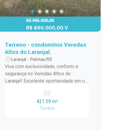
R$ 995.000,00
R$ 890.000,00 V
Terreno - condomínio Veredas
Altos do Laranjal.
Laranjal - Pelotas/RS
Viva com exclusividade, conforto e
segurança no Veredas Altos do
Laranjal! Excelente oportunidade em um
dos condomínios fechados mais
completos e valorizados de Pelotas. O
421.59 m²
Veredas Altos do Laranjal oferece uma
Terreno
infraestrutura de alto padrão, perfeita
para quem busca qualidade de vida,
lazer e tranquilidade para toda a família.
O condomínio dispõe de: Portaria 24