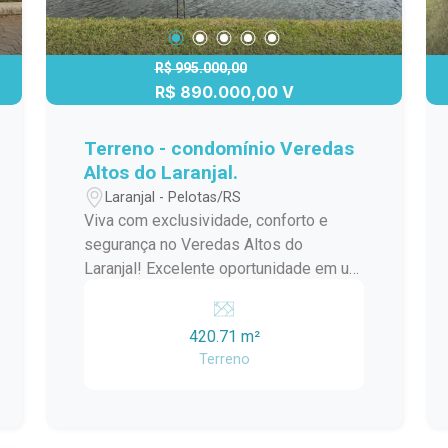
R$ 995.000,00
R$ 890.000,00 V
Terreno - condomínio Veredas
Altos do Laranjal.
Laranjal - Pelotas/RS
Viva com exclusividade, conforto e
segurança no Veredas Altos do
Laranjal! Excelente oportunidade em um
dos condomínios fechados mais
completos e valorizados de Pelotas. O
420.71 m²
Veredas Altos do Laranjal oferece uma
Terreno
infraestrutura de alto padrão, perfeita
para quem busca qualidade de vida,
lazer e tranquilidade para toda a família.
O condomínio dispõe de: Portaria 24