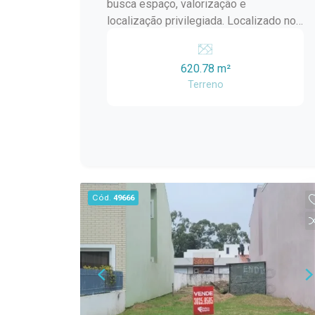
busca espaço, valorização e
localização privilegiada. Localizado no
Alphaville Fase 1, este lote de esquina
oferece mais liberdade de projeto,
620.78 m²
ventilação e iluminação natural ? ideal
Terreno
para uma casa imponente.
Características do lote: Área total:
620,78 m² Frente (testada): 13,02 m
Lateral para rua (esquina): 32,96 m Lado
direito: 28,49 m Fundos: 30,42 m
Diferenciais: Lote de esquina (mais
valorizado e com maior privacidade)
Cód.
49666
Excelente posição dentro do
condomínio Possibilidade de projeto
com acesso diferenciado Maior
aproveitamento de fachada Condomínio
de alto padrão, com segurança,
infraestrutura completa e ótima
valorização.