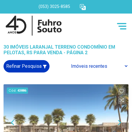
(053) 3025-8585
30 IMÓVEIS LARANJAL TERRENO CONDOMÍNIO EM
PELOTAS, RS PARA VENDA - PÁGINA 2
Refinar Pesquisa
Cód.
43886