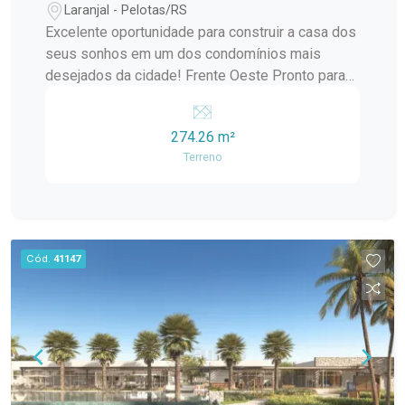
Laranjal - Pelotas/RS
Excelente oportunidade para construir a casa dos
seus sonhos em um dos condomínios mais
desejados da cidade! Frente Oeste Pronto para
construir Condomínio com infraestrutura
completa de lazer e segurança Qualidade de vida,
274.26 m²
conforto e contato com a natureza Entre em
Terreno
contato para mais informações e agende uma
visita.
Cód.
41147