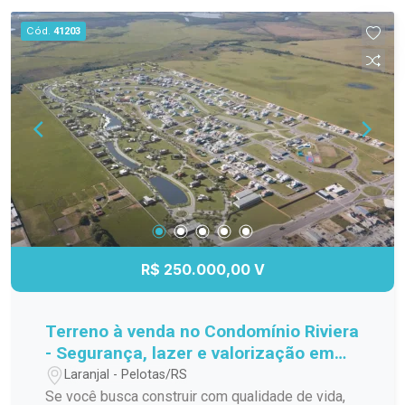
Cód.
41203
R$ 250.000,00 V
Terreno à venda no Condomínio Riviera
- Segurança, lazer e valorização em
um só lugar
Laranjal - Pelotas/RS
Se você busca construir com qualidade de vida,