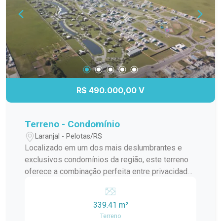
R$ 490.000,00 V
Terreno - Condomínio
Laranjal - Pelotas/RS
Localizado em um dos mais deslumbrantes e
exclusivos condomínios da região, este terreno
oferece a combinação perfeita entre privacidade,
segurança e beleza natural. Situado no
Condomínio Riviera, conhecido por sua
339.41 m²
infraestrutura de alto padrão e ambiente tranquilo,
Terreno
este terreno é ideal para quem busca construir a