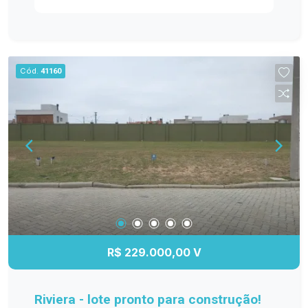
casa dos sonhos ou realizar um investimento
seguro e rentável. Características do Terreno:
Localização estratégica dentro do condomínio,
próximo a áreas de lazer e de convívio. Projetar
Cód.
41160
sua residência com total liberdade criativa.
Aproveitar a beleza natural do entorno para criar
um ambiente único. Portaria 24 horas com
controle de acesso rigoroso. Áreas verdes
preservadas, promovendo um ambiente
harmonioso e sustentável. Não perca esta
oportunidade de fazer parte do exclusivo
Condomínio Riviera. Invista em qualidade de vida
e segurança para sua família. Estamos ansiosos
para atendê-lo e ajudá-lo a realizar seu sonho!
R$ 229.000,00 V
Riviera - lote pronto para construção!