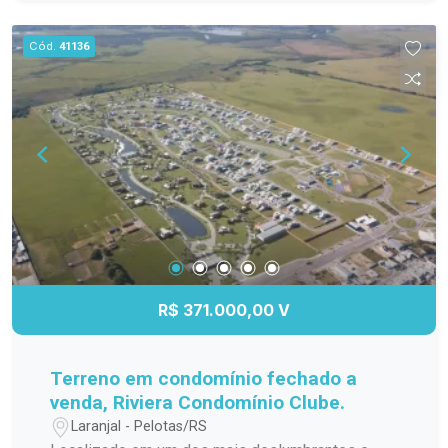
Academia Área Verde Bicicletário Brinquedoteca
Campo de Futebol Cinema Deck Molhado Espaço
Cód.
41136
Fitness Espaço Kids Garagem Garagem Rotativa
Lava a Jato Lounge Permite Animais Piscina
Piscina Aquecida Piscina Coberta Pista de
Cooper Playground Portaria 24 Horas Praia
Artificial Quadra de Tênis Quadra Poliesportiva
Salão de Festas Salão de Jogos Sauna SPA
Vista Panorâmica Wireless Agende sua visita e
encante-se com este verdadeiro Condomínio
Clube!
R$ 371.000,00 V
Terreno em condomínio fechado a
venda, Riviera Condomínio Clube.
Laranjal - Pelotas/RS