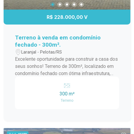
R$ 228.000,00 V
Terreno à venda em condomínio
fechado - 300m².
Laranjal - Pelotas/RS
Excelente oportunidade para construir a casa dos
seus sonhos! Terreno de 300m², localizado em
condomínio fechado com ótima infraestrutura,
segurança 24h e ambiente tranquilo, ideal para
quem busca qualidade de vida e conforto.
300 m²
Destaques do condomínio: Portaria e segurança
Terreno
24 horas Áreas de lazer com playground, quadras
e salão de festas Amplo espaço verde e
paisagismo Localização privilegiada, próximo a
comércios, escolas e vias de acesso.