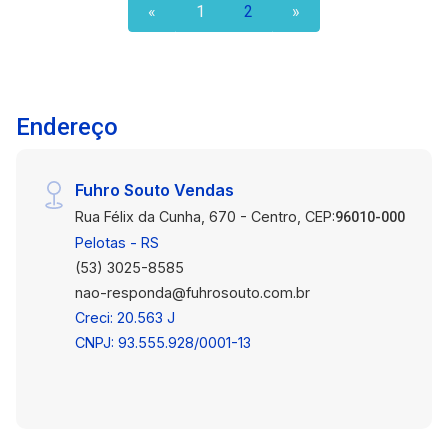
sua família. Estamos ansiosos para atendê-lo e
«
1
2
»
ajudá-lo a realizar seu sonho!
Endereço
Fuhro Souto Vendas
Rua Félix da Cunha, 670 - Centro, CEP:
96010-000
Pelotas - RS
(53) 3025-8585
nao-responda@fuhrosouto.com.br
Creci: 20.563 J
CNPJ: 93.555.928/0001-13