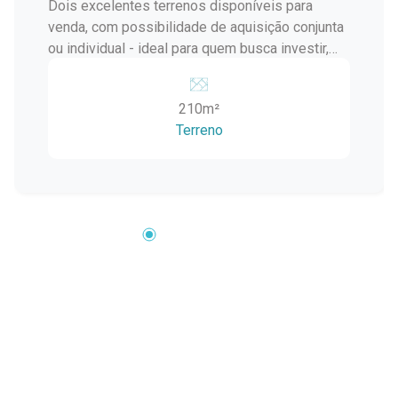
Dois excelentes terrenos disponíveis para
venda, com possibilidade de aquisição conjunta
ou individual - ideal para quem busca investir,
construir ou ampliar seu projeto em uma
localização estratégica e valorizada.
210m²
Localização privilegiada Ótima metragem e
Terreno
potencial construtivo Perfeito para residência
ou investimento Flexibilidade na negociação:
venda separada ou dos dois terrenos juntos
Uma oportunidade para transformar seu projeto
em realidade em uma das regiões que mais
cresce e se valoriza. Entre em contato para mais
informações e agende sua visita!