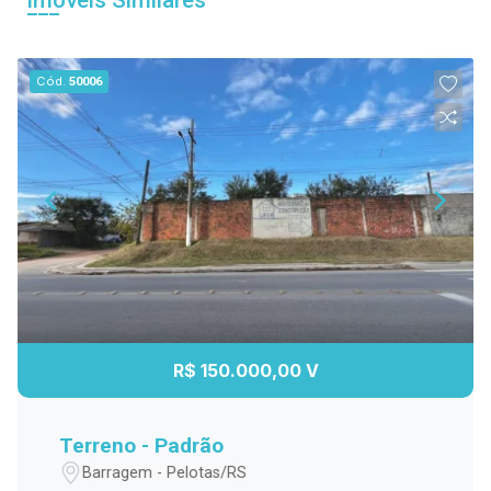
Imóveis Similares
Cód.
50006
R$ 150.000,00 V
Terreno - Padrão
Barragem - Pelotas/RS