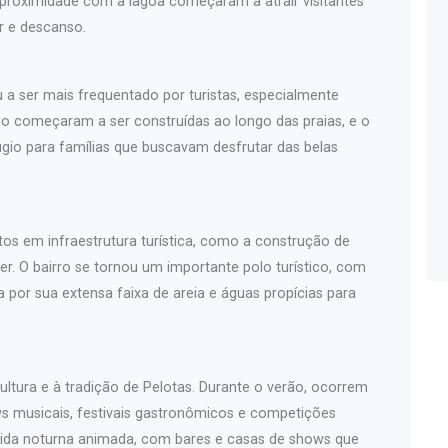
 proximidade com a lagoa começaram a atrair visitantes
r e descanso.
u a ser mais frequentado por turistas, especialmente
io começaram a ser construídas ao longo das praias, e o
gio para famílias que buscavam desfrutar das belas
os em infraestrutura turística, como a construção de
zer. O bairro se tornou um importante polo turístico, com
 por sua extensa faixa de areia e águas propícias para
cultura e à tradição de Pelotas. Durante o verão, ocorrem
ws musicais, festivais gastronômicos e competições
 vida noturna animada, com bares e casas de shows que