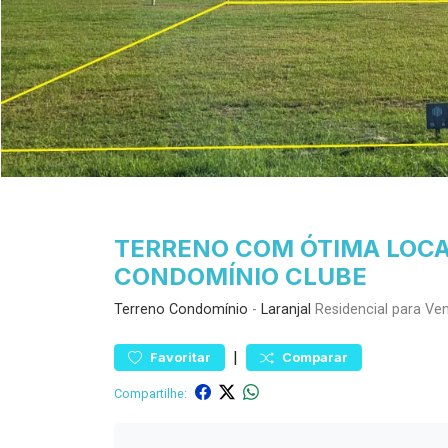
TERRENO COM ÓTIMA LOCA
CONDOMÍNIO CLUBE
Terreno
Condomínio
-
Laranjal
Residencial para Ve
|
Favoritar
Comparar
Compartilhe: