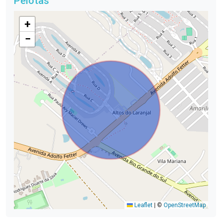
Pelotas
+
−
Leaflet
|
©
OpenStreetMap