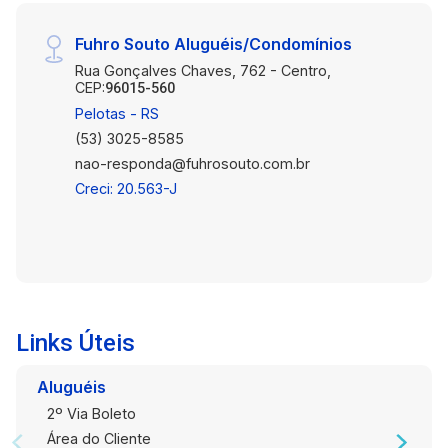
Fuhro Souto Aluguéis/Condomínios
Rua Gonçalves Chaves, 762 - Centro,
CEP:
96015-560
Pelotas - RS
(53) 3025-8585
nao-responda@fuhrosouto.com.br
Creci: 20.563-J
Links Úteis
Aluguéis
2º Via Boleto
Área do Cliente