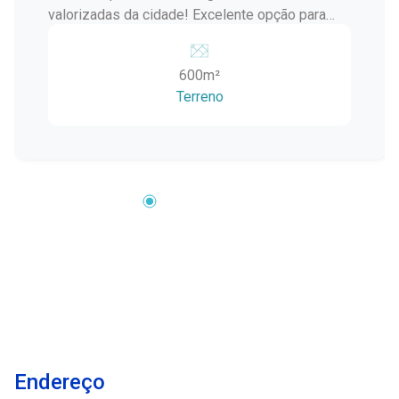
valorizadas da cidade! Excelente opção para
quem busca investir com segurança e alto
potencial de valorização. Região com fácil
600m²
acesso, infraestrutura completa, comércios,
Terreno
escolas e grande fluxo. Localização estratégica
Ótimo para construção residencial ou comercial
Região em constante crescimento Ideal para
investidores Se você procura um terreno com
alto potencial de retorno, essa é a oportunidade
certa! Entre em contato para mais informações e
agende uma visita. Invista hoje e colha os
resultados amanhã!
Endereço