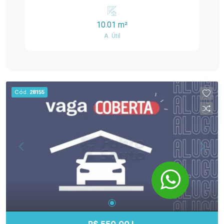
10.01 m²
A. Útil
Cód.
28155