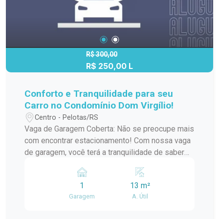
R$ 300,00
R$ 250,00 L
Conforto e Tranquilidade para seu
Carro no Condomínio Dom Virgílio!
Centro - Pelotas/RS
Vaga de Garagem Coberta: Não se preocupe mais
com encontrar estacionamento! Com nossa vaga
de garagem, você terá a tranquilidade de saber
que seu veículo está protegido contra
intempéries e seguro em nosso condomínio.
1
13 m²
Localização Privilegiada: Situado na Rua
Garagem
A. Útil
Almirante Barroso, próximo à renomada
Universidade Católica de Pelotas, nosso