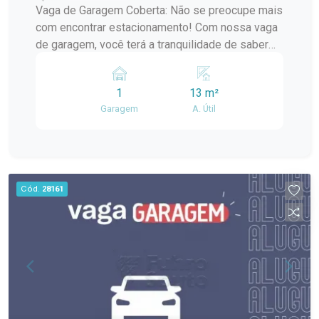
Vaga de Garagem Coberta: Não se preocupe mais
com encontrar estacionamento! Com nossa vaga
de garagem, você terá a tranquilidade de saber
que seu veículo está protegido contra
intempéries e seguro em nosso condomínio.
1
13 m²
Localização Privilegiada: Situado na Rua
Garagem
A. Útil
Almirante Barroso, próximo à renomada
Universidade Católica de Pelotas, nosso
condomínio oferece fácil acesso a uma
variedade de serviços, comércios, e instituições
de ensino, tornando sua vida mais prática e
Cód.
28161
conveniente.