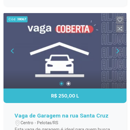
condomínio oferece fácil acesso a uma
variedade de serviços, comércios, e instituições
de ensino, tornando sua vida mais prática e
Cód.
38067
conveniente.
R$ 250,00 L
Vaga de Garagem na rua Santa Cruz
Centro - Pelotas/RS
Esta vaga de garagem é ideal para quem busca