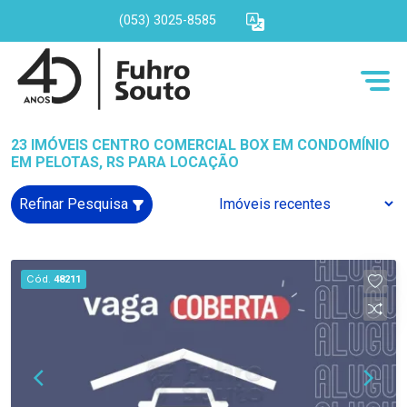
(053) 3025-8585
23 IMÓVEIS CENTRO COMERCIAL BOX EM CONDOMÍNIO
EM PELOTAS, RS PARA LOCAÇÃO
Refinar Pesquisa
Cód.
48211