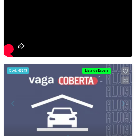
Cód.
43243
Lista de Espera