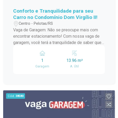
Conforto e Tranquilidade para seu
Carro no Condomínio Dom Virgílio II!
Centro - Pelotas/RS
Vaga de Garagem: Não se preocupe mais com
encontrar estacionamento! Com nossa vaga de
garagem, você terá a tranquilidade de saber que
seu veículo está protegido contra intempéries e
seguro em nosso condomínio. Localização
1
13.96 m²
Privilegiada: Situado na Rua Santa Cruz, próximo
Garagem
A. Útil
à renomada Universidade Católica de Pelotas,
nosso condomínio oferece fácil acesso a uma
variedade de serviços, comércios, e instituições
de ensino, tornando sua vida mais prática e
conveniente.
Cód.
38580