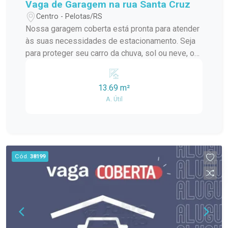
Vaga de Garagem na rua Santa Cruz
Centro - Pelotas/RS
Nossa garagem coberta está pronta para atender
às suas necessidades de estacionamento. Seja
para proteger seu carro da chuva, sol ou neve, ou
apenas para desfrutar da comodidade de um
espaço reservado, nossa garagem oferece tudo
13.69 m²
isso e muito mais. Entre em contato conosco
A. Útil
para obter mais detalhes sobre a locação desta
vaga de garagem coberta. Garanta a segurança e
a comodidade que você merece para seu veículo.
Não deixe essa oportunidade passar!
Cód.
38199