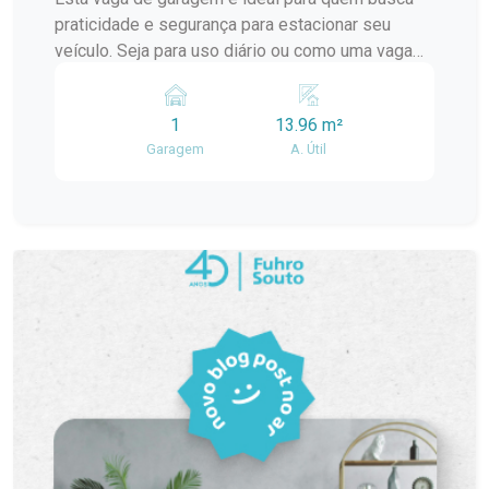
praticidade e segurança para estacionar seu
veículo. Seja para uso diário ou como uma vaga
adicional, esta é uma oportunidade que você não
pode perder. Entre em contato conosco para
1
13.96 m²
obter mais informações ou agendar uma visita
Garagem
A. Útil
para ver a vaga pessoalmente. Estamos à
disposição para atender às suas necessidades
de estacionamento. Garanta já o seu espaço!