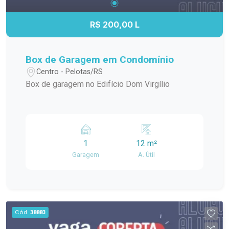
R$ 200,00 L
Box de Garagem em Condomínio
Centro - Pelotas/RS
Box de garagem no Edifício Dom Virgílio
1
12 m²
Garagem
A. Útil
Cód.
38883