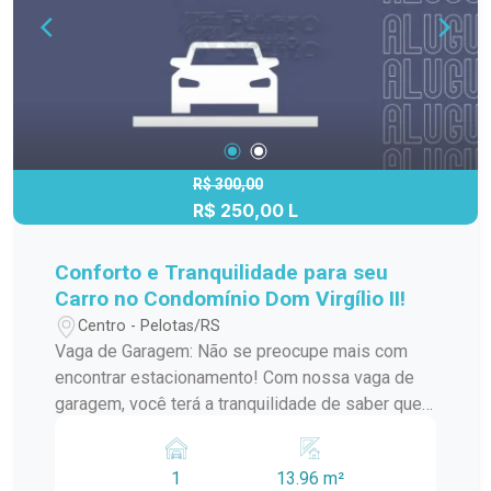
R$ 300,00
R$ 250,00 L
Conforto e Tranquilidade para seu
Carro no Condomínio Dom Virgílio II!
Centro - Pelotas/RS
Vaga de Garagem: Não se preocupe mais com
encontrar estacionamento! Com nossa vaga de
garagem, você terá a tranquilidade de saber que
seu veículo está protegido contra intempéries e
seguro em nosso condomínio. Localização
1
13.96 m²
Privilegiada: Situado na Rua Santa Cruz, próximo