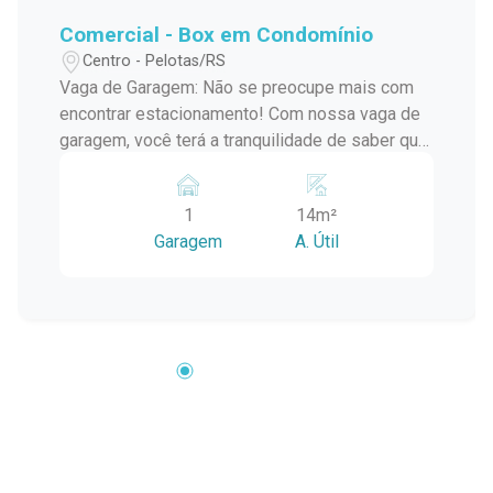
Comercial - Box em Condomínio
Centro - Pelotas/RS
Vaga de Garagem: Não se preocupe mais com
encontrar estacionamento! Com nossa vaga de
garagem, você terá a tranquilidade de saber que
seu veículo está protegido contra intempéries e
seguro em nosso condomínio. Localização
1
14m²
Privilegiada: Situado na Rua Santa Cruz, próximo
Garagem
A. Útil
à renomada Universidade Católica de Pelotas,
nosso condomínio oferece fácil acesso a uma
variedade de serviços, comércios, e instituições
de ensino, tornando sua vida mais prática e
conveniente.