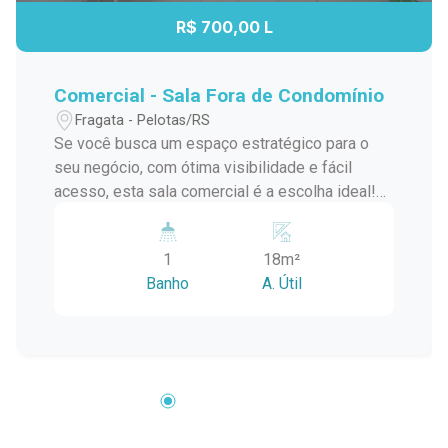
R$ 700,00 L
Comercial - Sala Fora de Condomínio
Fragata - Pelotas/RS
Se você busca um espaço estratégico para o
seu negócio, com ótima visibilidade e fácil
acesso, esta sala comercial é a escolha ideal!
Localizada na Rua Machado de Assis, no
coração do Fragata, fica em uma esquina
1
18m²
privilegiada, próxima à Vida Farmácias e à
Banho
A. Útil
Panificadora da Família ? uma região com
grande fluxo de pessoas e comércios
consolidados. Características da sala comercial:
Espaço amplo e arejado, perfeito para instalação
de escritório, consultório ou loja. Ambientes
bem distribuídos, com fácil adaptação conforme
a necessidade do seu negócio. Excelente