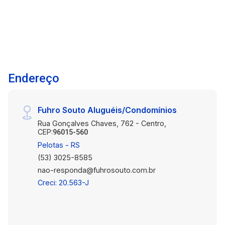
iluminação natural e ventilação. Fachada de
esquina que garante destaque e visibilidade
para o seu empreendimento. Localização
estratégica: Em uma das áreas mais valorizadas
do Fragata, a sala conta com fácil acesso ao
transporte público, serviços e comércios da
Endereço
região, proporcionando conveniência para
clientes e colaboradores. Aproveite esta
oportunidade de posicionar sua empresa em um
Fuhro Souto Aluguéis/Condomínios
ponto de alto potencial! Agende sua visita e
Rua Gonçalves Chaves, 762 - Centro,
conheça o espaço ideal para o crescimento do
CEP:
96015-560
seu negócio.
Pelotas - RS
(53) 3025-8585
nao-responda@fuhrosouto.com.br
Creci: 20.563-J