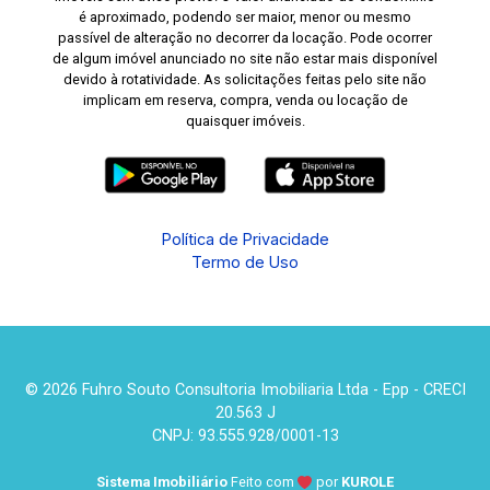
é aproximado, podendo ser maior, menor ou mesmo
passível de alteração no decorrer da locação. Pode ocorrer
de algum imóvel anunciado no site não estar mais disponível
devido à rotatividade. As solicitações feitas pelo site não
implicam em reserva, compra, venda ou locação de
quaisquer imóveis.
Política de Privacidade
Termo de Uso
© 2026 Fuhro Souto Consultoria Imobiliaria Ltda - Epp - CRECI
20.563 J
CNPJ: 93.555.928/0001-13
Sistema Imobiliário
Feito com
por
KUROLE