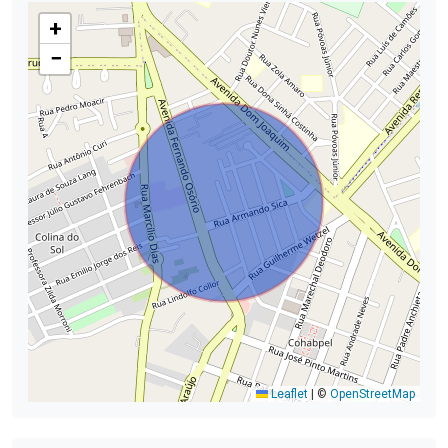
+
−
Leaflet
|
©
OpenStreetMap