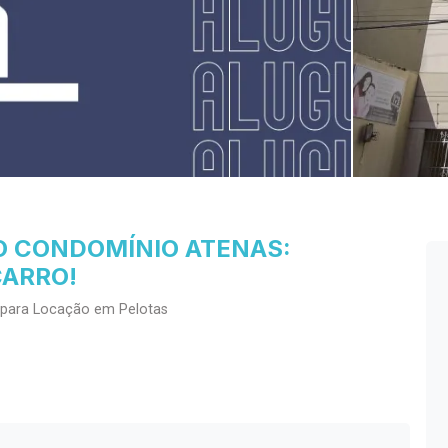
O CONDOMÍNIO ATENAS:
CARRO!
para Locação em Pelotas