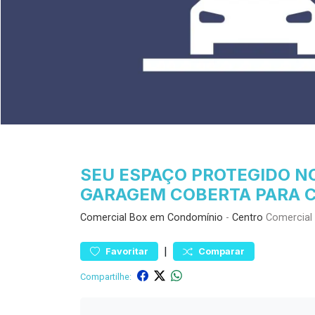
SEU ESPAÇO PROTEGIDO N
GARAGEM COBERTA PARA 
Comercial
Box em Condomínio
-
Centro
Comercial 
|
Favoritar
Comparar
Compartilhe: