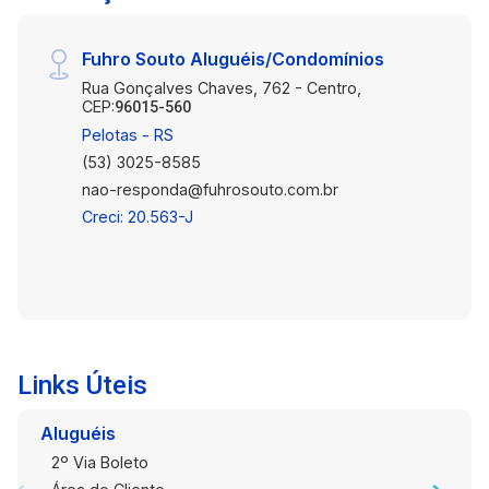
Fuhro Souto Aluguéis/Condomínios
Rua Gonçalves Chaves, 762 - Centro,
CEP:
96015-560
Pelotas - RS
(53) 3025-8585
nao-responda@fuhrosouto.com.br
Creci: 20.563-J
Links Úteis
Aluguéis
2º Via Boleto