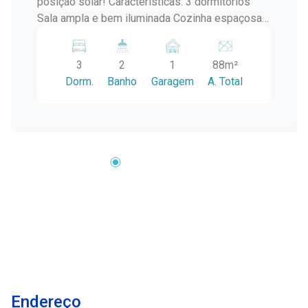
posição solar! Características: 3 dormitórios
Sala ampla e bem iluminada Cozinha espaçosa
Banheiro social Vaga de garagem Perfeito para
quem busca conforto, praticidade e excelente
3
2
1
88m²
custo-benefício. Entre em contato e agende já a
Dorm.
Banho
Garagem
A. Total
sua visita!
Endereço