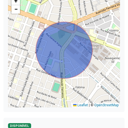
+
−
Leaflet
|
©
OpenStreetMap
DISPONÍVEL