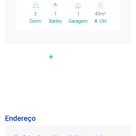
praticidade, conforto e segurança. Com
ambientes bem distribuídos e recursos que
2
1
1
43m²
facilitam a rotina, é uma excelente opção para
Dorm.
Banho
Garagem
A. Útil
famílias que buscam qualidade de vida em um
residencial organizado e com infraestrutura
essencial. Localização: Situado no bairro
Fragata, o imóvel está próximo à Famed e ao
prédio da Coca-Cola, proporcionando fácil
acesso a serviços, comércio, instituições de
ensino e importantes vias da cidade. Uma
localização que favorece deslocamentos
rápidos e maior comodidade no dia a dia.
Descrição do imóvel: Com 43,22 m² de área
privativa, o apartamento foi planejado para
oferecer funcionalidade e aproveitamento
inteligente dos espaços, atendendo às
Endereço
necessidades de quem busca um lar prático e
acolhedor. Ambientes: Sala de estar com ar-
condicionado. Cozinha com armários completos.