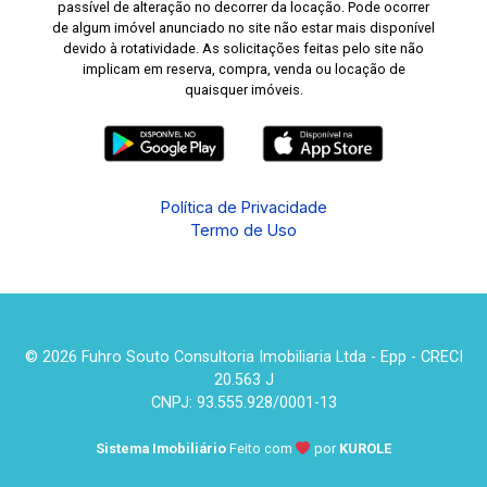
passível de alteração no decorrer da locação. Pode ocorrer
de algum imóvel anunciado no site não estar mais disponível
devido à rotatividade. As solicitações feitas pelo site não
implicam em reserva, compra, venda ou locação de
quaisquer imóveis.
Política de Privacidade
Termo de Uso
© 2026 Fuhro Souto Consultoria Imobiliaria Ltda - Epp - CRECI
20.563 J
CNPJ: 93.555.928/0001-13
Sistema Imobiliário
Feito com
por
KUROLE