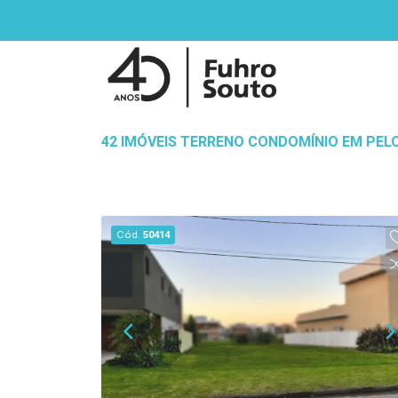
42 IMÓVEIS TERRENO CONDOMÍNIO EM PEL
Cód.
50414