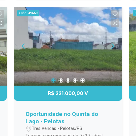
construtivo Infraestrutura do
condomínio: Portaria 24h Segurança
Cód.
49669
monitorada Áreas de lazer Salão de
festas Academia Piscina Ruas
pavimentadas e organizadas
R$ 221.000,00 V
Oportunidade no Quinta do
Lago - Pelotas
Três Vendas - Pelotas/RS
Terreno com medidas de 7x27, ideal