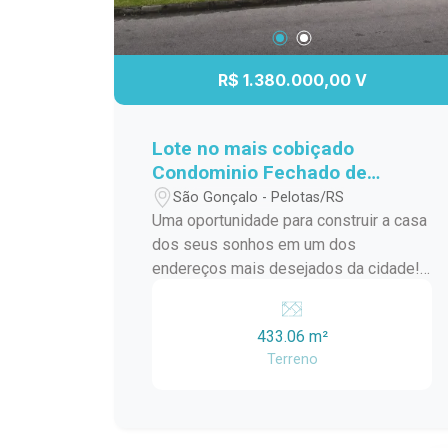
R$ 1.380.000,00 V
Lote no mais cobiçado
Condominio Fechado de
Pelotas - Lagos de São
São Gonçalo - Pelotas/RS
Gonçalo!
Uma oportunidade para construir a casa
dos seus sonhos em um dos
endereços mais desejados da cidade!
Lote fundo Lago! Medidas: 15m x 30m
Área total: 433,06 m² Amplo espaço
433.06 m²
para projeto residencial de alto padrão
Terreno
Excelente aproveitamento do terreno
Ideal para quem busca conforto,
privacidade e qualidade de vida Invista
em um terreno diferenciado, com