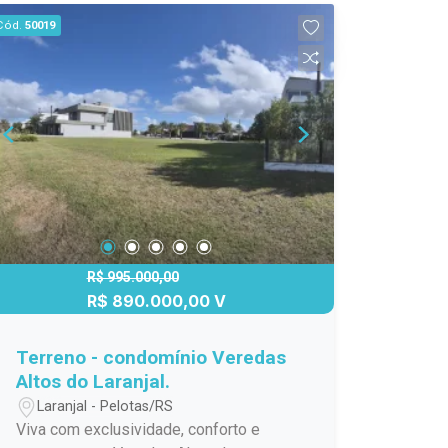
metragem generosa e inúmeras
Cód.
50019
possibilidades para criar um projeto
exclusivo para sua família.
R$ 995.000,00
R$ 890.000,00 V
Terreno - condomínio Veredas
Altos do Laranjal.
Laranjal - Pelotas/RS
Viva com exclusividade, conforto e