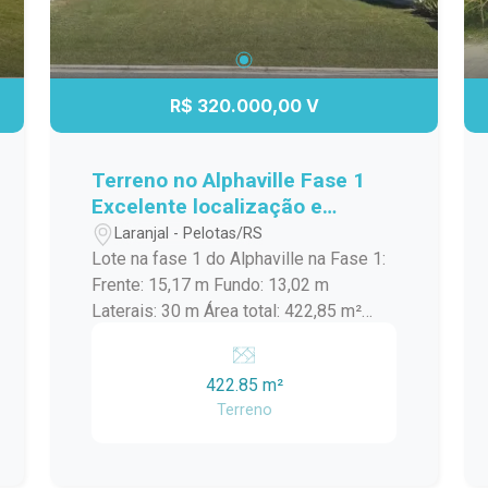
R$ 320.000,00 V
Terreno no Alphaville Fase 1
Excelente localização e
posição solar.
Laranjal - Pelotas/RS
Lote na fase 1 do Alphaville na Fase 1:
Frente: 15,17 m Fundo: 13,02 m
Laterais: 30 m Área total: 422,85 m²
Diferenciais: Terreno com ótima
metragem Posição solar privilegiada
422.85 m²
Topografia favorável para construção
Terreno
Localizado em uma das melhores
fases do condomínio Condomínio
fechado com segurança e alto padrão