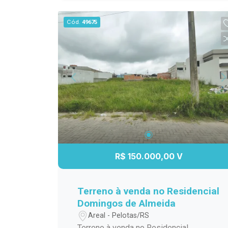
Lateral para rua (esquina): 32,96 m Lado
direito: 28,49 m Fundos: 30,42 m
Cód.
49675
Diferenciais: Lote de esquina (mais
valorizado e com maior privacidade)
Excelente posição dentro do
condomínio Possibilidade de projeto
com acesso diferenciado Maior
aproveitamento de fachada Condomínio
de alto padrão, com segurança,
infraestrutura completa e ótima
valorização.
R$ 150.000,00 V
Terreno à venda no Residencial
Domingos de Almeida
Areal - Pelotas/RS
Terreno à venda no Residencial