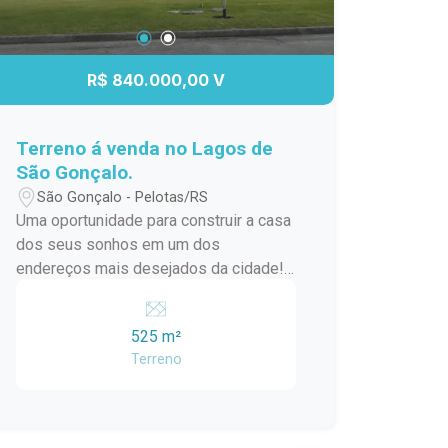
R$ 840.000,00 V
Terreno á venda no Lagos de
São Gonçalo.
São Gonçalo - Pelotas/RS
Uma oportunidade para construir a casa
dos seus sonhos em um dos
endereços mais desejados da cidade!
Lote no Lagos Medidas: 15m x 35m
Área total: 525 m² Amplo espaço para
525 m²
projeto residencial de alto padrão
Terreno
Excelente aproveitamento do terreno
Ideal para quem busca conforto,
privacidade e qualidade de vida Invista
em um terreno diferenciado, com