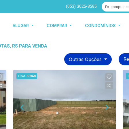
(053) 3025-8585
ALUGAR
COMPRAR
CONDOMÍNIOS
OTAS, RS PARA VENDA
Outras Opções
Re
Cód.
50168