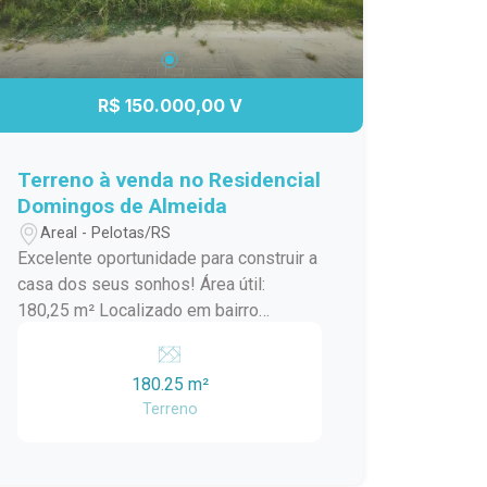
padel e beach tennis Quadra de
esportes coberta Pista de caminhada e
cooper Sistema de água quente, entre
outras comodidades. Um verdadeiro
R$ 150.000,00 V
clube residencial, pensado para
proporcionar conforto, lazer e bem-
estar em todos os momentos. Vale a
Terreno à venda no Residencial
pena conhecer!
Domingos de Almeida
Areal - Pelotas/RS
Excelente oportunidade para construir a
casa dos seus sonhos! Área útil:
180,25 m² Localizado em bairro
residencial tranquilo e em constante
valorização Diferenciais: Terreno ideal
180.25 m²
para construção Região com boa
Terreno
infraestrutura Fácil acesso a comércios
e serviços Ótima opção para moradia
ou investimento Entre em contato para