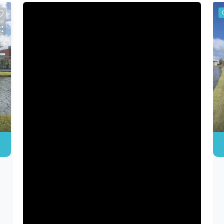
ambientes Quadra de padel Quadra de
tênis Quadra de futebol Quadra de
beach tennis Quiosques Piscina adulto
Piscina infantil Piscina térmica Sauna
Praça infantil Tudo isso em um
ambiente planejado para proporcionar
conforto, qualidade de vida e
momentos especiais para toda a
família. Entre em contato para mais
informações e agende uma visita.