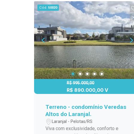
metragem generosa e inúmeras
Cód.
50020
possibilidades para criar um projeto
exclusivo para sua família.
R$ 995.000,00
R$ 890.000,00 V
Terreno - condomínio Veredas
Altos do Laranjal.
Laranjal - Pelotas/RS
Viva com exclusividade, conforto e