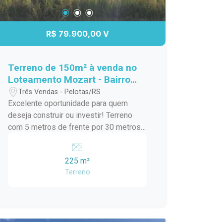
R$ 79.900,00 V
Terreno de 150m² à venda no
Loteamento Mozart - Bairro
Germani.
Três Vendas - Pelotas/RS
Excelente oportunidade para quem
deseja construir ou investir! Terreno
com 5 metros de frente por 30 metros
de lateral, totalizando 150 m², com
formato regular, ideal para construção
225 m²
residencial. Localizado próximo à rua
Terreno
principal do bairro, no Loteamento
Mozart, que faz parte do bairro
planejado Germani, na zona norte de
Pelotas, próximo à entrada da cidade.