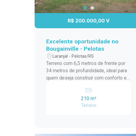
R$ 200.000,00 V
Excelente oportunidade no
Bougainville - Pelotas
Laranjal - Pelotas/RS
Terreno com 6,5 metros de frente por
34 metros de profundidade, ideal para
quem deseja construir com conforto e
segurança. Localizado no bairro
Bougainville, uma região valorizada,
210 m²
conhecida por ser tranquila, organizada
Terreno
e segura. Diferenciais: Bairro limpo e
bem cuidado Ambiente familiar Portaria
com segurança 24 horas Ótima opção
para quem busca qualidade de vida em