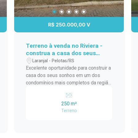
R$ 250.000,00 V
Terreno à venda no Riviera -
construa a casa dos seus
sonho.
Laranjal - Pelotas/RS
Excelente oportunidade para construir a
casa dos seus sonhos em um dos
condomínios mais completos da região.
O terreno está localizado em uma área
privilegiada, com fácil acesso e
250 m²
excelente potencial de valorização. O
Terreno
condomínio oferece infraestrutura
completa de lazer, segurança e bem-
estar, com: Academia equipada Sala de
jogos Salão de festas com dois