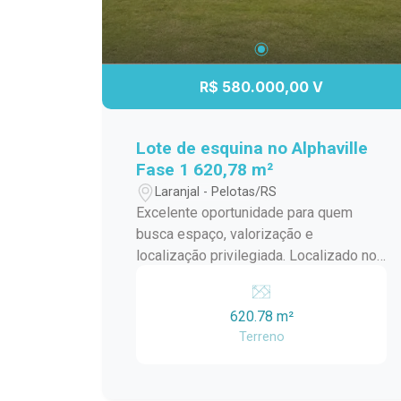
padel e beach tennis Quadra de
esportes coberta Pista de caminhada e
cooper Sistema de água quente, entre
outras comodidades. Um verdadeiro
R$ 580.000,00 V
clube residencial, pensado para
proporcionar conforto, lazer e bem-
estar em todos os momentos. Vale a
Lote de esquina no Alphaville
pena conhecer!
Fase 1 620,78 m²
Laranjal - Pelotas/RS
Excelente oportunidade para quem
busca espaço, valorização e
localização privilegiada. Localizado no
Alphaville Fase 1, este lote de esquina
oferece mais liberdade de projeto,
620.78 m²
ventilação e iluminação natural ? ideal
Terreno
para uma casa imponente.
Características do lote: Área total:
620,78 m² Frente (testada): 13,02 m