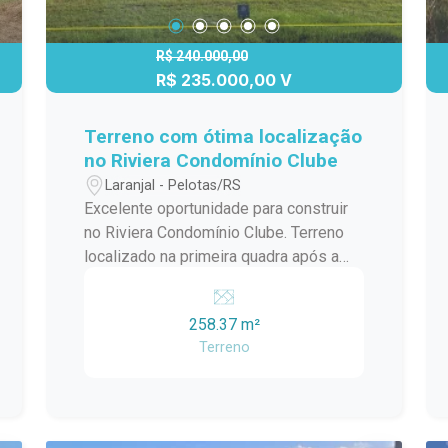
R$ 240.000,00
R$ 235.000,00 V
Terreno com ótima localização
no Riviera Condomínio Clube
Laranjal - Pelotas/RS
Excelente oportunidade para construir
no Riviera Condomínio Clube. Terreno
localizado na primeira quadra após a
portaria, oferecendo praticidade no
acesso e uma das posições mais
258.37 m²
desejadas dentro do condomínio. Com
Terreno
258 m² de área total, o lote possui 10,7
metros de frente por 25 metros de
profundidade e uma orientação solar
privilegiada: sol da manhã na frente e