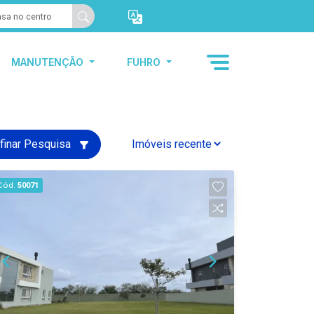
MANUTENÇÃO
FUHRO
finar Pesquisa
Cód.
50071