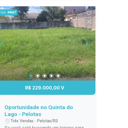
mais informações e condições de
negociação! Não perca essa
Cód.
49667
oportunidade!
R$ 229.000,00 V
Oportunidade no Quinta do
Lago - Pelotas
Três Vendas - Pelotas/RS
Se você está buscando um terreno para