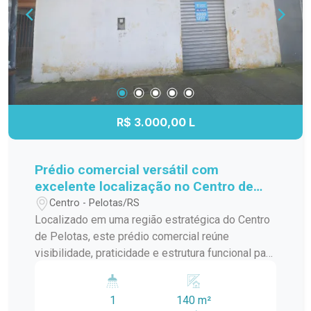
R$ 3.000,00 L
Prédio comercial versátil com
excelente localização no Centro de
Pelotas
Centro - Pelotas/RS
Localizado em uma região estratégica do Centro
de Pelotas, este prédio comercial reúne
visibilidade, praticidade e estrutura funcional para
diferentes tipos de negócio. Com fácil acesso e
excelente fluxo de pessoas, o imóvel oferece um
1
140 m²
espaço versátil, ideal para empresas que buscam