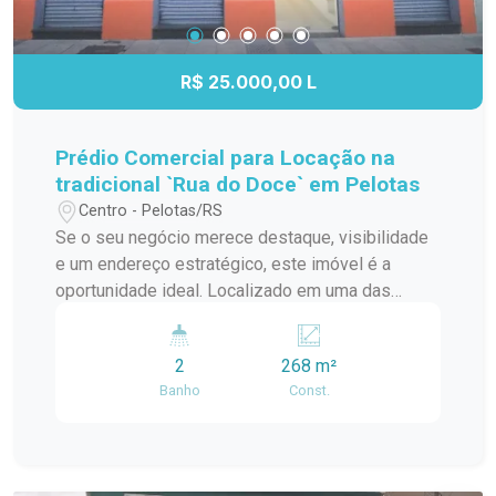
R$ 25.000,00 L
Prédio Comercial para Locação na
tradicional `Rua do Doce` em Pelotas
Centro - Pelotas/RS
Se o seu negócio merece destaque, visibilidade
e um endereço estratégico, este imóvel é a
oportunidade ideal. Localizado em uma das
regiões mais conhecidas e movimentadas de
Pelotas, na tradicional ?Rua do Doce?, próximo
2
268 m²
ao restaurante Alles Blau e a poucos metros do
Banho
Const.
calçadão central, o prédio oferece excelente
fluxo de pedestres e grande potencial para atrair
clientes diariamente. Com 268,36m² de área
privativa, o imóvel conta com dois pavimentos