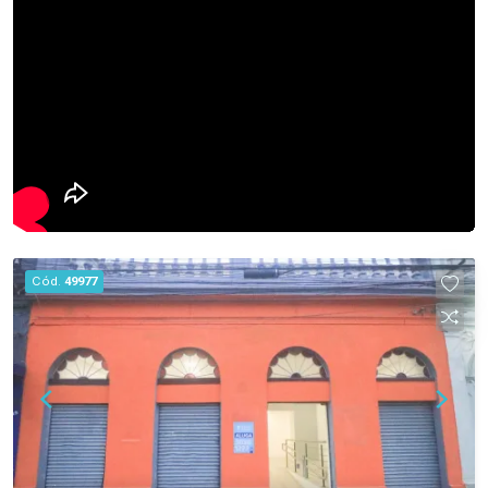
seu negócio.
Cód.
49977