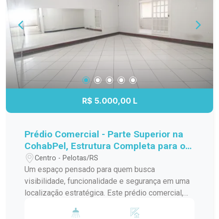
Osório (apenas 107m de distância). Terreno
Espaçoso: 360,26 m² de área total para você
montar sua estrutura como desejar. Fácil Acesso:
Região de grande fluxo de veículos e pedestres.
Agende sua visita e descubra como este espaço
pode ser o endereço perfeito para o seu novo
negócio! #PROMOÇÃO
R$ 5.000,00 L
Prédio Comercial - Parte Superior na
CohabPel, Estrutura Completa para o
Seu Negócio
Centro - Pelotas/RS
Um espaço pensado para quem busca
visibilidade, funcionalidade e segurança em uma
localização estratégica. Este prédio comercial,
situado na parte superior de um imóvel na Rua
Barão de Azevedo Machado, na CohabPel ?