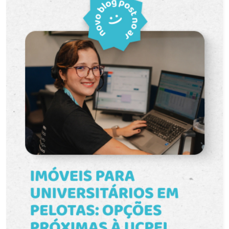
ideal para carga e descarga, armazenamento ou
uma visita e venha conhecer de perto todo o
até mesmo um espaço de convivência. Dois
potencial deste excelente espaço comercial.
banheiros sociais. Este prédio comercial é uma
oportunidade única para empresas que desejam
se estabelecer ou expandir. A localização
estratégica e as características de excelência do
imóvel certamente impulsionarão o seu negócio.
Para obter mais informações e agendar uma
visita, entre em contato conosco. Não deixe de
aproveitar essa chance de investir em um espaço
comercial de alto padrão!