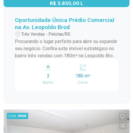
R$ 3.850,00 L
Oportunidade Única Prédio Comercial
na Av. Leopoldo Brod
Três Vendas - Pelotas/RS
Procurando o lugar perfeito para abrir ou expandir
seu negócio. Confira este imóvel estratégico no
bairro três vendas com 180m² na Leopoldo Brod.
O espaço é ideal para restaurantes, lancherias,
pubs, cafés, lojas de conveniência, estúdios de
2
180 m²
estética, academias, boutique, escritórios,
Banho
Const.
clínicas ou espaços de eventos corporativos. O
imóvel possui uma ampla entrada lateral. 02
banheiros Um imóvel completo, com excelente
potencial comercial e localização privilegiada.
Muita Visibilidade: Frente de 13 metros
Cód.
49265
diretamente para a avenida. Localização
Estratégica: Quase esquina com a Av. Fernando