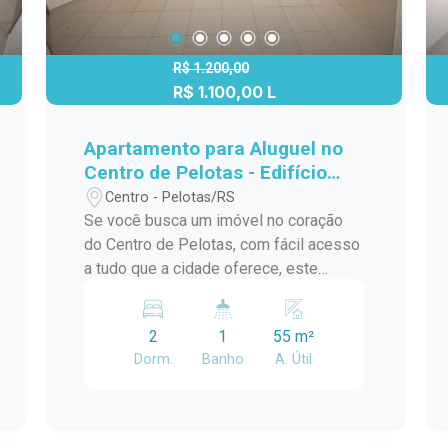
R$ 1.200,00
R$ 1.100,00 L
Apartamento para Aluguel no
Centro de Pelotas - Edifício
Nita Ótima Oportunidade!
Centro - Pelotas/RS
Se você busca um imóvel no coração
do Centro de Pelotas, com fácil acesso
a tudo que a cidade oferece, este
apartamento no Edifício Nita é ideal.
Localizado na Rua Padre Anchieta,
2
1
55 m²
próximo à Praça Coronel Pedro Osório
Dorm.
Banho
A. Útil
e à UCPel, oferece praticidade, conforto
e comodidade para o seu dia a dia.
Descrição do Imóvel: Dois dormitórios
bem distribuídos, com ótima iluminação