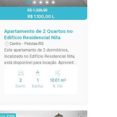
R$ 1.200,00
R$ 1.100,00 L
Apartamento de 2 Quartos no
Edifício Residencial Nita
Centro - Pelotas/RS
Este apartamento de 2 dormitórios,
localizado no Edifício Residencial Nita,
está disponível para locação. Aproveite
a oportunidade de morar em um
ambiente confortável e bem iluminado!
2
1
10.01 m²
Detalhes do Apartamento: - Sala Ampla
Dorm.
Banho
A. Útil
e Iluminada: Sala espaçosa em piso
frio, perfeita para relaxar e receber
visitas. - 2 Quartos Bem Iluminados:
Quartos amplos e bem iluminados,
também em piso frio. - Cozinha
Cód.
31416