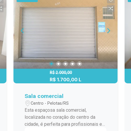
Vantagens da Localização: -
Proximidade de comércios,
restaurantes e serviços essenciais -
Fácil acesso ao transporte público -
Ambiente seguro e movimentado Não
perca a chance de viver em um dos
bairros mais centrais e vibrantes de
Pelotas. Entre em contato agora
mesmo para agendar uma visita e
conhecer seu novo apartamento!
Estamos à disposição para esclarecer
R$ 2.000,00
quaisquer dúvidas e ajudá-lo a
R$ 1.700,00 L
encontrar o lar dos seus sonhos!
Sala comercial
Centro - Pelotas/RS
Esta espaçosa sala comercial,
localizada no coração do centro da
cidade, é perfeita para profissionais e