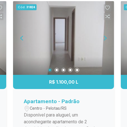
natural. Sala ampla, perfeita para
Cód.
31824
compor ambientes de estar e jantar
confortáveis. Cozinha funcional, com
espaço ideal para organização do seu
dia a dia. Banheiro com box de vidro,
garantindo praticidade e facilidade na
manutenção. Apartamento localizado no
quarto andar, proporcionando boa
ventilação e vista agradável. Prédio
com elevador, trazendo mais conforto e
acessibilidade no dia a dia.
Possibilidade de locar vaga de
R$ 1.100,00 L
estacionamento no próprio prédio, por
R$ 250,00 mensais, garantindo ainda
mais comodidade e segurança.
Apartamento - Padrão
Diferenciais: Localização privilegiada
Centro - Pelotas/RS
no Centro de Pelotas. Próximo à Praça
Disponível para aluguel, um
Coronel Pedro Osório, UCPel,
aconchegante apartamento de 2
comércios, bancos, farmácias e