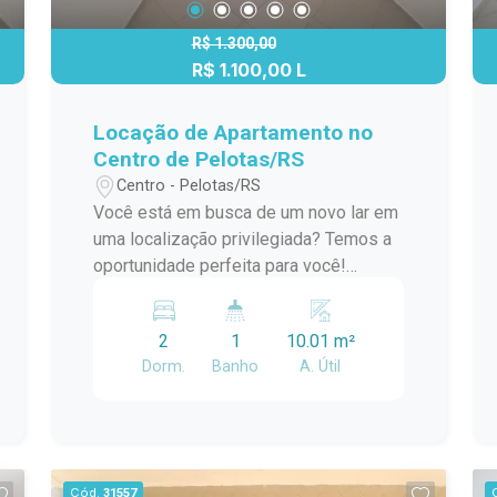
perca esta oportunidade. Entre em
contato conosco para agendar uma
R$ 1.300,00
visita ou obter mais informações.
R$ 1.100,00 L
Estamos à disposição para ajudá-lo(a)
no que for necessário.
Locação de Apartamento no
Centro de Pelotas/RS
Centro - Pelotas/RS
Você está em busca de um novo lar em
uma localização privilegiada? Temos a
oportunidade perfeita para você!
Descrição do Imóvel: - Tipo:
Apartamento Padrão - Localização:
2
1
10.01 m²
Centro, Pelotas/RS - Dormitórios: 2 -
Dorm.
Banho
A. Útil
Área Útil:40m² Este apartamento é ideal
para quem busca conforto e praticidade
no coração da cidade. Com 2
dormitórios, ele oferece um espaço
aconchegante para você e sua família.
Cód.
31557