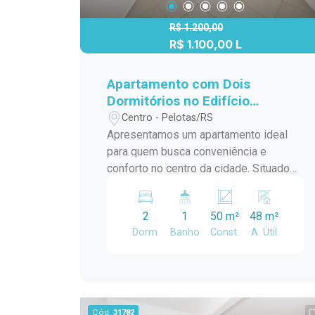
localizado no centro de Pelotas, não
perca esta oportunidade. Entre em
R$ 1.200,00
contato conosco para agendar uma
R$ 1.100,00 L
visita ou obter mais informações.
Estamos à disposição para ajudá-lo(a)
Apartamento com Dois
no que for necessário.
Dormitórios no Edifício
Residencial Nita - Água, IPTU e
Centro - Pelotas/RS
Seguro Fogo Inclusos no
Apresentamos um apartamento ideal
Condomínio.
para quem busca conveniência e
conforto no centro da cidade. Situado
no Edifício Residencial Nita, este
imóvel é uma excelente escolha para
2
1
50 m²
48 m²
quem deseja estar próximo de tudo o
Dorm.
Banho
Const.
A. Útil
que precisa. Principais Características
do Apartamento: - Dois Dormitórios
Amplos: Desfrute de quartos
espaçosos e bem iluminados, perfeitos
para o descanso e privacidade. - Sala
Cód.
31782