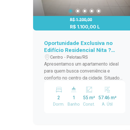
R$ 1.200,00
R$ 1.100,00 L
Oportunidade Exclusiva no
Edifício Residencial Nita ?
Apartamento Espaçoso no
Centro - Pelotas/RS
Coração da Cidade
Apresentamos um apartamento ideal
para quem busca conveniência e
conforto no centro da cidade. Situado
no Edifício Residencial Nita, este
imóvel é uma excelente escolha para
2
1
55 m²
57.46 m²
quem deseja estar próximo de tudo o
Dorm.
Banho
Const.
A. Útil
que precisa. Principais Características
do Apartamento: - Dois Dormitórios
Amplos: Desfrute de quartos
espaçosos e bem iluminados, perfeitos