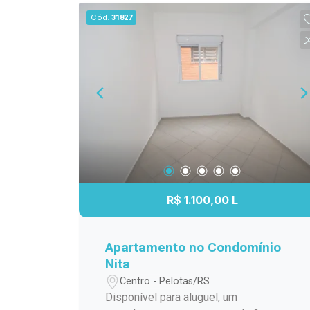
para o descanso e privacidade. - Sala
Cód.
31827
Acolhedora: A sala, com piso frio,
proporciona um ambiente agradável e
fácil de manter, ideal para relaxar e
receber visitas. - Cozinha Prática:
Equipada com piso frio, oferecendo
facilidade na limpeza e manutenção.
Espaço ideal para preparar suas
refeições de maneira confortável. -
Área de Serviço Separada: Mantenha
suas tarefas domésticas organizadas
com uma área de serviço independente,
R$ 1.100,00 L
facilitando a organização do dia a dia. -
Banheiro com Box de Vidro: Moderno e
prático, o banheiro já vem com box de
Apartamento no Condomínio
vidro, combinando funcionalidade com
Nita
um design limpo. - Garagem Opcional:
Centro - Pelotas/RS
Para maior comodidade, há a opção de
Disponível para aluguel, um
garagem pelo valor adicional de R$250,