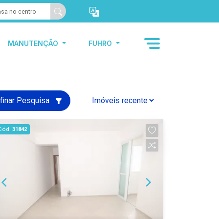
MANUTENÇÃO
FUHRO
finar Pesquisa
Cód.
31842