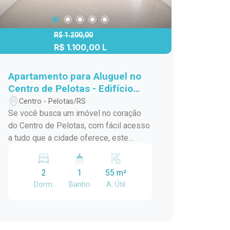
R$ 1.200,00
R$ 1.100,00 L
Apartamento para Aluguel no
Centro de Pelotas - Edifício
Nita Ótima Oportunidade!
Centro - Pelotas/RS
Se você busca um imóvel no coração
do Centro de Pelotas, com fácil acesso
a tudo que a cidade oferece, este
apartamento no Edifício Nita é ideal.
Localizado na Rua Padre Anchieta,
2
1
55 m²
próximo à Praça Coronel Pedro Osório
Dorm.
Banho
A. Útil
e à UCPel, oferece praticidade, conforto
e comodidade para o seu dia a dia.
Descrição do Imóvel: Dois dormitórios
bem distribuídos, com ótima iluminação