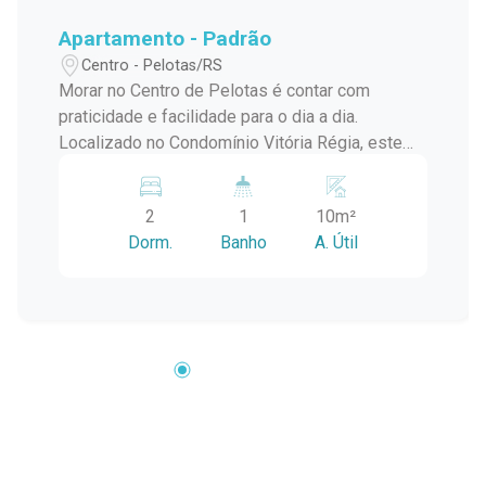
Apartamento - Padrão
Centro - Pelotas/RS
Morar no Centro de Pelotas é contar com
praticidade e facilidade para o dia a dia.
Localizado no Condomínio Vitória Régia, este
apartamento oferece ambientes funcionais, boa
distribuição dos espaços e uma localização
2
1
10m²
estratégica, sendo uma excelente opção para
Dorm.
Banho
A. Útil
famílias que desejam viver próximas aos
principais serviços e comércios da cidade.
Localização: Situado no bairro Centro, o imóvel
está a apenas três quadras do Supermercado
Paraíso e da Praça Coronel Pedro Osório,
proporcionando fácil acesso a mercados,
bancos, farmácias, restaurantes e diversas
conveniências que tornam a rotina mais prática.
Descrição do imóvel: O apartamento dispõe de
dois dormitórios, sala de estar, cozinha,