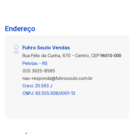
banheiro completo com box em acrílico e
banheiro social, oferecendo praticidade para o
dia a dia. O piso flutuante proporciona mais
Endereço
conforto aos ambientes, enquanto a sacada com
vista para a rua favorece a iluminação e a
ventilação natural. A área de serviço é
Fuhro Souto Vendas
independente e conta com tanque, tornando as
Rua Félix da Cunha, 670 - Centro, CEP:
tarefas domésticas mais funcionais.
96010-000
Funcionalidades: O condomínio oferece portaria
Pelotas - RS
24 horas, elevador de serviço e interfone,
(53) 3025-8585
proporcionando mais comodidade e segurança
nao-responda@fuhrosouto.com.br
aos moradores. Diferenciais: A sacada com
Creci: 20.563 J
vista para a rua amplia a sensação de espaço e
CNPJ: 93.555.928/0001-13
garante boa ventilação natural. O piso flutuante
proporciona maior conforto aos ambientes,
enquanto a área de serviço com tanque oferece
mais praticidade. A presença de dois banheiros
contribui para uma rotina mais funcional,