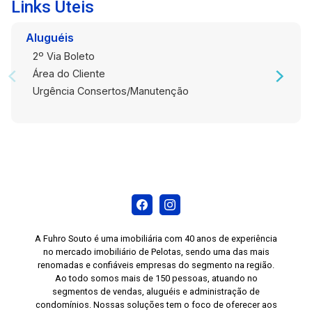
especialmente para famílias. A localização
Links Úteis
central, próxima ao Supermercado Paraíso e à
Praça Coronel Pedro Osório, completa os
Aluguéis
diferenciais deste imóvel. Agende uma visita e
2º Via Boleto
conheça de perto este apartamento. Uma
Área do Cliente
excelente oportunidade para quem busca
Urgência Consertos/Manutenção
conforto, praticidade e uma localização
privilegiada no Centro de Pelotas.
A Fuhro Souto é uma imobiliária com 40 anos de experiência
no mercado imobiliário de Pelotas, sendo uma das mais
renomadas e confiáveis empresas do segmento na região.
Ao todo somos mais de 150 pessoas, atuando no
segmentos de vendas, aluguéis e administração de
condomínios. Nossas soluções tem o foco de oferecer aos