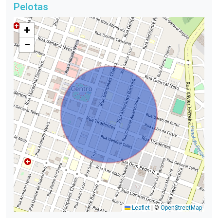
Pelotas
+
−
Leaflet
|
©
OpenStreetMap