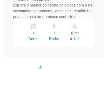
Explore o melhor do centro da cidade com este
encantador apartamento, onde cada detalhe foi
pensado para proporcionar conforto e
praticidade. Com uma vaga privativa de garagem
e acabamentos de qualidade, esta é a
1
1
10m²
oportunidade perfeita para quem busca um lar
Dorm.
Banho
A. Útil
com estilo. Principais Atributos: - Sala Ampla e
Bem Iluminada: O ambiente de estar é generoso,
oferecendo um espaço acolhedor e bem
iluminado para momentos relaxantes e para
receber amigos e familiares. - Cozinha
Integrada com Charme: A cozinha, integrada à
sala, apresenta um balcão de pia que serve
como ponto focal, além de contar com armários
planejados, proporcionando funcionalidade e um
toque de elegância. A presença de uma
churrasqueira completa o espaço, ideal para
momentos gastronômicos especiais. -