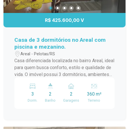
R$ 425.600,00 V
Casa de 3 dormitórios no Areal com
piscina e mezanino.
Areal - Pelotas/RS
Casa diferenciada localizada no bairro Areal, ideal
para quem busca conforto, estilo e qualidade de
vida. O imóvel possui 3 dormitórios, ambientes
bem distribuídos e excelente iluminação natural,
proporcionando aconchego e bem-estar.
3
2
2
360 m²
Destaque arquitetônico O mezanino valoriza o
Dorm.
Banho
Garagens
Terreno
projeto e oferece múltiplas possibilidades de
uso, podendo ser utilizado como escritório, sala
de TV ou espaço multiuso, trazendo charme e
funcionalidade ao imóvel. Área social integrada