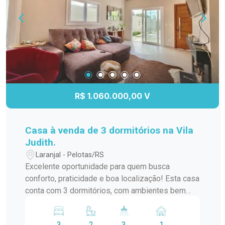
R$ 1.060.000,00 V
Casa à venda de 3 dormitórios na Vila
Judith.
Laranjal - Pelotas/RS
Excelente oportunidade para quem busca
conforto, praticidade e boa localização! Esta casa
conta com 3 dormitórios, com ambientes bem
distribuídos, ideais para acomodar toda a família.
O imóvel possui sala de estar aconchegante,
3
2
3
1