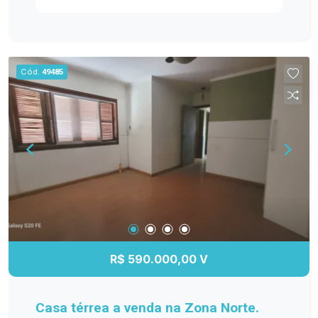
suíte 2 banheiros Sala ampla e aconchegante
Cozinha funcional Ambientes bem iluminados e
arejados 2 vagas de garagem Diferenciais:
Imóvel de alto padrão, com ótimo acabamento,
Cód.
49485
pensado para proporcionar conforto e bem-estar
para toda a família, em um condomínio que
oferece segurança, organização e excelente
infraestrutura. Localização privilegiada, em um
ambiente tranquilo e valorizado. Entre em contato
para mais informações e agende sua visita.
Venha conhecer seu novo lar! #altopadrao#
R$ 590.000,00 V
Casa térrea a venda na Zona Norte.