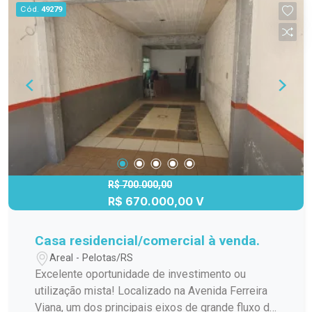
Ambientes integrados que garantem praticidade
Cód.
49279
no dia a dia e maior convivência entre os
espaços. Área externa Piscina, perfeita para
momentos de lazer com família e amigos; Área
de serviço; Banheiro social; Espaço para
estacionamento. Uma oportunidade única para
morar bem, com conforto, lazer e excelente
localização em um dos bairros mais tradicionais
de Pelotas.
R$ 700.000,00
R$ 670.000,00 V
Casa residencial/comercial à venda.
Areal - Pelotas/RS
Excelente oportunidade de investimento ou
utilização mista! Localizado na Avenida Ferreira
Viana, um dos principais eixos de grande fluxo de