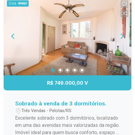
completa, proporcionando conforto e praticidade
Cód.
49463
para toda a família. Possui sala de estar com
lareira, criando um ambiente aconchegante. Sala
de estar e jantar integrada. Cozinha funcional e
ambientes bem iluminados e ventilados. Espaço
gourmet com churrasqueira. Dispõe de vagas de
garagem, sendo uma coberta. Pátio nos fundos,
ideal para quem busca espaço para lazer, pets ou
futuras ampliações. O imóvel conta com uma
peça nos fundos, com quarto e banheiro. Uma
excelente opção para morar com tranquilidade,
espaço e ótima localização. Entre em contato
R$ 749.000,00 V
para mais informações ou agende sua visita.
Sobrado à venda de 3 dormitórios.
Três Vendas - Pelotas/RS
Excelente sobrado com 3 dormitórios, localizado
em uma das avenidas mais valorizadas da região.
Imóvel ideal para quem busca conforto, espaço e