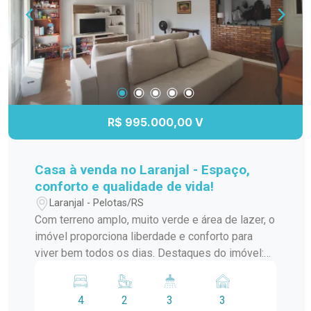
R$ 995.000,00 V
Casa à venda no Laranjal - Espaço,
conforto e qualidade de vida!
Laranjal - Pelotas/RS
Com terreno amplo, muito verde e área de lazer, o
imóvel proporciona liberdade e conforto para
viver bem todos os dias. Destaques do imóvel:
Localização privilegiada, próxima a condomínios
e em região valorizada Espaço ideal para
4
2
3
3
crianças e pets aproveitarem com liberdade