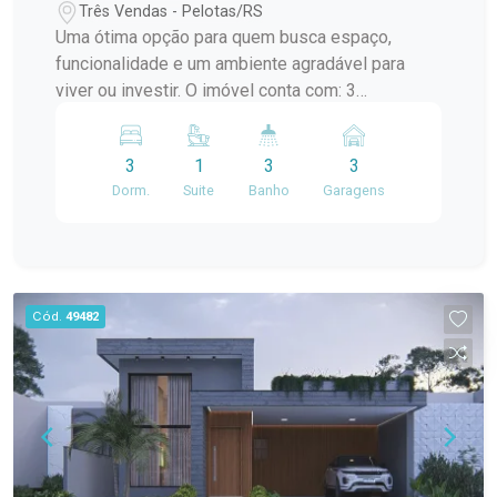
Três Vendas - Pelotas/RS
Uma ótima opção para quem busca espaço,
funcionalidade e um ambiente agradável para
viver ou investir. O imóvel conta com: 3
dormitórios, sendo 1 suíte Cozinha funcional
Banheiro social Pátio pequeno com piscina Vaga
3
1
3
3
coberta para até 3 carros Ideal para quem deseja
Dorm.
Suite
Banho
Garagens
morar com conforto ou investir em um imóvel
com excelente potencial. Entre em contato para
mais informações e agende sua visita
Cód.
49482