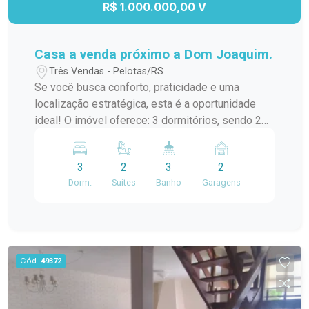
R$ 1.000.000,00 V
Casa a venda próximo a Dom Joaquim.
Três Vendas - Pelotas/RS
Se você busca conforto, praticidade e uma
localização estratégica, esta é a oportunidade
ideal! O imóvel oferece: 3 dormitórios, sendo 2
suítes Sala de estar e sala de jantar integradas
Espaço com churrasqueira, perfeito para reunir
3
2
3
2
família e amigos 2 vagas de garagem privativas
Dorm.
Suítes
Banho
Garagens
Localizada a apenas 1 quadra da Avenida Dom
Joaquim, com fácil acesso à Avenida Fernando
Osório, garantindo mobilidade e praticidade no
dia a dia. Uma casa ideal para quem deseja morar
bem, com conforto, privacidade e acesso rápido
Cód.
49372
às principais vias da cidade, além de toda a
conveniência ao redor. Localização estratégica +
conforto + privacidade = excelente investimento!