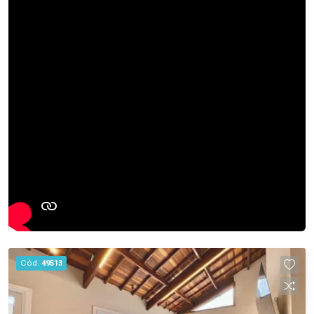
Cód.
49513