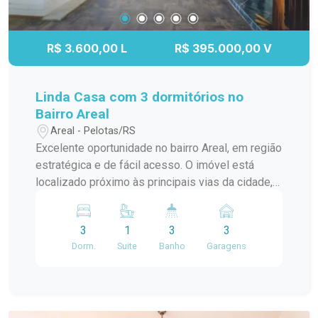
R$ 3.600,00 L
R$ 395.000,00 V
Linda Casa com 3 dormitórios no
Bairro Areal
Areal - Pelotas/RS
Excelente oportunidade no bairro Areal, em região
estratégica e de fácil acesso. O imóvel está
localizado próximo às principais vias da cidade,
como a Avenida Ferreira Viana e a Avenida
Juscelino Kubitschek, facilitando o deslocamento
3
1
3
3
tanto para o Centro quanto para a Praia do
Dorm.
Suite
Banho
Garagens
Laranjal. A casa está distribuída em um terreno de
10x30 metros, oferecendo ótimo espaço externo
e privacidade. Conta com 3 dormitórios, amplos e
bem arejados, sendo um deles com suíte