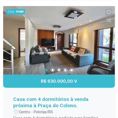
parrilla integradas Lavanderia Pátio 2 vagas Uma
excelente opção para morar ou investir, garantido
Cód.
49480
um imóvel novo, pronto para receber sua história
desde o primeiro dia. #altopadrao#
R$ 630.000,00 V
Casa com 4 dormitórios à venda
próxima à Praça do Colono.
Centro - Pelotas/RS