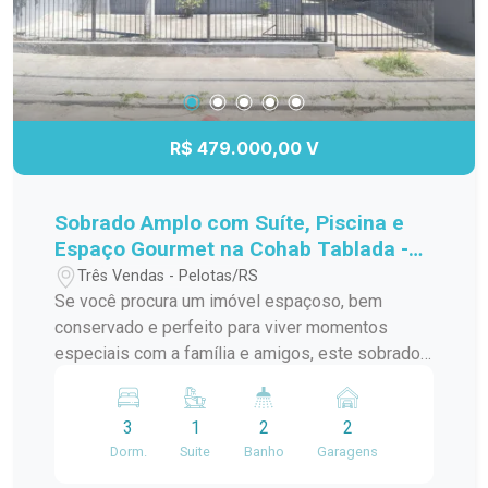
valorização, esta é a escolha certa! Entre em
contato e agende sua visita!
R$ 479.000,00 V
Sobrado Amplo com Suíte, Piscina e
Espaço Gourmet na Cohab Tablada -
Conforto e Lazer em Pelotas
Três Vendas - Pelotas/RS
Se você procura um imóvel espaçoso, bem
conservado e perfeito para viver momentos
especiais com a família e amigos, este sobrado
na Cohab Tablada é a escolha ideal. Localizado
próximo ao Ronaldo Lanches e à Escola Dr.
3
1
2
2
Antônio Leivas Leite, oferece praticidade no dia a
Dorm.
Suite
Banho
Garagens
dia aliada a ambientes amplos, funcionais e
pensados para o conforto. Um imóvel que une