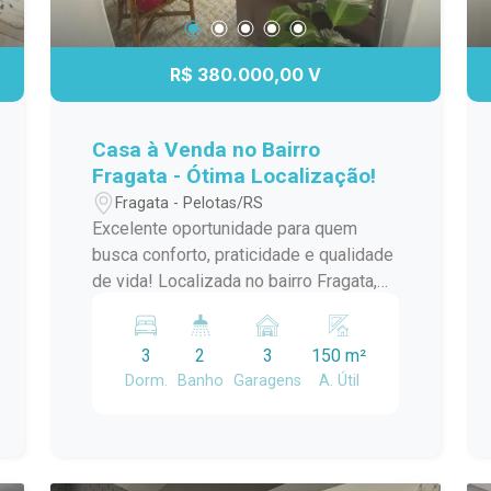
R$ 380.000,00 V
Casa à Venda no Bairro
Fragata - Ótima Localização!
Fragata - Pelotas/RS
Excelente oportunidade para quem
busca conforto, praticidade e qualidade
de vida! Localizada no bairro Fragata,
esta casa está em uma região tranquila
e valorizada, com fácil acesso a
3
2
3
150 m²
mercados, escolas, farmácias e
Dorm.
Banho
Garagens
A. Útil
transporte público. Características do
imóvel Sala de estar Cozinha Quartos
amplos Banheiro Pátio com espaço
ideal para lazer e convivência Garagem