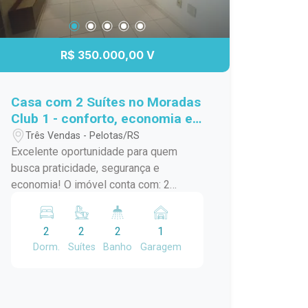
R$ 350.000,00 V
Casa com 2 Suítes no Moradas
Club 1 - conforto, economia e
qualidade de vida
Três Vendas - Pelotas/RS
Excelente oportunidade para quem
busca praticidade, segurança e
economia! O imóvel conta com: 2
suítes, garantindo mais conforto e
privacidade Sala e cozinha integradas,
2
2
2
1
proporcionando um ambiente funcional
Dorm.
Suítes
Banho
Garagem
Ambientes bem distribuídos, com
ótimo aproveitamento de espaço
Sistema de energia solar já instalado -
mais economia na conta de luz Vaga de