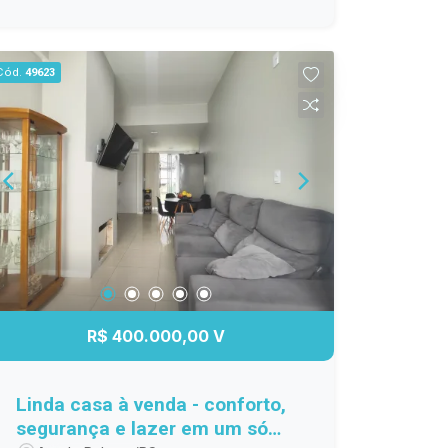
estacionamento Localizada no
condomínio Moradas Club 1, que
oferece infraestrutura completa,
Cód.
49623
segurança e áreas de lazer para toda a
família. Ideal para quem deseja viver
com tranquilidade, conforto e ainda
reduzir custos no dia a dia. Entre em
contato e agende sua visita!
R$ 400.000,00 V
Linda casa à venda - conforto,
segurança e lazer em um só