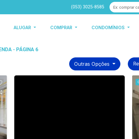
(053) 3025-8585
ALUGAR
COMPRAR
CONDOMÍNIOS
ENDA - PÁGINA 6
Outras Opções
Re