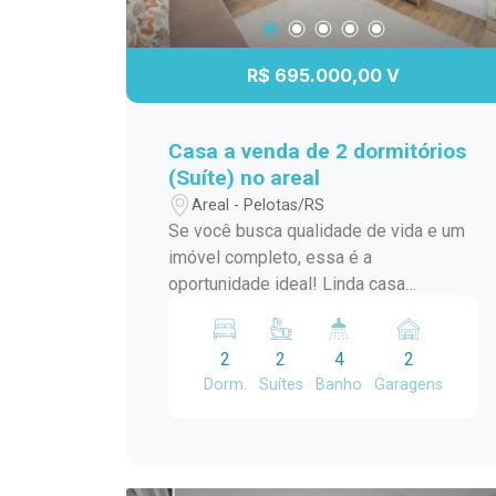
Localização estratégica, situada entre
as avenidas Domingos de Almeida e
Ferreira Viana, com fácil acesso e a
R$ 695.000,00 V
apenas 8 minutos do centro. Entre em
contato para mais informações e
agende uma visita
Casa a venda de 2 dormitórios
(Suíte) no areal
Areal - Pelotas/RS
Se você busca qualidade de vida e um
imóvel completo, essa é a
oportunidade ideal! Linda casa
localizada no bairro Areal, com 2 suítes
espaçosas, pensadas para oferecer
2
2
4
2
privacidade e conforto para toda a
Dorm.
Suítes
Banho
Garagens
família. O imóvel conta com um
excelente espaço gourmet, perfeito
para reunir amigos e familiares, além de
uma piscina para aproveitar os