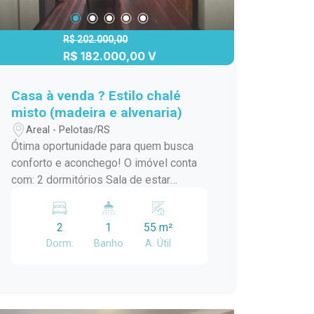
R$ 202.000,00
R$ 182.000,00 V
Casa à venda ? Estilo chalé
misto (madeira e alvenaria)
Areal - Pelotas/RS
Ótima oportunidade para quem busca
conforto e aconchego! O imóvel conta
com: 2 dormitórios Sala de estar
Cozinha Banheiro Pátio amplo Casa em
estilo chalé, combinando o charme da
2
1
55 m²
madeira com a segurança da alvenaria ?
Dorm.
Banho
A. Útil
ideal para morar ou investir! Ambiente
tranquilo e agradável, perfeito para sua
família. Entre em contato para mais
informações ou agendar uma visita!