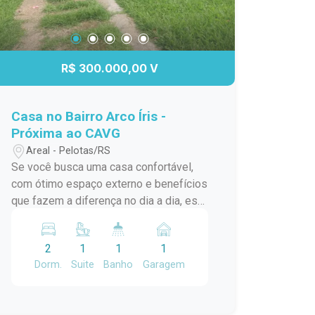
de espaço. Ideal para quem valoriza
segurança, conforto e um ambiente
acolhedor para viver bons momentos.
Ótima opção tanto para moradia quanto
R$ 300.000,00 V
para investimento! Entre em contato
agora mesmo para mais informações
ou agendar uma visita. Essa pode ser a
Casa no Bairro Arco Íris -
casa que você estava procurando!
Próxima ao CAVG
Areal - Pelotas/RS
Se você busca uma casa confortável,
com ótimo espaço externo e benefícios
que fazem a diferença no dia a dia, esta
é uma excelente oportunidade.
Localizada em uma região tranquila e
2
1
1
1
de fácil acesso, o imóvel oferece
Dorm.
Suite
Banho
Garagem
praticidade, economia e um ambiente
ideal para morar bem. Destaques do
imóvel: 2 dormitórios, sendo 1 suíte