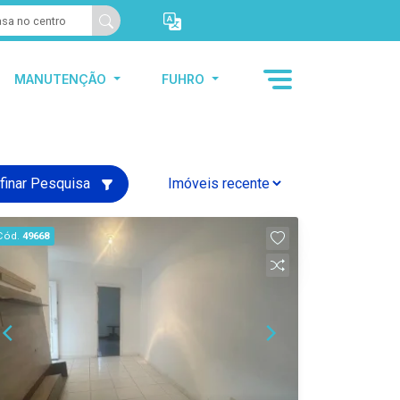
MANUTENÇÃO
FUHRO
finar Pesquisa
Cód.
49668