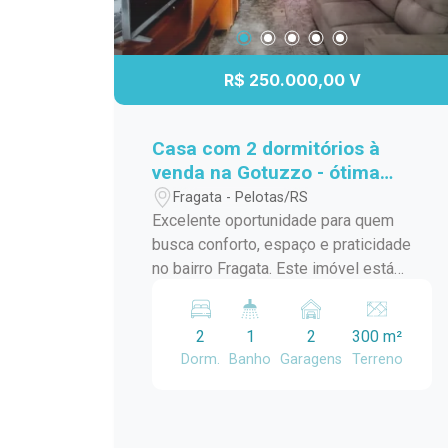
R$ 250.000,00 V
Casa com 2 dormitórios à
venda na Gotuzzo - ótima
localização com pátio amplo.
Fragata - Pelotas/RS
Excelente oportunidade para quem
busca conforto, espaço e praticidade
no bairro Fragata. Este imóvel está
localizado a poucas quadras da
Avenida Duque de Caxias, em uma
2
1
2
300 m²
região com fácil acesso a comércios,
Dorm.
Banho
Garagens
Terreno
serviços e transporte. A casa conta
com 2 dormitórios, ambientes bem
distribuídos e funcionais, ideal para
moradia. O grande diferencial é o amplo