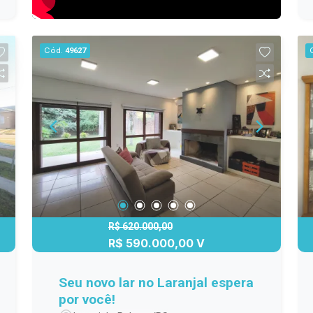
Cód.
49627
R$ 620.000,00
R$ 590.000,00 V
Seu novo lar no Laranjal espera
por você!