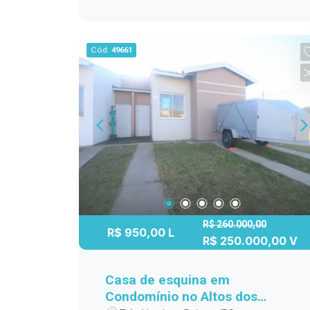
pátio com terreno de 10x30 metros,
oferecendo diversas possibilidades,
como ampliação, área de lazer ou
Cód.
49661
espaço para pets. Uma opção perfeita
para quem valoriza espaço externo e
uma localização estratégica. Entre em
contato para mais informações ou
agende uma visita.
R$ 260.000,00
R$ 950,00 L
R$ 250.000,00 V
Casa de esquina em
Condomínio no Altos dos