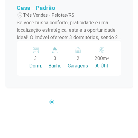
Casa - Padrão
Três Vendas - Pelotas/RS
Se você busca conforto, praticidade e uma
localização estratégica, esta é a oportunidade
ideal! O imóvel oferece: 3 dormitórios, sendo 2
suítes Sala de estar e sala de jantar integradas
Espaço com churrasqueira, perfeito para reunir
3
3
2
200m²
família e amigos 2 vagas de garagem privativas
Dorm.
Banho
Garagens
A. Útil
Localizada a apenas 1 quadra da Avenida Dom
Joaquim, com fácil acesso à Avenida Fernando
Osório, garantindo mobilidade e praticidade no
dia a dia. Uma casa ideal para quem deseja
morar bem, com conforto, privacidade e acesso
rápido às principais vias da cidade, além de
toda a conveniência ao redor. Localização
estratégica + conforto + privacidade = excelente
investimento! Entre em contato e agende sua
visita!