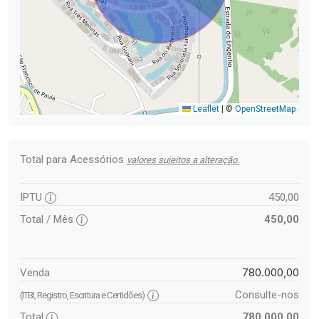
Leaflet
|
©
OpenStreetMap
Total para Acessórios
valores sujeitos a alteração.
IPTU
450,00
Total / Mês
450,00
780.000,00
Venda
Consulte-nos
(ITBI, Registro, Escritura e Certidões)
Total
780.000,00