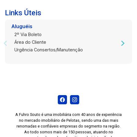
das regiões mais práticas e valorizadas de
Pelotas.
Links Úteis
Aluguéis
2º Via Boleto
Área do Cliente
Urgência Consertos/Manutenção
A Fuhro Souto é uma imobiliária com 40 anos de experiência
no mercado imobiliário de Pelotas, sendo uma das mais
renomadas e confiáveis empresas do segmento na região.
Ao todo somos mais de 150 pessoas, atuando no