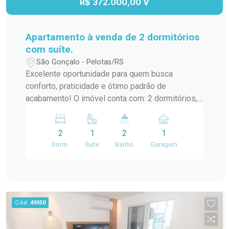
R$ 372.000,00 V
Apartamento à venda de 2 dormitórios
com suíte.
São Gonçalo - Pelotas/RS
Excelente oportunidade para quem busca
conforto, praticidade e ótimo padrão de
acabamento! O imóvel conta com: 2 dormitórios,
sendo 1 suíte Sala aconchegante, com móveis
planejados Cozinha com pia em pedra de quartzo
2
1
2
1
e armários planejados Banheiro da suíte com
Dorm.
Suite
Banho
Garagem
móveis planejados Piso na sala e nos quartos da
marca Quick-Step, resistente à água 1 vaga de
garagem descoberta, quase em frente ao bloco
Fica tudo no imóvel Apartamento ideal para quem
valoriza qualidade nos detalhes e ambientes
Cód.
49350
bem distribuídos. Entre em contato e agende sua
visita!