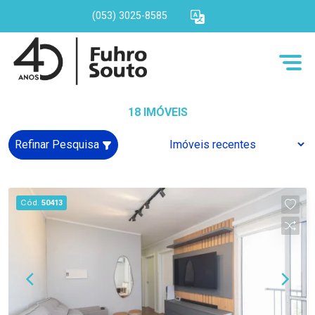
(053) 3025-8585
18 IMÓVEIS
Refinar Pesquisa
Cód.
50413