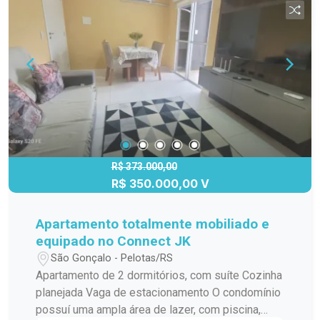
vista agradável. Banheiro Venha conhecer e se
encantar com este apartamento! Agende sua
visita e descubra o conforto de morar no Connect
JK!
R$ 373.000,00
R$ 350.000,00 V
Apartamento totalmente mobiliado e
equipado no Connect JK
São Gonçalo - Pelotas/RS
Apartamento de 2 dormitórios, com suíte Cozinha
planejada Vaga de estacionamento O condomínio
possuí uma ampla área de lazer, com piscina,