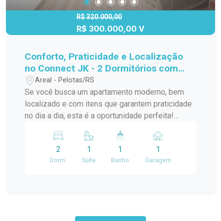
R$ 320.000,00
R$ 300.000,00 V
Conforto, Praticidade e Localização
no Connect JK - 2 Dormitórios com
Vaga Privativa!
Areal - Pelotas/RS
Se você busca um apartamento moderno, bem
localizado e com itens que garantem praticidade
no dia a dia, esta é a oportunidade perfeita!
Localizado no segundo andar do Condomínio
Connect JK, na Av. JK de Oliveira, este imóvel
2
1
1
1
oferece tudo que você precisa para morar bem e
Dorm.
Suite
Banho
Garagem
com comodidade. A poucos metros do Carrefour,
Village Center, McDonalds e com fácil acesso à
Av. Bento Gonçalves, você estará cercado por
comércios, serviços e opções de transporte.
Características do Imóvel: Dois dormitórios: