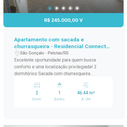
R$ 245.000,00 V
Apartamento com sacada e
churrasqueira - Residencial Connect
Jk
São Gonçalo - Pelotas/RS
Excelente oportunidade para quem busca
conforto e uma localização privilegiada! 2
dormitórios Sacada com churrasqueira
Ensolarado e bem ventilado Ao lado do
Supermercado Carrefour Próximo a comércios,
2
1
46.44 m²
serviços e com fácil acesso às principais vias
Dorm.
Banho
A. Útil
Ideal para quem deseja praticidade e qualidade
de vida. Entre em contato e agende sua visita!