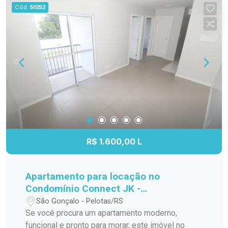
Cód.
50252
R$ 1.600,00 L
Apartamento para locação no
Condomínio Connect JK -
Modernidade, conforto e excelente
São Gonçalo - Pelotas/RS
localização
Se você procura um apartamento moderno,
funcional e pronto para morar, este imóvel no