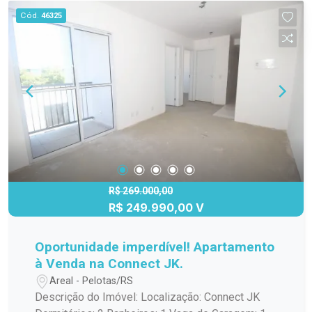
confraternização com amigos e familiares.
Cód.
46325
Banheiro: Equipado com todos os acessórios
necessários para seu conforto. Vaga de garagem
privativa: Segurança e comodidade para seu
veículo. O Condomínio Connect JK oferece ainda
uma infraestrutura completa com áreas de lazer,
segurança 24 horas e localização privilegiada.
Não perca a oportunidade de morar em um local
que combina qualidade de vida e praticidade.
Entre em contato para mais informações e
agende uma visita!
R$ 269.000,00
R$ 249.990,00 V
Oportunidade imperdível! Apartamento
à Venda na Connect JK.
Areal - Pelotas/RS
Descrição do Imóvel: Localização: Connect JK