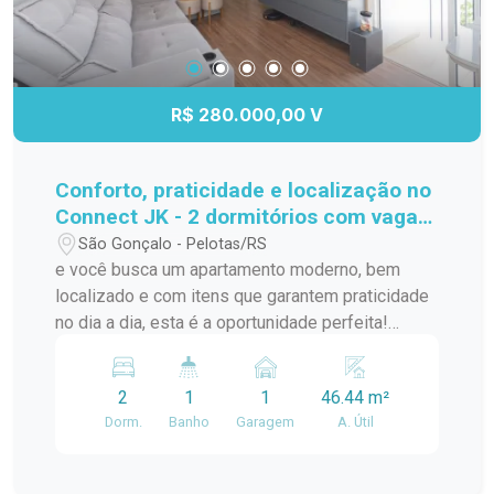
R$ 280.000,00 V
Conforto, praticidade e localização no
Connect JK - 2 dormitórios com vaga
privativa!
São Gonçalo - Pelotas/RS
e você busca um apartamento moderno, bem
localizado e com itens que garantem praticidade
no dia a dia, esta é a oportunidade perfeita!
Localizado no segundo andar do Condomínio
Connect JK, na Av. JK de Oliveira, este imóvel
2
1
1
46.44 m²
oferece tudo que você precisa para morar bem e
Dorm.
Banho
Garagem
A. Útil
com comodidade. A poucos metros do Carrefour,
Village Center, McDonalds e com fácil acesso à
Av. Bento Gonçalves, você estará cercado por