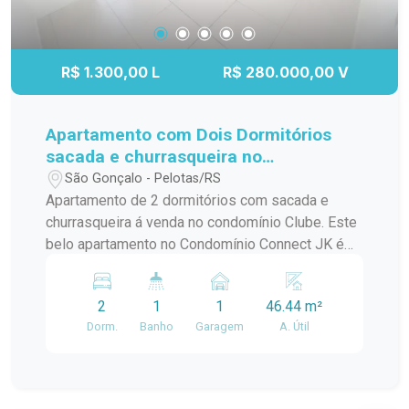
R$ 1.300,00 L
R$ 280.000,00 V
Apartamento com Dois Dormitórios
sacada e churrasqueira no
Condomínio Connect JK em Pelotas!
São Gonçalo - Pelotas/RS
Apartamento de 2 dormitórios com sacada e
churrasqueira á venda no condomínio Clube. Este
belo apartamento no Condomínio Connect JK é
ideal para quem busca conforto e praticidade em
Pelotas. A unidade possui as seguintes
2
1
1
46.44 m²
características: Dois dormitórios: Quartos
Dorm.
Banho
Garagem
A. Útil
espaçosos e bem iluminados. Sala e cozinha
conjugada: Ambiente integrado, proporcionando
um espaço funcional e moderno. Sacada com
churrasqueira: Perfeita para momentos de lazer e