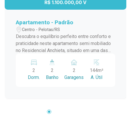
R$ 1.100.000,00 V
Apartamento - Padrão
Centro - Pelotas/RS
Descubra o equilíbrio perfeito entre conforto e
praticidade neste apartamento semi mobiliado
no Residencial Anchieta, situado em uma das
localizações mais privilegiadas de Pelotas,
próximo à Av. Dom Joaquim. Ideal para quem
2
2
2
144m²
busca um lar moderno e funcional com
Dorm.
Banho
Garagens
A. Útil
acabamentos de alto padrão. Descrição do
imóvel: Dois dormitórios: Um deles conta com
roupeiro planejado e ar-condicionado,
oferecendo conforto e organização. Sala ampla:
Inclui lareira para os dias mais frios e ar-
condicionado para o máximo de conforto.
Cozinha planejada: Totalmente equipada com
geladeira, cooktop, forno elétrico, micro-ondas,