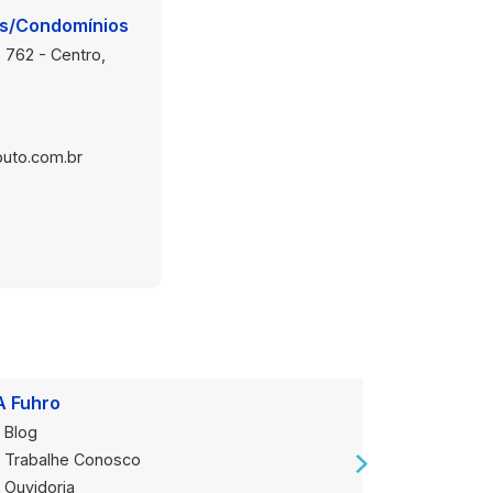
is/Condomínios
 762 - Centro,
uto.com.br
A Fuhro
Onde Est
Blog
Loja Alug
Trabalhe Conosco
Loja de V
Ouvidoria