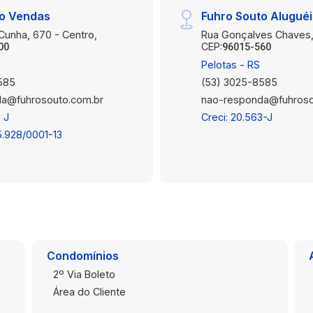
to Vendas
Fuhro Souto Alugué
 Cunha, 670 - Centro,
Rua Gonçalves Chaves,
CEP:
00
96015-560
Pelotas - RS
585
(53) 3025-8585
a@fuhrosouto.com.br
nao-responda@fuhroso
 J
Creci: 20.563-J
5.928/0001-13
Condomínios
2º Via Boleto
Área do Cliente