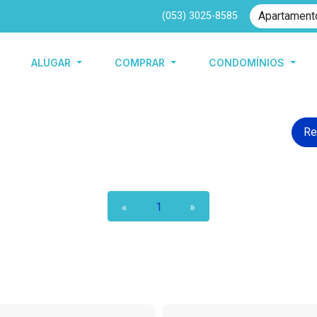
(053) 3025-8585
ALUGAR
COMPRAR
CONDOMÍNIOS
Re
«
1
»