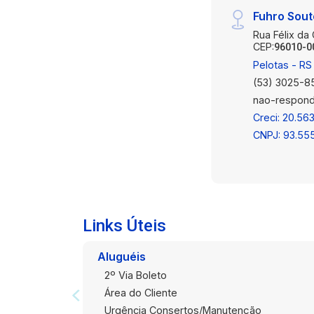
Fuhro Sou
Rua Félix da
CEP:
96010-0
Pelotas - RS
(53) 3025-8
nao-respond
Creci: 20.563
CNPJ: 93.55
Links Úteis
Aluguéis
2º Via Boleto
Área do Cliente
Urgência Consertos/Manutenção