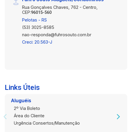
Rua Gonçalves Chaves, 762 - Centro,
CEP:
96015-560
Pelotas - RS
(53) 3025-8585
nao-responda@fuhrosouto.com.br
Creci: 20.563-J
Links Úteis
Aluguéis
2º Via Boleto
Área do Cliente
Urgência Consertos/Manutenção