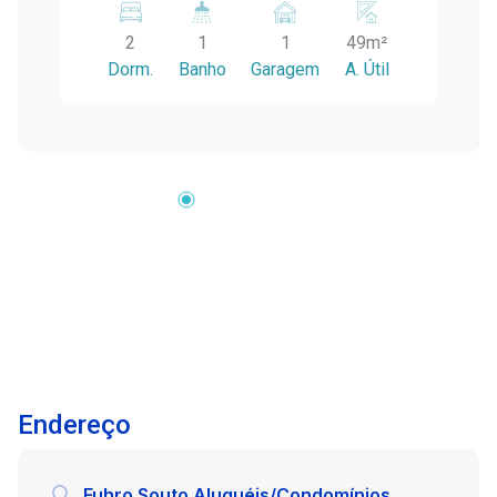
coberta Possibilidade de venda mobiliado
2
1
1
49m²
(pronto para entrar e morar!) O apartamento
Dorm.
Banho
Garagem
A. Útil
oferece ambientes bem iluminados e ideais
para o dia a dia, sendo perfeito tanto para
moradia quanto para investimento. Localização
prática, com fácil acesso a comércios e
serviços essenciais. Uma ótima opção para
quem busca conforto e custo-benefício! Entre
em contato para mais informações e agende
uma visita.
Endereço
Fuhro Souto Aluguéis/Condomínios