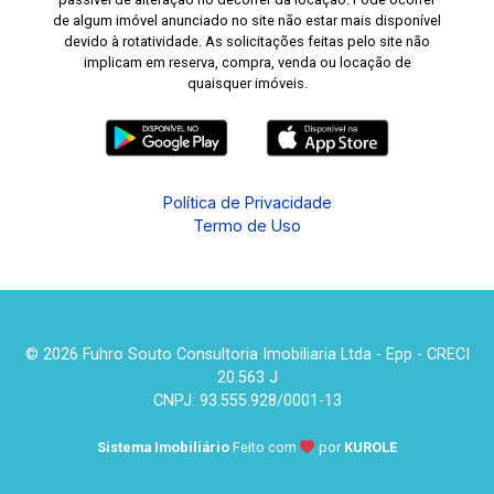
de algum imóvel anunciado no site não estar mais disponível
devido à rotatividade. As solicitações feitas pelo site não
implicam em reserva, compra, venda ou locação de
quaisquer imóveis.
Política de Privacidade
Termo de Uso
© 2026 Fuhro Souto Consultoria Imobiliaria Ltda - Epp - CRECI
20.563 J
CNPJ: 93.555.928/0001-13
Sistema Imobiliário
Feito com
por
KUROLE