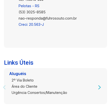
Pelotas - RS
(53) 3025-8585
nao-responda@fuhrosouto.com.br
Creci: 20.563-J
Links Úteis
Aluguéis
2º Via Boleto
Área do Cliente
Urgência Consertos/Manutenção