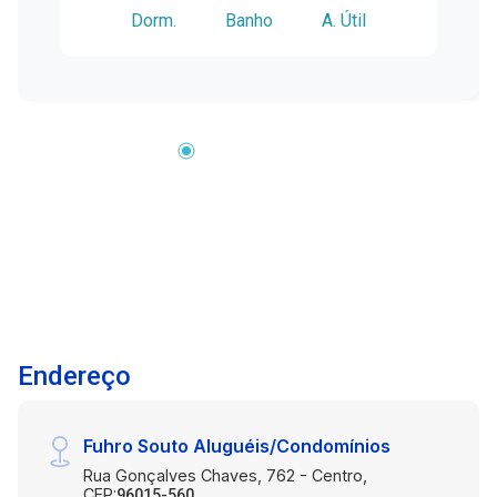
Dorm.
Banho
A. Útil
dormitórios amplos, bem iluminados e
ventilados, oferecendo conforto e tranquilidade
para descanso, com espaço para armários e boa
circulação. Sala de estar aconchegante e
funcional, com layout moderno, ideal para
momentos de descanso e convivência. Cozinha
prática e bem distribuída oferecendo ótimo
espaço para organização e preparo das
refeições. Área de serviço integrada com a
cozinha, arejada e funcional, facilitando a rotina
doméstica. Localização: Localizado no Village
Center IV, em uma região com fácil acesso à Av.
Bento Gonçalves, próximo ao Carrefour, Estádio
Endereço
Bento Freitas e a uma ampla variedade de
comércios e serviços, como farmácias,
padarias, restaurantes e lojas em geral. Um
Fuhro Souto Aluguéis/Condomínios
imóvel completo, bem localizado e pronto para
Rua Gonçalves Chaves, 762 - Centro,
morar. Agende sua visita e venha conhecer.
CEP:
96015-560