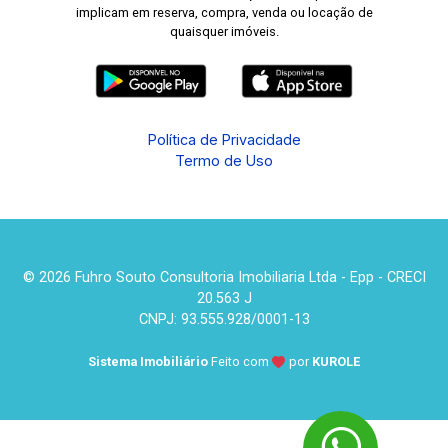
implicam em reserva, compra, venda ou locação de
quaisquer imóveis.
Política de Privacidade
Termo de Uso
© 2026 Fuhro Souto Consultoria Imobiliaria Ltda - Epp - CRECI
20.563 J
CNPJ: 93.555.928/0001-13
Sistema Imobiliário
Feito com
por
KUROLE