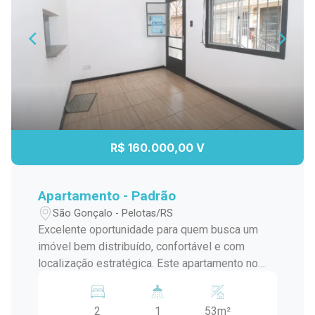
R$ 160.000,00 V
Apartamento - Padrão
São Gonçalo - Pelotas/RS
Excelente oportunidade para quem busca um
imóvel bem distribuído, confortável e com
localização estratégica. Este apartamento no
Village Center IV é ideal para quem valoriza
praticidade no dia a dia sem abrir mão de
2
1
53m²
conforto. Características do imóvel: 2