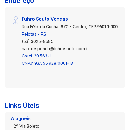
Endereço
inteligentemente aproveitado, com sala e
cozinha em piso frio, criando um ambiente
aberto e acolhedor que maximiza o uso do
Fuhro Souto Vendas
espaço. Ideal para socializar enquanto prepara
Rua Félix da Cunha, 670 - Centro, CEP:
96010-000
suas refeições. Vantagens de Escolher Este
Pelotas - RS
Apartamento: - Economia e Praticidade: Este
(53) 3025-8585
apartamento é uma excelente escolha para
nao-responda@fuhrosouto.com.br
quem busca reduzir custos sem comprometer a
Creci: 20.563 J
qualidade de vida. - Localização Conveniente:
CNPJ: 93.555.928/0001-13
Situado em uma área de fácil acesso e próxima
a diversas comodidades urbanas, como lojas,
mercados e serviços locais. - Pronto para
Morar: Com acabamentos de qualidade e uma
manutenção impecável, este apartamento está
pronto para recebê-lo sem preocupações
Links Úteis
adicionais. Ideal para solteiros, casais ou
pequenas famílias, este apartamento é a
Aluguéis
escolha certa para quem busca um lar agradável
2º Via Boleto
e funcional. Não perca a chance de investir em