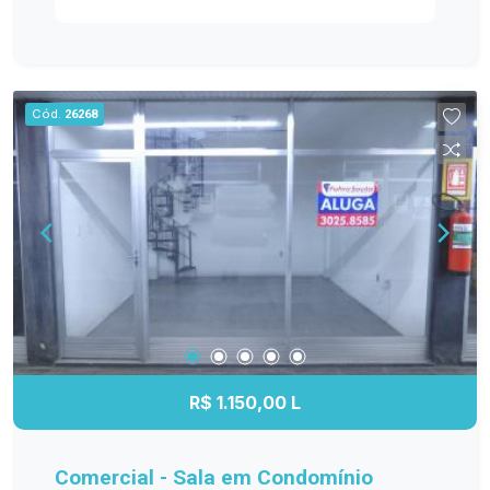
acabamentos de qualidade. O espaço é amplo e
bem iluminado, permitindo uma ótima circulação
de ar e uma vista privilegiada da cidade. Não
perca essa oportunidade de alugar uma sala
Cód.
26268
comercial em um dos melhores condomínios do
bairro Centro em Pelotas. Entre em contato
conosco agora mesmo e agende uma visita!
R$ 1.150,00 L
Comercial - Sala em Condomínio