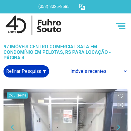
(053) 3025-8585
97 IMÓVEIS CENTRO COMERCIAL SALA EM
CONDOMÍNIO EM PELOTAS, RS PARA LOCAÇÃO -
PÁGINA 4
Refinar Pesquisa
Cód.
26448