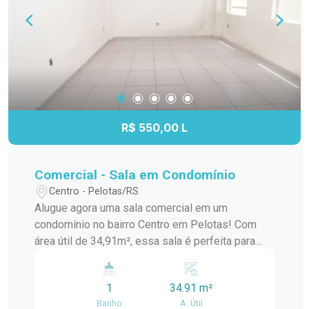
agende uma visita!
R$ 550,00 L
Comercial - Sala em Condomínio
Centro - Pelotas/RS
Alugue agora uma sala comercial em um
condomínio no bairro Centro em Pelotas! Com
área útil de 34,91m², essa sala é perfeita para
quem busca um espaço confortável e funcional
para o seu negócio. Além disso, a localização é
1
34.91 m²
privilegiada, próxima a bancos, restaurantes, lojas
Banho
A. Útil
e outros serviços essenciais. A sala possui