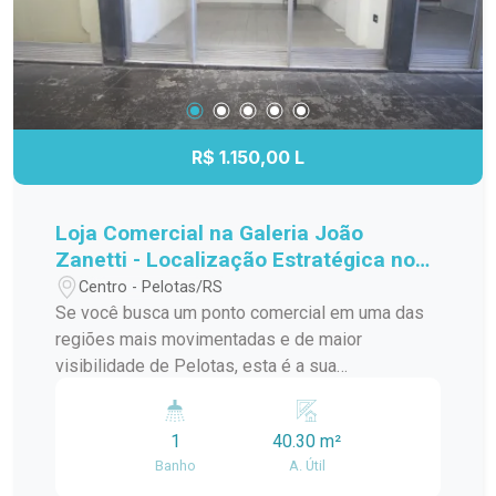
R$ 1.150,00 L
Loja Comercial na Galeria João
Zanetti - Localização Estratégica no
Centro de Pelotas
Centro - Pelotas/RS
Se você busca um ponto comercial em uma das
regiões mais movimentadas e de maior
visibilidade de Pelotas, esta é a sua
oportunidade. Localizada na Galeria João Zanetti,
na Av. Bento Gonçalves, esta loja oferece o
1
40.30 m²
espaço ideal para impulsionar o seu negócio.
Banho
A. Útil
Destaques do Imóvel: Loja térrea com excelente