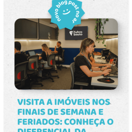
funcional e versátil, ideal para diferentes
segmentos profissionais. Conta com uma sala
principal, dois banheiros e uma sacada, que
proporciona melhor ventilação e iluminação
natural ao ambiente. Ambientes: 1 sala e 2
banheiros. Distribuição: O espaço possui um
ambiente principal com layout versátil, permitindo
diferentes configurações conforme a
necessidade da atividade comercial.
Funcionalidades: Sacada, elevador, portaria com
controle de acesso para moradores e visitantes
e interfone. Diferenciais: A sacada proporciona
mais conforto ao ambiente de trabalho. A
localização em frente ao prédio da Justiça
Federal e a apenas uma quadra do Michigan
oferece praticidade e fácil acesso. O Condomínio
São Gonçalo conta com portaria, controle de
acesso, elevador e interfone, agregando
segurança e comodidade para o dia a dia. Agende