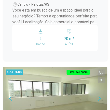
Centro - Pelotas/RS
Você está em busca de um espaço ideal para o
seu negócio? Temos a oportunidade perfeita para
você! Localização: Sala comercial disponível para
locação no coração do Centro de Pelotas/RS,
proporcionando fácil acesso a diversas
2
70 m²
facilidades e uma excelente visibilidade para seu
Banho
A. Útil
empreendimento. Diferenciais: - Sala ampla e
bem iluminada, ideal para escritórios,
consultórios ou lojas. - Ambiente moderno e
funcional, pronto para receber sua empresa. -
Localização estratégica, próximo a bancos,
Cód.
26400
Lista de Espera
comércio, serviços e transporte público.
Condomínio: - Segurança e comodidade com
sistema de monitoramento. - Espaços comuns
bem cuidados e acessíveis. Não perca a chance
de estabelecer seu negócio em um local
privilegiado! Agende uma visita e venha conhecer