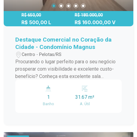
R$ 650,00
R$ 180.000,00
R$ 500,00 L
R$ 160.000,00 V
Destaque Comercial no Coração da
Cidade - Condomínio Magnus
Centro - Pelotas/RS
Procurando o lugar perfeito para o seu negócio
prosperar com visibilidade e excelente custo-
benefício? Conheça esta excelente sala
comercial, estrategicamente localizada na região
mais central e movimentada da cidade!
1
31.67 m²
Destaques do Imóvel: Posição de Frente:
Banho
A. Útil
Excelente visibilidade e iluminação natural, com
janelas voltadas diretamente para a rua. Segundo
Andar: O equilíbrio perfeito entre acessibilidade
para seus clientes e a privacidade necessária
para o seu trabalho. Ambiente com Divisória: