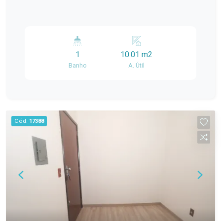
1
10.01 m2
Banho
A. Útil
Cód.
17388