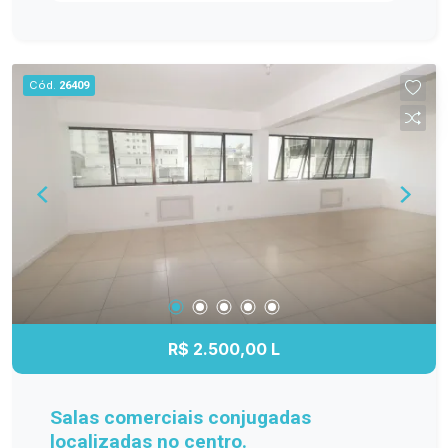
vitrine, proporcionando alta visibilidade para o
seu negócio Mezanino bem distribuído, perfeito
para estoque, escritório ou expansão do
atendimento Banheiro privativo, garantindo mais
Cód.
26409
comodidade para clientes e colaboradores
Ambiente com ótimo fluxo de pedestres e
veículos diariamente Localização Privilegiada: Na
Av. Bento Gonçalves, em frente à Praça Dom
Antônio Zattera e ao Estádio Boca do Lobo
Região de grande circulação, com fácil acesso e
visibilidade Próxima a diversos comércios,
bancos, restaurantes e serviços essenciais O
espaço ideal para quem busca abrir ou expandir
seu negócio em um dos pontos mais
estratégicos da cidade. Não perca essa
R$ 2.500,00 L
oportunidade. Agende uma visita e conheça de
perto!
Salas comerciais conjugadas
localizadas no centro.