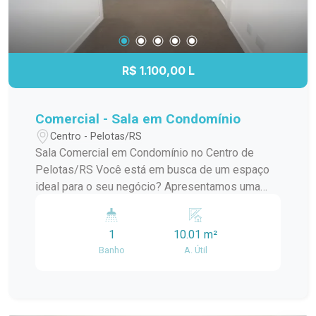
R$ 1.100,00 L
Comercial - Sala em Condomínio
Centro - Pelotas/RS
Sala Comercial em Condomínio no Centro de
Pelotas/RS Você está em busca de um espaço
ideal para o seu negócio? Apresentamos uma
excelente oportunidade de locação de uma sala
comercial em um condomínio bem localizado no
1
10.01 m²
bairro Centro de Pelotas. Localização: Situado no
Banho
A. Útil
coração de Pelotas, o imóvel oferece fácil
acesso a importantes vias da cidade, com uma
variedade de comércios, serviços e opções de
transporte nas proximidades. A localização