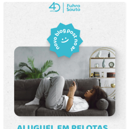
próximo a bancos, restaurantes, lojas e outros
serviços essenciais para o seu dia a dia. Com
fácil acesso às principais vias da cidade, você
pode chegar rapidamente a qualquer lugar. Não
perca essa oportunidade de alugar uma sala
comercial em um condomínio seguro e bem
localizado. Entre em contato conosco e agende
uma visita!