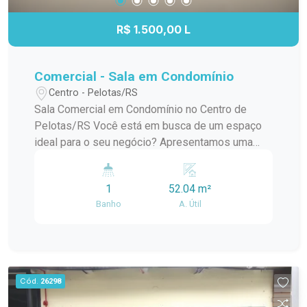
R$ 1.500,00 L
Comercial - Sala em Condomínio
Centro - Pelotas/RS
Sala Comercial em Condomínio no Centro de
Pelotas/RS Você está em busca de um espaço
ideal para o seu negócio? Apresentamos uma
excelente oportunidade de locação de uma sala
comercial localizada no coração do Centro de
1
52.04 m²
Pelotas. Com uma área útil de 52,04m², este
Banho
A. Útil
ambiente é perfeito para profissionais que
desejam um local estratégico e de fácil acesso.
Vantagens: - Localização Privilegiada: Situada em
uma região central, a sala oferece fácil acesso a
diversas comodidades, como restaurantes,
Cód.
26298
bancos e transporte público. - Estrutura do
Condomínio: O condomínio conta com segurança