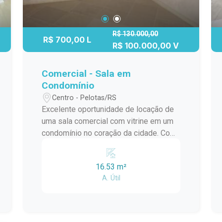
R$ 130.000,00
R$ 700,00 L
R$ 100.000,00 V
Comercial - Sala em
Condomínio
Centro - Pelotas/RS
Excelente oportunidade de locação de
uma sala comercial com vitrine em um
condomínio no coração da cidade. Com
localização privilegiada, a sala está
situada em um ponto estratégico para o
16.53 m²
seu negócio, com grande fluxo de
A. Útil
pessoas e facilidade de acesso. A sala
conta com uma ampla vitrine que
permite uma ótima exposição dos seus
produtos ou serviços, além de possuir