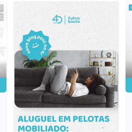
espaço interno ideal para um ambiente
de trabalho agradável e funcional. O
condomínio oferece segurança e
comodidade para os seus clientes. Não
perca a oportunidade de estabelecer o
seu negócio em uma das melhores
localizações da cidade. Agende agora
mesmo uma visita!