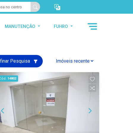
MANUTENÇÃO
FUHRO
finar Pesquisa
Cód.
14802