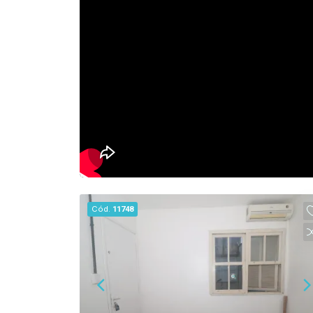
Cód.
11748