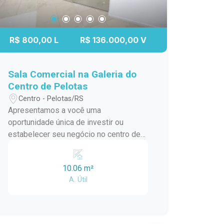
R$ 800,00 L
R$ 136.000,00 V
Sala Comercial na Galeria do
Centro de Pelotas
Centro - Pelotas/RS
Apresentamos a você uma
oportunidade única de investir ou
estabelecer seu negócio no centro de
Pelotas. Esta sala comercial está
localizada em uma galeria
10.06 m²
movimentada, oferecendo visibilidade,
A. Útil
conveniência e acesso a um fluxo
constante de pessoas. - Espaço
comercial bem-iluminado e funcional. -
Layout versátil para se adequar às suas