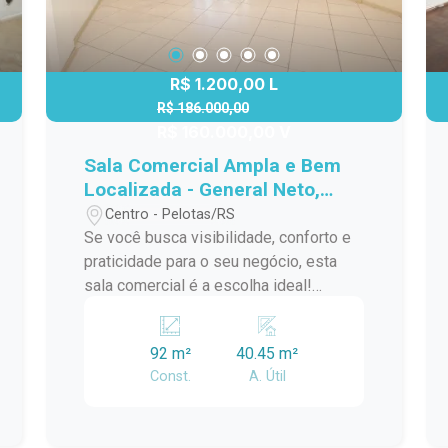
R$ 1.200,00 L
R$ 186.000,00
R$ 160.000,00 V
Sala Comercial Ampla e Bem
Localizada - General Neto,
Centro de Pelotas
Centro - Pelotas/RS
Se você busca visibilidade, conforto e
praticidade para o seu negócio, esta
sala comercial é a escolha ideal!
Localizada na General Neto, em frente
ao Curso Preparatório Michigan e
92 m²
40.45 m²
Kibeleza, e próxima à Rua Quinze de
Const.
A. Útil
Novembro, garante fácil acesso e
grande fluxo de pessoas.
Características da Sala: Sala ampla e