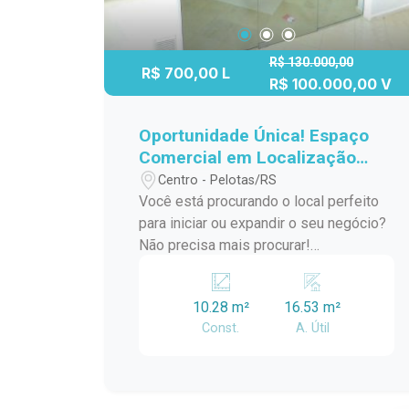
R$ 130.000,00
R$ 700,00 L
R$ 100.000,00 V
Oportunidade Única! Espaço
Comercial em Localização
Estratégica no Centro da
Centro - Pelotas/RS
Cidade!
Você está procurando o local perfeito
para iniciar ou expandir o seu negócio?
Não precisa mais procurar!
Apresentamos uma oportunidade
imperdível: uma loja disponível para
10.28 m²
16.53 m²
locação em uma galeria no coração do
Const.
A. Útil
centro da cidade. Espaço interno bem
iluminado naturalmente, criando um
ambiente acolhedor e convidativo para
seus clientes; Localização estratégica