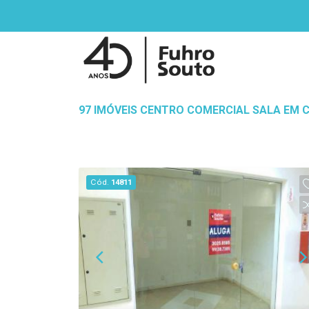
97 IMÓVEIS CENTRO COMERCIAL SALA EM C
Cód.
14811