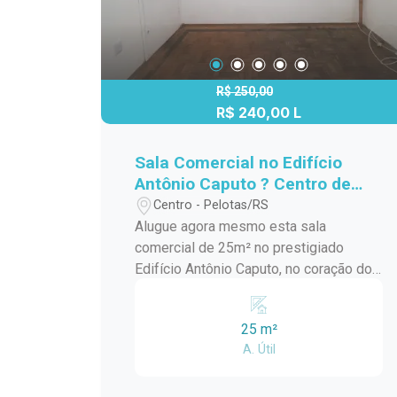
R$ 250,00
R$ 240,00 L
Sala Comercial no Edifício
Antônio Caputo ? Centro de
Pelotas!
Centro - Pelotas/RS
Alugue agora mesmo esta sala
comercial de 25m² no prestigiado
Edifício Antônio Caputo, no coração do
Centro de Pelotas. Ideal para
profissionais que buscam um ambiente
25 m²
confortável e funcional, perfeito para o
A. Útil
seu negócio prosperar. Destaques do
Imóvel: - Espaço Ideal para Negócios:
Com área útil de 25m², proporciona