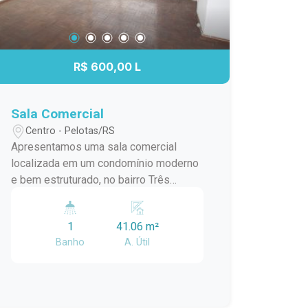
R$ 600,00 L
Sala Comercial
Centro - Pelotas/RS
Apresentamos uma sala comercial
localizada em um condomínio moderno
e bem estruturado, no bairro Três
Vendas. Essa sala oferece um espaço
amplo e versátil, ideal para atender às
1
41.06 m²
necessidades do seu empreendimento.
Banho
A. Útil
Além disso, a sala conta com um
banheiro privativo, garantindo
comodidade e praticidade para você e
seus clientes. O ambiente é bem