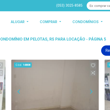
(053) 3025-8585
ALUGAR
COMPRAR
CONDOMÍNIOS
ONDOMÍNIO EM PELOTAS, RS PARA LOCAÇÃO - PÁGINA 5
Re
Cód.
14808