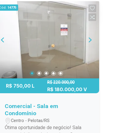
necessidades. - Localização
Cód.
14775
estratégica dentro da galeria,
proporcionando visibilidade. - Perfeito
para escritórios, consultórios, estúdios
e diversos tipos de comércio. A galeria
está situada no centro de Pelotas,
cercada por lojas, restaurantes,
escritórios e comércio diversificado.
Isso significa que sua sala comercial
estará no epicentro da movimentação
da cidade. Com uma localização central,
você oferece aos seus clientes e
R$ 220.000,00
R$ 750,00 L
colaboradores acesso rápido a
R$ 180.000,00 V
transportes públicos, estacionamentos
e principais vias da cidade. -
Comercial - Sala em
Localização estratégica para atrair
Condomínio
clientes e visibilidade. - Espaço que
Centro - Pelotas/RS
pode ser personalizado de acordo com
Ótima oportunidade de negócio! Sala
suas necessidades. - Ideal para quem