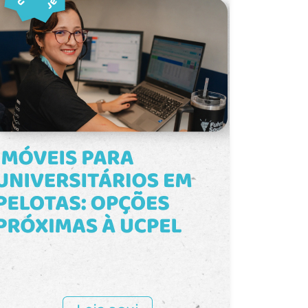
estratégica, conforme as necessidades
do seu negócio. Com localização
estratégica em uma área movimentada
e próxima a importantes serviços, esta
sala comercial é a oportunidade
perfeita para quem deseja estabelecer
ou expandir seu negócio. Agende sua
visita e confira o potencial deste
espaço!