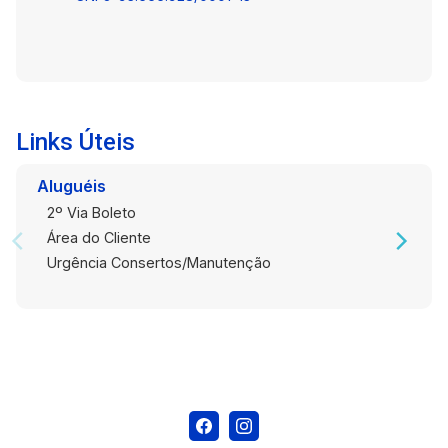
diferentes atividades. Região com forte
movimento diário de pedestres e veículos.
Endereço estratégico para facilitar o acesso de
clientes e colaboradores. Agende uma visita e
conheça pessoalmente esta sala comercial. Um
espaço bem localizado e funcional pode ser o
Links Úteis
endereço ideal para o próximo passo do seu
negócio.
Aluguéis
2º Via Boleto
Área do Cliente
Urgência Consertos/Manutenção