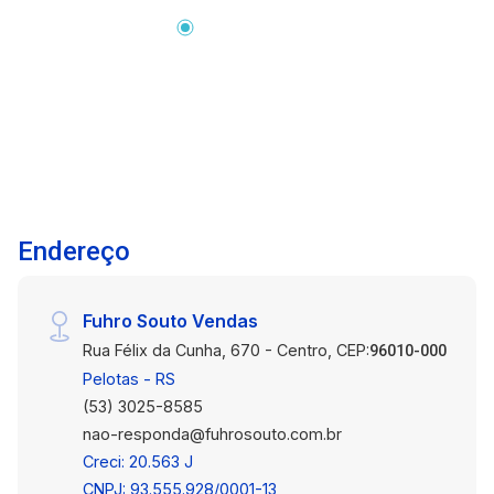
região é conhecida pelo intenso fluxo de
pessoas e veículos, oferecendo conveniência e
facilidade de acesso no dia a dia. Descrição do
imóvel: Com um ambiente versátil e de fácil
adaptação, a sala comercial oferece
flexibilidade para diferentes tipos de atividades,
permitindo que o espaço seja organizado de
acordo com as necessidades do seu negócio.
Ambientes: sala comercial e banheiro.
Endereço
Distribuição: espaço funcional, com layout que
facilita a organização do atendimento, área
administrativa ou exposição de produtos.
Fuhro Souto Vendas
Funcionalidades: ideal para clínicas,
Rua Félix da Cunha, 670 - Centro, CEP:
consultórios, escritórios, salões de beleza,
96010-000
barbearias, estúdios, lojas, assistência técnica,
Pelotas - RS
ateliês e diversos outros segmentos
(53) 3025-8585
comerciais. Diferenciais: Excelente visibilidade
nao-responda@fuhrosouto.com.br
para fortalecer a presença do seu negócio.
Creci: 20.563 J
Espaço versátil, com fácil adaptação para
CNPJ: 93.555.928/0001-13