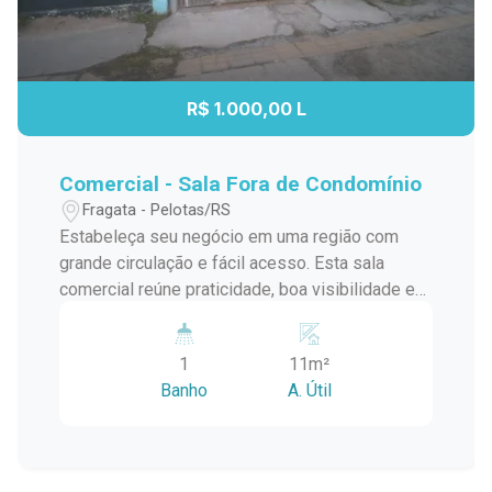
R$ 1.000,00 L
Comercial - Sala Fora de Condomínio
Fragata - Pelotas/RS
Estabeleça seu negócio em uma região com
grande circulação e fácil acesso. Esta sala
comercial reúne praticidade, boa visibilidade e
um endereço estratégico, proporcionando um
ambiente ideal para empresas que desejam
1
11m²
estar próximas de seus clientes e fortalecer
Banho
A. Útil
sua presença comercial. Localização:
Localizada na Avenida Duque de Caxias, a sala
está ao lado da Academia Tribos e próxima ao
Supermercado Nicolini e à Avenida Veículos. A