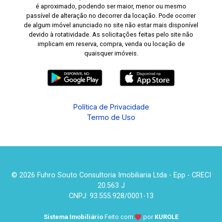
é aproximado, podendo ser maior, menor ou mesmo
passível de alteração no decorrer da locação. Pode ocorrer
de algum imóvel anunciado no site não estar mais disponível
devido à rotatividade. As solicitações feitas pelo site não
implicam em reserva, compra, venda ou locação de
quaisquer imóveis.
Política de Privacidade
Termo de Uso
© 2026 Fuhro Souto Consultoria Imobiliaria Ltda - Epp - CRECI
20.563 J
CNPJ: 93.555.928/0001-13
Sistema Imobiliário
Feito com
por
KUROLE