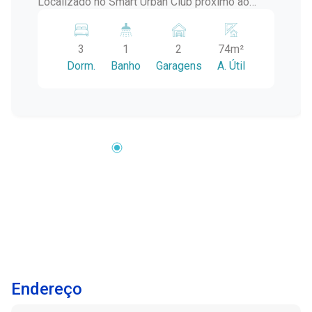
Localizado no Smart Urban Club próximo ao
Macro Atacado krolow e a Av. Jk de Oliveira,
este apartamento oferece um projeto pensado
3
1
2
74m²
para quem valoriza conforto, lazer e qualidade
Dorm.
Banho
Garagens
A. Útil
de vida, aliado a uma vista ampla e
deslumbrante para a piscina e ao pôr do sol.
Descrição do Imóvel: Com ambientes
planejados e excelente posição solar, este
apartamento proporciona bem-estar e
luminosidade natural em todos os cômodos. 3
Dormitórios 1 Suíte: Espaços amplos e
aconchegantes, ideais para o descanso da
família. Banheiros: O banheiro social e o da suíte
contam com box de vidro até o teto e cuba já
instalada, garantindo praticidade e elegância.
Sala e Cozinha em Conceito Aberto: Ambientes
integrados, que valorizam a convivência e
Endereço
proporcionam amplitude e funcionalidade.
Sacada com Churrasqueira: Perfeita para