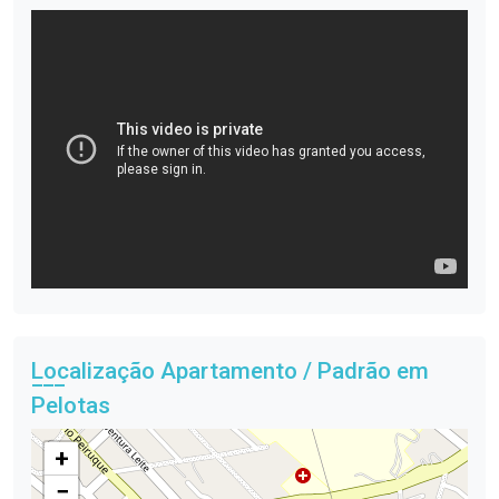
Localização Apartamento / Padrão em
Pelotas
+
−