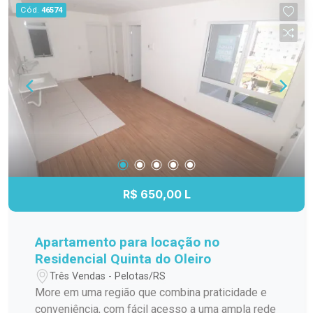
Gold, Havan, Stok Center e demais comércios
Cód.
46574
locais. Fácil acesso a transporte público. Não
perca essa oportunidade de morar bem no
Residencial Quinta do Oleiro!
R$ 650,00 L
Apartamento para locação no
Residencial Quinta do Oleiro
Três Vendas - Pelotas/RS
More em uma região que combina praticidade e
conveniência, com fácil acesso a uma ampla rede