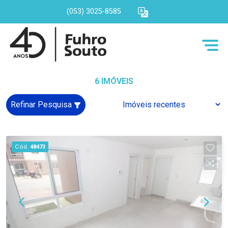
(053) 3025-8585
6 IMÓVEIS
Refinar Pesquisa
Cód.
48473