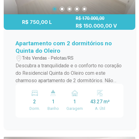
R$ 170.000,00
R$ 750,00 L
R$ 150.000,00 V
Apartamento com 2 dormitórios no
Quinta do Oleiro
Três Vendas - Pelotas/RS
Descubra a tranquilidade e o conforto no coração
do Residencial Quinta do Oleiro com este
charmoso apartamento de 2 dormitórios. Não
perca a oportunidade de viver em um ambiente
seguro e familiar, onde cada detalhe foi pensado
2
1
1
43.27 m²
para proporcionar qualidade de vida. Descrição
Dorm.
Banho
Garagem
A. Útil
do Imóvel - 2 Dormitórios - Sala - Cozinha - Área
de serviço integrada - Banheiro - Vaga de
estacionamento Localização Próximo ao Macro
Atacado Krolow, Pra Casa Lorenzet, Academia