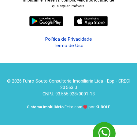
implicam em reserva, compra, venda ou locação de
quaisquer imóveis.
Política de Privacidade
Termo de Uso
© 2026 Fuhro Souto Consultoria Imobiliaria Ltda - Epp - CRECI
20.563 J
CNPJ: 93.555.928/0001-13
Sistema Imobiliário
Feito com
por
KUROLE