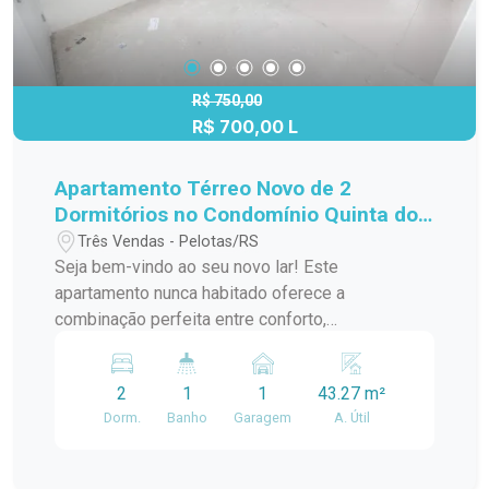
R$ 750,00
R$ 700,00 L
Apartamento Térreo Novo de 2
Dormitórios no Condomínio Quinta do
Oleiro - Conforto, Estrutura e
Três Vendas - Pelotas/RS
Localização Estratégica
Seja bem-vindo ao seu novo lar! Este
apartamento nunca habitado oferece a
combinação perfeita entre conforto,
funcionalidade e excelente localização. Situado
na Av. Ildefonso Simões Lopes, no Condomínio
2
1
1
43.27 m²
Quinta do Oleiro, o imóvel está próximo ao
Dorm.
Banho
Garagem
A. Útil
Campus CAVG, Bairro Liberdade, SEST SENAT e
diversos outros serviços e comércios
essenciais. Ideal para quem busca morar em uma