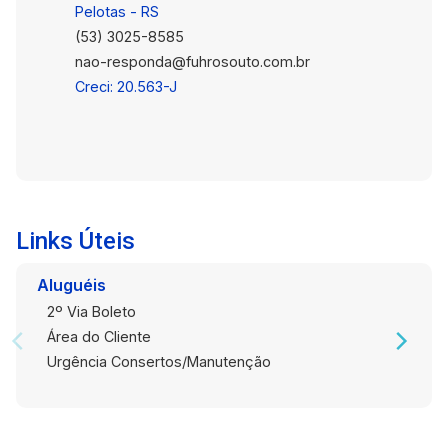
Pelotas - RS
família! Agende já sua visita e não deixe essa
(53) 3025-8585
chance escapar!
nao-responda@fuhrosouto.com.br
Creci: 20.563-J
Links Úteis
Aluguéis
2º Via Boleto
Área do Cliente
Urgência Consertos/Manutenção