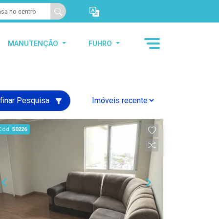
MANUTENÇÃO
FUHRO
finar Pesquisa
Cód.
50226