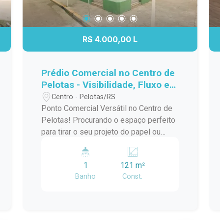
R$ 4.000,00 L
Prédio Comercial no Centro de
Pelotas - Visibilidade, Fluxo e
Potencial para o Seu Negócio
Centro - Pelotas/RS
Ponto Comercial Versátil no Centro de
Pelotas! Procurando o espaço perfeito
para tirar o seu projeto do papel ou
expandir o seu negócio? Este imóvel
de esquina, com localização
1
121 m²
estratégica no Centro de Pelotas,
Banho
Const.
oferece a visibilidade e o fluxo de
pessoas que o seu empreendimento
precisa para decolar. Destaques do
Imóvel: Design Funcional: O espaço