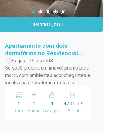
R$ 1.100,00 L
Apartamento com dois
dormitórios no Residencial
Milano -Conforto, Praticidade e
Fragata - Pelotas/RS
Excelente Localização no
Se você procura um imóvel pronto para
Fragata
morar, com ambientes aconchegantes e
localização estratégica, esta é a
oportunidade ideal. Localizado no
Residencial Milano, este apartamento
2
1
1
47.49 m²
reúne conforto, funcionalidade e fácil
Dorm.
Banho
Garagem
A. Útil
acesso aos principais pontos da
cidade. A poucos minutos da FAMED,
da Avenida Duque de Caxias,
supermercados, farmácias, escolas,