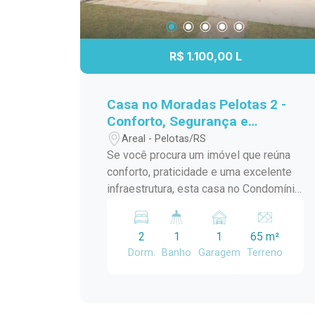
R$ 1.100,00 L
Casa no Moradas Pelotas 2 -
Conforto, Segurança e
Qualidade de Vida
Areal - Pelotas/RS
Se você procura um imóvel que reúna
conforto, praticidade e uma excelente
infraestrutura, esta casa no Condomínio
Moradas Pelotas 2 é a escolha
perfeita. Ideal para quem deseja viver
2
1
1
65 m²
com tranquilidade, segurança e fácil
Dorm.
Banho
Garagem
Terreno
acesso aos principais serviços da
cidade. Características do imóvel 2
dormitórios amplos e bem iluminados,
proporcionando conforto para toda a