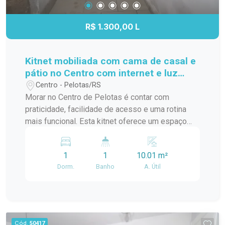
R$ 1.300,00 L
Kitnet mobiliada com cama de casal e
pátio no Centro com internet e luz
inclusas
Centro - Pelotas/RS
Morar no Centro de Pelotas é contar com
praticidade, facilidade de acesso e uma rotina
mais funcional. Esta kitnet oferece um espaço
bem aproveitado, com mobília completa e uma
organização diferenciada dos ambientes, sendo
1
1
10.01 m²
uma excelente opção para quem busca conforto
Dorm.
Banho
A. Útil
e praticidade em uma localização estratégica.
Localização: O imóvel está localizado no Centro
de Pelotas, na Rua Gonçalves Chaves, próximo
ao Supermercado Paraíso, em uma região com
fácil acesso a mercados, farmácias, restaurantes,
Cód.
50417