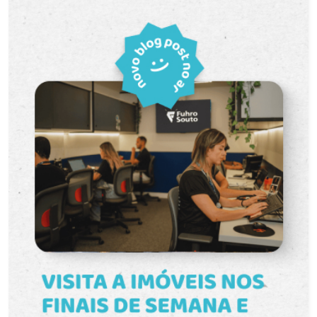
mercados, farmácias, restaurantes, transporte
público e diversos serviços essenciais.
Descrição do imóvel: A kitnet possui ambiente
único com uma organização diferenciada,
aproveitando melhor os espaços e
proporcionando mais privacidade entre os
ambientes. Ambientes: espaço para dormitório,
área de convivência, cozinha e banheiro privativo.
Distribuição: o ambiente único é dividido por
roupeiros, criando uma separação funcional entre
a área de descanso e os demais espaços do
imóvel. Funcionalidades: imóvel mobiliado com
cama, mesa com quatro cadeiras, roupeiro,
multiuso, prateleiras, balcão de pia, cooktop,
geladeira e tanque. Conta ainda com piso frio,
facilitando a limpeza e manutenção dos
ambientes. Diferenciais: Ambiente organizado
com divisão interna por roupeiros. Mobília