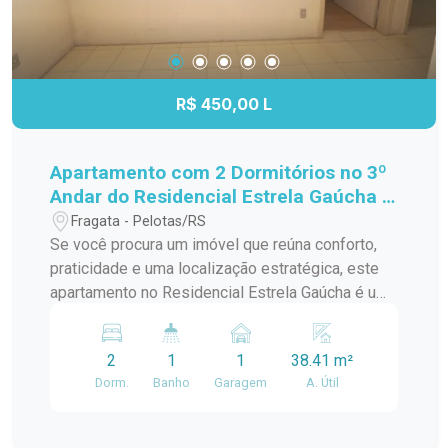
R$ 450,00 L
Apartamento com 2 Dormitórios no 3º
Andar do Residencial Estrela Gaúcha -
Excelente Localização
Fragata - Pelotas/RS
Se você procura um imóvel que reúna conforto,
praticidade e uma localização estratégica, este
apartamento no Residencial Estrela Gaúcha é uma
excelente oportunidade. Com ambientes bem
distribuídos e ótima iluminação natural, é ideal
2
1
1
38.41 m²
para quem deseja viver com comodidade no dia a
Dorm.
Banho
Garagem
A. Útil
dia. Características do imóvel: 2 dormitórios bem
iluminados e arejados; Sala de estar
aconchegante, perfeita para os momentos em