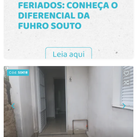
completa, proporcionando praticidade para
mudança imediata. Internet e energia elétrica
inclusas no valor do aluguel. Possui tanque
instalado, agregando funcionalidade ao imóvel.
Localização central próxima ao Supermercado
Paraíso. Ideal para estudantes, trabalhadores ou
casais que buscam um imóvel prático, mobiliado
e com localização estratégica no Centro de
Pelotas. Entre em contato para mais informações
e agende sua visita.
Cód.
50418