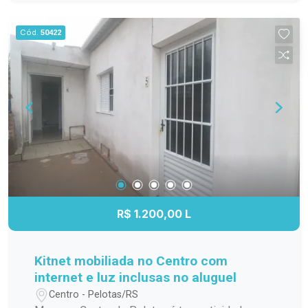
família; Cozinha funcional, com ótimo
aproveitamento do espaço; Banheiro completo;
Cód.
50422
Apartamento localizado no 3º andar,
proporcionando mais privacidade, boa ventilação
e excelente iluminação natural. Localização
Localizado na Avenida Duque de Caxias, o
Residencial Estrela Gaúcha oferece fácil acesso
aos principais pontos da cidade. O imóvel está
próximo a supermercados, escolas, farmácias,
transporte público e diversos comércios e
serviços, trazendo mais praticidade para o dia a
dia. Agende sua visita. Não perca a oportunidade
de conhecer este apartamento. Entre em contato
R$ 1.200,00 L
e agende sua visita para descobrir tudo o que
este imóvel tem a oferecer!
Kitnet mobiliada no Centro com
internet e luz inclusas no aluguel
Centro - Pelotas/RS