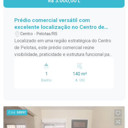
R$ 3.000,00 L
Prédio comercial versátil com
excelente localização no Centro de
Pelotas
Centro - Pelotas/RS
Localizado em uma região estratégica do Centro
de Pelotas, este prédio comercial reúne
visibilidade, praticidade e estrutura funcional para
diferentes tipos de negócio. Com fácil acesso e
excelente fluxo de pessoas, o imóvel oferece um
1
140 m²
espaço versátil, ideal para empresas que buscam
Banho
A. Útil
instalar-se em um ponto consolidado da cidade.
No bairro Centro, a apenas 30 metros da
Beneficência, o imóvel está inserido em uma área
com intensa circulação, cercada por comércios,
serviços e instituições de referência. A
Cód.
50397
localização facilita o acesso de clientes,
fornecedores e colaboradores no dia a dia.