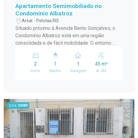
Apartamento Semimobiliado no
Condomínio Albatroz
Areal - Pelotas/RS
Situado próximo à Avenida Bento Gonçalves, o
Condomínio Albatroz está em uma região
consolidada e de fácil mobilidade. O entorno
conta com supermercados, farmácias, padarias,
escolas, restaurantes, linhas de transporte
2
1
1
45 m²
público e diversos estabelecimentos comerciais,
Dorm.
Banho
Garagem
A. Útil
garantindo mais comodidade e praticidade para o
dia a dia. Descrição do imóvel: Com ambientes
bem planejados e excelente aproveitamento dos
espaços, o apartamento alia conforto,
funcionalidade e praticidade. A integração entre
Cód.
50389
sala e cozinha proporciona maior amplitude ao
ambiente social, tornando o imóvel ideal para
receber amigos, reunir a família ou aproveitar os
momentos de descanso. Ambientes: Sala de