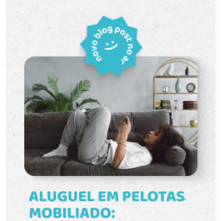
mercados, farmácias, restaurantes, transporte
público e diversos serviços essenciais.
Descrição do imóvel: A kitnet possui ambiente
único com uma organização diferenciada,
aproveitando melhor os espaços e
proporcionando mais privacidade entre os
ambientes. Ambientes: espaço para dormitório,
área de convivência, cozinha e banheiro privativo.
Distribuição: o ambiente único é dividido por
roupeiros, criando uma separação funcional entre
a área de descanso e os demais espaços do
imóvel. Funcionalidades: imóvel mobiliado com
cama, mesa com quatro cadeiras, roupeiro,
multiuso, prateleiras, balcão de pia, cooktop,
geladeira e tanque. Conta ainda com piso frio,
facilitando a limpeza e manutenção dos
ambientes. Diferenciais: Ambiente organizado
com divisão interna por roupeiros. Mobília