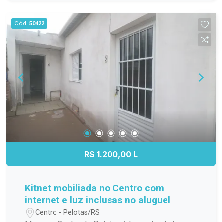
família; Cozinha funcional, com ótimo
aproveitamento do espaço; Banheiro completo;
Cód.
50422
Apartamento localizado no 3º andar,
proporcionando mais privacidade, boa ventilação
e excelente iluminação natural. Localização
Localizado na Avenida Duque de Caxias, o
Residencial Estrela Gaúcha oferece fácil acesso
aos principais pontos da cidade. O imóvel está
próximo a supermercados, escolas, farmácias,
transporte público e diversos comércios e
serviços, trazendo mais praticidade para o dia a
dia. Agende sua visita. Não perca a oportunidade
de conhecer este apartamento. Entre em contato
R$ 1.200,00 L
e agende sua visita para descobrir tudo o que
este imóvel tem a oferecer!
Kitnet mobiliada no Centro com
internet e luz inclusas no aluguel
Centro - Pelotas/RS