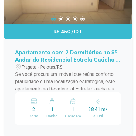
R$ 450,00 L
Apartamento com 2 Dormitórios no 3º
Andar do Residencial Estrela Gaúcha -
Excelente Localização
Fragata - Pelotas/RS
Se você procura um imóvel que reúna conforto,
praticidade e uma localização estratégica, este
apartamento no Residencial Estrela Gaúcha é uma
excelente oportunidade. Com ambientes bem
distribuídos e ótima iluminação natural, é ideal
2
1
1
38.41 m²
para quem deseja viver com comodidade no dia a
Dorm.
Banho
Garagem
A. Útil
dia. Características do imóvel: 2 dormitórios bem
iluminados e arejados; Sala de estar
aconchegante, perfeita para os momentos em