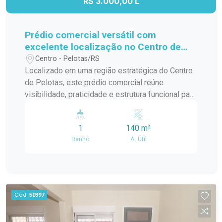
R$ 3.000,00 L
Prédio comercial versátil com
excelente localização no Centro de
Pelotas
Centro - Pelotas/RS
Localizado em uma região estratégica do Centro
de Pelotas, este prédio comercial reúne
visibilidade, praticidade e estrutura funcional para
diferentes tipos de negócio. Com fácil acesso e
excelente fluxo de pessoas, o imóvel oferece um
1
140 m²
espaço versátil, ideal para empresas que buscam
Banho
A. Útil
instalar-se em um ponto consolidado da cidade.
No bairro Centro, a apenas 30 metros da
Beneficência, o imóvel está inserido em uma área
com intensa circulação, cercada por comércios,
serviços e instituições de referência. A
Cód.
50397
localização facilita o acesso de clientes,
fornecedores e colaboradores no dia a dia.