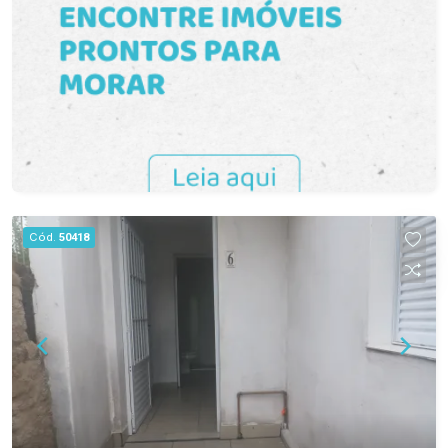
completa, proporcionando praticidade para
mudança imediata. Internet e energia elétrica
inclusas no valor do aluguel. Possui tanque
instalado, agregando funcionalidade ao imóvel.
Localização central próxima ao Supermercado
Paraíso. Ideal para estudantes, trabalhadores ou
casais que buscam um imóvel prático, mobiliado
e com localização estratégica no Centro de
Pelotas. Entre em contato para mais informações
e agende sua visita.
Cód.
50418