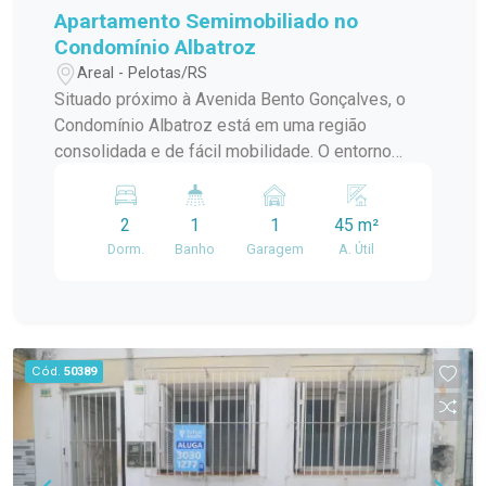
Apartamento Semimobiliado no
Condomínio Albatroz
Areal - Pelotas/RS
Situado próximo à Avenida Bento Gonçalves, o
Condomínio Albatroz está em uma região
consolidada e de fácil mobilidade. O entorno
conta com supermercados, farmácias, padarias,
escolas, restaurantes, linhas de transporte
2
1
1
45 m²
público e diversos estabelecimentos comerciais,
Dorm.
Banho
Garagem
A. Útil
garantindo mais comodidade e praticidade para o
dia a dia. Descrição do imóvel: Com ambientes
bem planejados e excelente aproveitamento dos
espaços, o apartamento alia conforto,
funcionalidade e praticidade. A integração entre
Cód.
50389
sala e cozinha proporciona maior amplitude ao
ambiente social, tornando o imóvel ideal para
receber amigos, reunir a família ou aproveitar os
momentos de descanso. Ambientes: Sala de