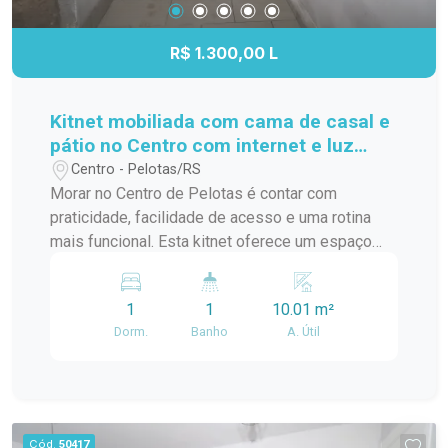
R$ 1.300,00 L
Kitnet mobiliada com cama de casal e
pátio no Centro com internet e luz
inclusas
Centro - Pelotas/RS
Morar no Centro de Pelotas é contar com
praticidade, facilidade de acesso e uma rotina
mais funcional. Esta kitnet oferece um espaço
bem aproveitado, com mobília completa e uma
organização diferenciada dos ambientes, sendo
1
1
10.01 m²
uma excelente opção para quem busca conforto
Dorm.
Banho
A. Útil
e praticidade em uma localização estratégica.
Localização: O imóvel está localizado no Centro
de Pelotas, na Rua Gonçalves Chaves, próximo
ao Supermercado Paraíso, em uma região com
fácil acesso a mercados, farmácias, restaurantes,
Cód.
50417