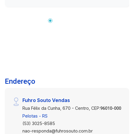
negócios. Estrutura sólida e bem conservada,
pronto para uso imediato. Múltiplas salas
comerciais, oferecendo flexibilidade para
diferentes tipos de negócios. Diversos
tamanhos e configurações de salas para atender
às necessidades variadas. Possibilidade de
personalização de acordo com o tipo de
negócio. Oportunidade de gerar uma renda
passiva com a locação das salas comerciais.
Situado no coração da cidade, próximo a bancos,
restaurantes, lojas e outros estabelecimentos
Endereço
comerciais. Fácil acesso por transporte público
e particular. Não perca esta oportunidade de
adquirir um prédio central com múltiplas salas
Fuhro Souto Vendas
comerciais e fazer parte do movimento
Rua Félix da Cunha, 670 - Centro, CEP:
empresarial da região!
96010-000
Pelotas - RS
(53) 3025-8585
nao-responda@fuhrosouto.com.br