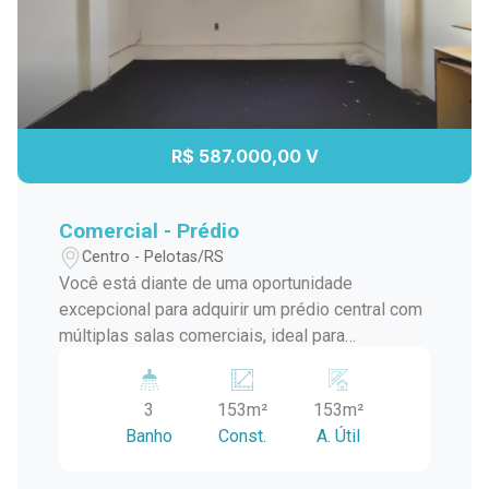
R$ 587.000,00 V
Comercial - Prédio
Centro - Pelotas/RS
Você está diante de uma oportunidade
excepcional para adquirir um prédio central com
múltiplas salas comerciais, ideal para
investidores que buscam uma fonte de renda
estável e estratégica ou empreendedores que
3
153m²
153m²
desejam estabelecer seu negócio em uma
Banho
Const.
A. Útil
localização privilegiada. Localização central em
uma área de grande fluxo de pessoas e