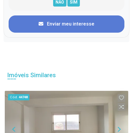
Enviar meu interesse
Imóveis Similares
Cód.
44748