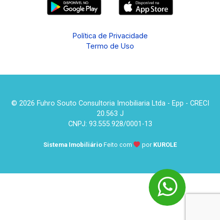
Política de Privacidade
Termo de Uso
© 2026 Fuhro Souto Consultoria Imobiliaria Ltda - Epp - CRECI
20.563 J
CNPJ: 93.555.928/0001-13
Sistema Imobiliário
Feito com
por
KUROLE