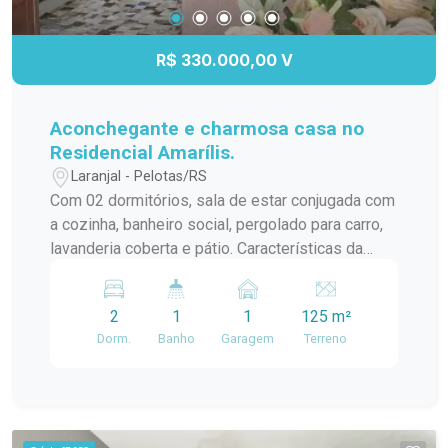
R$ 330.000,00 V
Aconchegante e charmosa casa no
Residencial Amarílis.
Laranjal - Pelotas/RS
Com 02 dormitórios, sala de estar conjugada com
a cozinha, banheiro social, pergolado para carro,
lavanderia coberta e pátio. Características da
Casa: 02 dormitórios Sala de estar conjugada
com a cozinha Banheiro social Pergolado para
2
1
1
125 m²
carro Lavanderia coberta Pátio Destaques: Casa
Dorm.
Banho
Garagem
Terreno
aconchegante e charmosa Ambientes bem
distribuídos e iluminados Pátio espaçoso
Localização privilegiada no Residencial Amarílis
Não perca esta oportunidade única de adquirir
uma casa aconchegante no Residencial Amarílis.