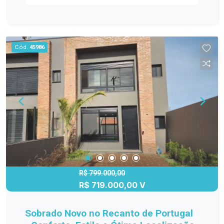
churrasqueira e opção para piscina; aproveite o
momento de construção para escolher os
materiais de acabamento de acordo com seu
gosto. Entre em contato para mais informações!
Cód.
45986
R$ 799.000,00
R$ 719.000,00 V
Sobrado Novo no Recanto de Portugal