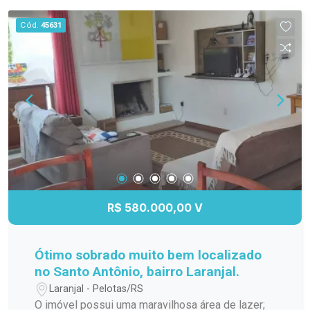
Portugal.
Cód.
45631
R$ 580.000,00 V
Ótimo sobrado muito bem localizado
no Santo Antônio, bairro Laranjal.
Laranjal - Pelotas/RS
O imóvel possui uma maravilhosa área de lazer;