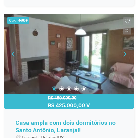
com lareira, ideal para os dias frios. Espaço
gourmet integrado, perfeito para receber amigos
e família. Cozinha americana prática e moderna.
Cód.
46859
Mezanino charmoso com vista para a sala.
Piscina para aproveitar os dias quentes. Amplo
pátio arborizado, proporcionando tranquilidade e
contato com a natureza. Dormitórios e Banheiros:
2 quartos, sendo 1 suíte. 2 banheiros. Ambientes
bem distribuídos e com excelente iluminação
natural. Destaque da Localização: Localizada em
uma área tranquila e de fácil acesso, a casa
oferece o equilíbrio ideal entre privacidade e
comodidade, estando próxima a serviços
essenciais, comércios e vias que facilitam o dia
R$ 480.000,00
R$ 425.000,00 V
a dia. Agende uma visita e descubra todo o
potencial deste imóvel único!
Casa ampla com dois dormitórios no
Santo Antônio, Laranjal!
Laranjal - Pelotas/RS