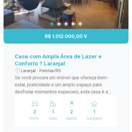
R$ 1.012.000,00 V
Casa com Ampla Área de Lazer e
Conforto ? Laranjal
Laranjal - Pelotas/RS
Se você procura um imóvel que ofereça bem-
estar, praticidade e um amplo espaço para
desfrutar momentos especiais, esta casa é a
escolha ideal. Com ambientes aconchegantes,
excelente iluminação natural e uma área externa
2
1
2
1
perfeita para relaxar, ela proporciona qualidade
Dorm.
Suite
Banho
Garagem
de vida em todos os detalhes. Características do
Imóvel: Terreno de 15m x 40m. Sala espaçosa