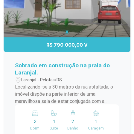
R$ 790.000,00 V
Sobrado em construção na praia do
Laranjal.
Laranjal - Pelotas/RS
Localizando-se à 30 metros da rua asfaltada, o
imóvel dispõe na parte inferior de uma
maravilhosa sala de estar conjugada com a
cozinha e sala de jantar, escritório, banheiro; na
parte superior três dormitórios sendo um suíte
3
1
2
1
com sacada e acesso ao terraço, banheiro social;
Dorm.
Suite
Banho
Garagem
nos fundos uma espaçosa área de lazer com