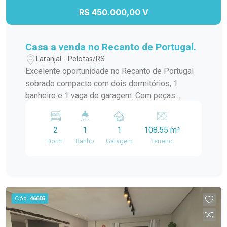
R$ 450.000,00 V
Casa a venda no Recanto de Portugal.
Laranjal - Pelotas/RS
Excelente oportunidade no Recanto de Portugal
sobrado compacto com dois dormitórios, 1
banheiro e 1 vaga de garagem. Com peças
amplas, sala e cozinha conjugada. Fica no imóvel
a cozinha planejada e um ar condicionado. Espaço
2
1
1
108.55 m²
com churrasqueira e área externa. Entre em
Dorm.
Banho
Garagem
Terreno
contato conosco e agende a sua visita!
Cód.
46605