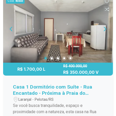
Cód.
45603
Agende já a sua visita!
R$ 400.000,00
R$ 1.700,00 L
R$ 350.000,00 V
Casa 1 Dormitório com Suíte - Rua
Encantado - Próxima à Praia do
Laranjal em Pelotas
Laranjal - Pelotas/RS
Se você busca tranquilidade, espaço e
proximidade com a natureza, esta casa na Rua