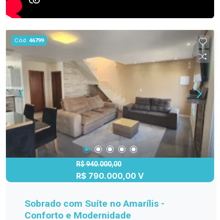
Cód.
46799
R$ 940.000,00
R$ 790.000,00 V
Sobrado com Suíte no Amarílis -
Conforto e Modernidade