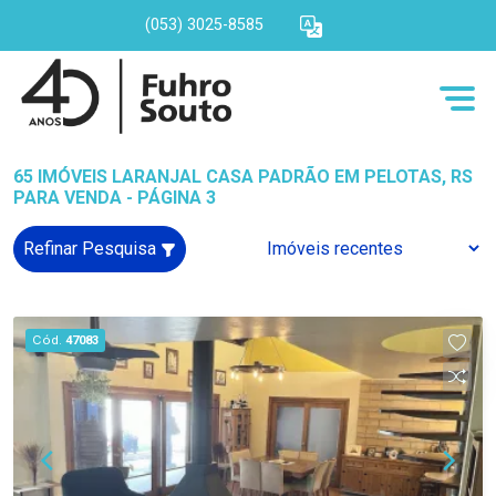
(053) 3025-8585
65 IMÓVEIS LARANJAL CASA PADRÃO EM PELOTAS, RS
PARA VENDA - PÁGINA 3
Refinar Pesquisa
Cód.
47083