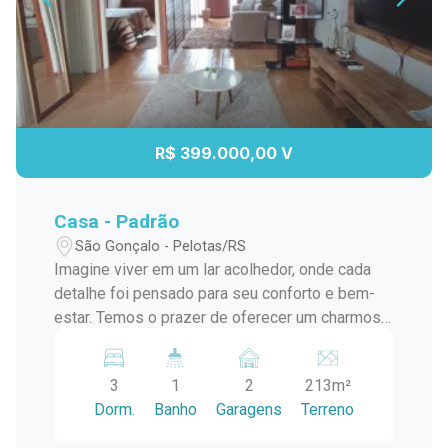
R$ 399.000,00 V
Casa - Padrão
São Gonçalo - Pelotas/RS
Imagine viver em um lar acolhedor, onde cada
detalhe foi pensado para seu conforto e bem-
estar. Temos o prazer de oferecer um charmoso
chalé pré-fabricado na parte da frente, perfeito
para quem busca uma moradia prática e
3
1
2
213m²
elegante. Amplo Terreno: Espaço de sobra para
Dorm.
Banho
Garagens
Terreno
crianças brincarem e para seus projetos de
jardinagem. Espaço Gourmet: Ideal para receber