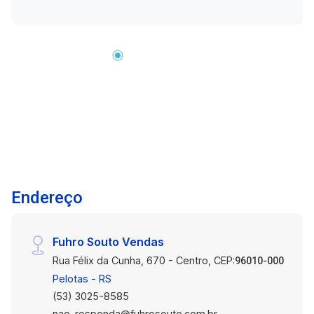
amigos e familiares em momentos especiais.
Ótima Orientação Solar: Ambientes iluminados e
aquecidos naturalmente. Duas Vagas Cobertas:
Proteja seus veículos do sol e da chuva.
Churrasqueira: Aproveite deliciosos churrascos
nos fins de semana. Venha conhecer e se
encantar com cada detalhe desta casa especial.
Entre em contato para mais informações e
agende uma visita. Sua nova vida começa aqui!
Endereço
Fuhro Souto Vendas
Rua Félix da Cunha, 670 - Centro, CEP:
96010-000
Pelotas - RS
(53) 3025-8585
nao-responda@fuhrosouto.com.br