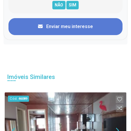
Enviar meu interesse
Imóveis Similares
Cód.
46089