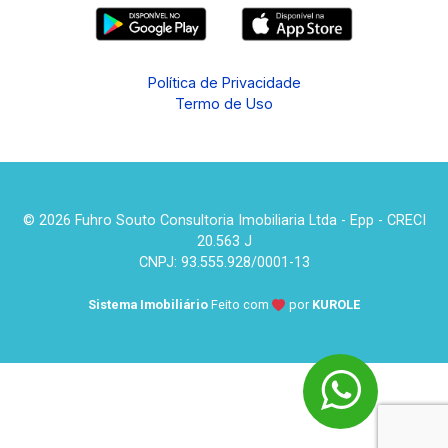
Política de Privacidade
Termo de Uso
© 2026 Fuhro Souto Consultoria Imobiliaria Ltda - Epp - CRECI
20.563 J
CNPJ: 93.555.928/0001-13
Sistema Imobiliário
Feito com
por
KUROLE