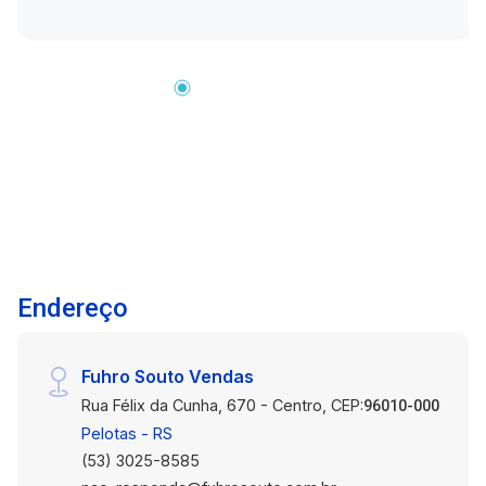
aconchegante. Cozinha funcional (permanece no
imóvel, exceto armário do fogão de indução e
torre). Banheiro social. Área coberta nos fundos
com churrasqueira, perfeita para momentos de
lazer. Pátio amplo, ideal para quem busca
espaço ou possui pets. Energia fotovoltaica,
proporcionando economia na conta de luz. 2
aparelhos de ar-condicionado (sala e quarto de
casal ? modelos antigos, porém em
funcionamento). No quarto de casal
permanecem 2 criados-mudos e uma cômoda.
Endereço
DEMAIS MOBÍLIAS NÃO PERMANECEM NO
IMÓVEL. Importante: A peça dos fundos ao lado
da área externa não está inclusa na locação,
Fuhro Souto Vendas
pois será utilizada como depósito pelo
Rua Félix da Cunha, 670 - Centro, CEP:
proprietário Localização: Situada na Rua Dom
96010-000
Guilherme Litran, próxima ao bairro Arco Íris e ao
Pelotas - RS
CAVG, com fácil acesso a comércios, serviços e
(53) 3025-8585
transporte, garantindo praticidade no seu dia a