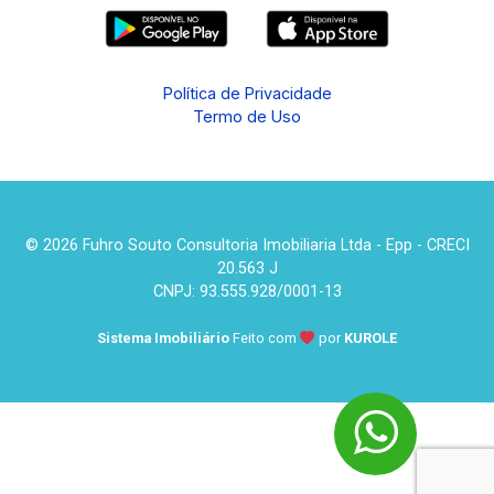
Política de Privacidade
Termo de Uso
© 2026 Fuhro Souto Consultoria Imobiliaria Ltda - Epp - CRECI
20.563 J
CNPJ: 93.555.928/0001-13
Sistema Imobiliário
Feito com
por
KUROLE