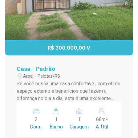
R$ 300.000,00 V
Casa - Padrão
Areal - Pelotas/RS
Se você busca uma casa confortável, com ótimo
espaço externo e benefícios que fazem a
diferença no dia a dia, esta é uma excelente
oportunidade. Localizada em uma região
tranquila e de fácil acesso, o imóvel oferece
2
1
1
68m²
praticidade, economia e um ambiente ideal para
Dorm.
Banho
Garagem
A. Útil
morar bem. Destaques do imóvel: 2 dormitórios,
sendo 1 suíte com closet. Sala de estar