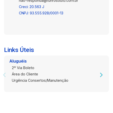
nao-responda@fuhrosouto.com.br
dia. Rua totalmente asfaltada. Entre em contato
Creci: 20.563 J
agora mesmo para mais informações e agende
CNPJ: 93.555.928/0001-13
sua visita. Essa pode ser a casa ideal para você.
Links Úteis
Aluguéis
2º Via Boleto
Área do Cliente
Urgência Consertos/Manutenção