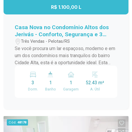
R$ 1.100,00 L
Casa Nova no Condomínio Altos dos
Jerivás - Conforto, Segurança e 3
Dormitórios no Cidade Alta
Três Vendas - Pelotas/RS
Se você procura um lar espaçoso, moderno e em
um dos condomínios mais tranquilos do bairro
Cidade Alta, esta é a oportunidade ideal. Esta
casa nunca habitada, projetada para oferecer
conforto e bem-estar, reúne ambientes amplos,
3
1
1
52.43 m²
excelente iluminação natural e a praticidade que o
Dorm.
Banho
Garagem
A. Útil
seu dia a dia merece. Descrição do Imóvel: 3
dormitórios espaçosos, perfeitos para acomodar
a família com conforto. Sala ampla e iluminada,
ideal para momentos de descanso e convivência.
Cozinha funcional, com excelente aproveitamento
Cód.
48178
de espaço. Banheiro moderno, bem iluminado e