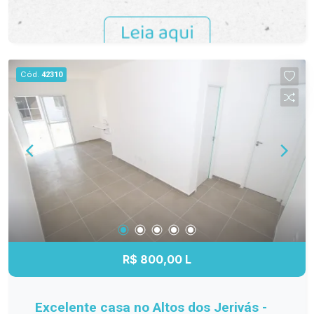
Cód.
42310
R$ 800,00 L
Excelente casa no Altos dos Jerivás -