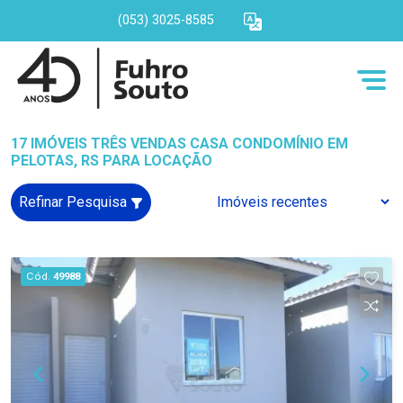
(053) 3025-8585
17 IMÓVEIS TRÊS VENDAS CASA CONDOMÍNIO EM
PELOTAS, RS PARA LOCAÇÃO
Refinar Pesquisa
Cód.
49988