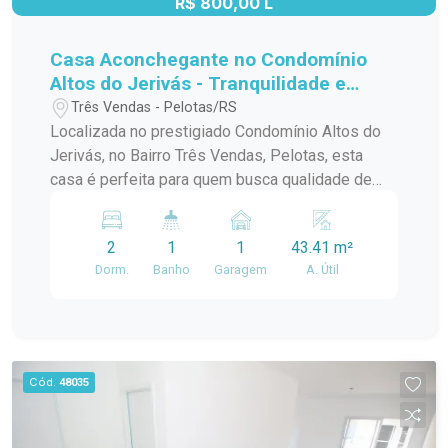
R$ 800,00 L
Casa Aconchegante no Condomínio
Altos do Jerivás - Tranquilidade e
Conforto no Bairro Três Vendas!
Três Vendas - Pelotas/RS
Localizada no prestigiado Condomínio Altos do
Jerivás, no Bairro Três Vendas, Pelotas, esta
casa é perfeita para quem busca qualidade de
vida, segurança e praticidade. Com fácil acesso à
BR-116 e próximo ao bairro Sítio Floresta e
2
1
1
43.41 m²
próxima a escolas, comércios e serviços
Dorm.
Banho
Garagem
A. Útil
essenciais, esta é a escolha ideal para morar
bem! Descrição do Imóvel: - Dois Dormitórios:
Amplos, arejados e bem iluminados, garantindo
conforto para toda a família. - Sala e Cozinha
Conjugada: Espaço integrado e funcional, ideal
Cód.
48035
para otimizar o ambiente e receber convidados. -
Espaço Inteligente: Área projetada para escritório,
perfeita para home office ou estudos com total