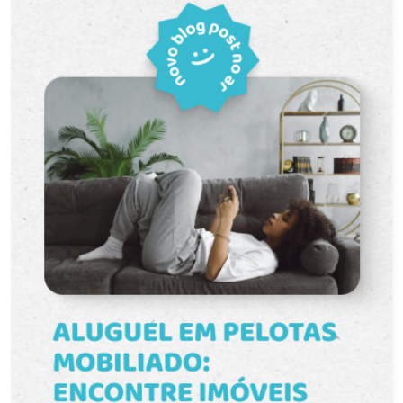
ideal para lazer, jardinagem ou pequenas
reuniões. Área de serviço 1 vaga de garagem
Imóvel nunca habitado com ambientes arejados e
iluminados. O condomínio oferece:
Portaria/segurança Piscina Academia Salão de
festas Áreas verdes e espaços de lazer
Playground Perfeito para famílias pequenas,
casais ou investidores. Pronto para morar!
Excelente oportunidade para quem busca morar
com tranquilidade, segurança e uma ótima
infraestrutura! Agende já sua visita e venha
conhecer seu novo lar!