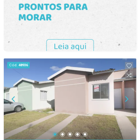
Cód.
48936