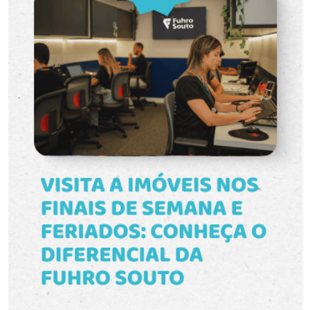
Área externa versátil, perfeita para lazer,
jardinagem ou para os pets. Destaques do
Condomínio: * Condomínio seguro e tranquilo,
com áreas verdes e infraestrutura organizada. *
Localização privilegiada, próximo a escolas,
comércios e opções de transporte. * Ambientes
integrados que garantem conforto e praticidade
no dia a dia. Venha conhecer este imóvel que une
espaço, luminosidade e qualidade de vida em um
dos bairros mais valorizados da cidade! Agende
sua visita e descubra seu novo lar no Altos dos
Jerivás!