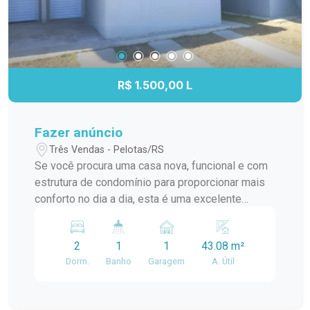
R$ 1.500,00 L
Fazer anúncio
Três Vendas - Pelotas/RS
Se você procura uma casa nova, funcional e com
estrutura de condomínio para proporcionar mais
conforto no dia a dia, esta é uma excelente
oportunidade no condomínio Altos dos Jerivás. O
imóvel combina praticidade, ambientes bem
2
1
1
43.08 m²
iluminados e um espaço externo versátil, ideal
Dorm.
Banho
Garagem
A. Útil
para famílias que valorizam tranquilidade,
segurança e qualidade de vida. Localizada no
bairro Três Vendas, em Pelotas, a casa possui