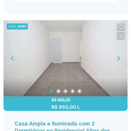
iluminada; Cozinha funcional; Banheiro moderno já
equipado com armário, box e chuveiro; Entregue
com bocais para lâmpadas instalados;
Diferenciais Casa nova, pronta para morar;
Cód.
42959
Excelente iluminação natural e boa circulação de
ar; Condomínio seguro, ambiente tranquilo e
ótima vizinhança; Localização privilegiada
Próxima à Avenida Fernando Osório, com fácil
acesso ao transporte, comércio e serviços
essenciais. Pontos de referência Posto Shell;
Restaurante Estrela; Mercados, escolas e demais
comércios locais; Venha aproveitar todo o
conforto e praticidade que este imóvel oferece.
Agende sua visita e venha conhecer
pessoalmente!
R$ 900,00
R$ 850,00 L
Casa Ampla e Iluminada com 2
Dormitórios no Residencial Altos dos