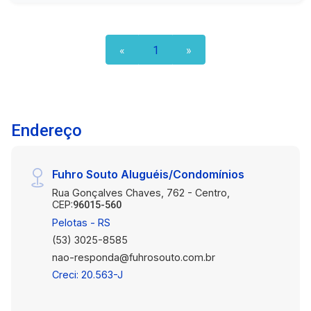
«
1
»
Endereço
Fuhro Souto Aluguéis/Condomínios
Rua Gonçalves Chaves, 762 - Centro,
CEP:
96015-560
Pelotas - RS
(53) 3025-8585
nao-responda@fuhrosouto.com.br
Creci: 20.563-J