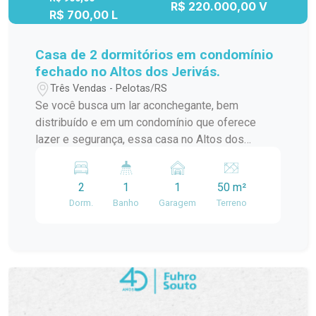
R$ 220.000,00 V
R$ 700,00 L
Casa de 2 dormitórios em condomínio
fechado no Altos dos Jerivás.
Três Vendas - Pelotas/RS
Se você busca um lar aconchegante, bem
distribuído e em um condomínio que oferece
lazer e segurança, essa casa no Altos dos
Jerivás é a escolha perfeita! Com ambientes
bem iluminados e arejados, ela proporciona
2
1
1
50 m²
conforto e bem-estar para toda a família, além de
Dorm.
Banho
Garagem
Terreno
estar em um local com uma infraestrutura
completa. Esta casa aconchegante conta com: 2
dormitórios bem distribuídos e com janelas
amplas, proporcionando ventilação e luz natural.
Cozinha e sala integrada, ideal para momentos de
convivência em família ou com amigos. 1
banheiro social Quintal com espaço ao ar livre,