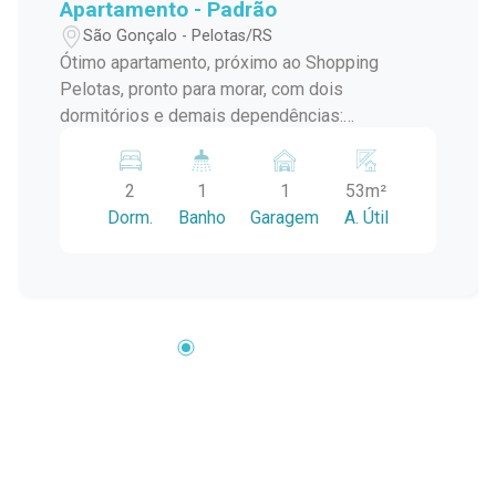
Apartamento - Padrão
São Gonçalo - Pelotas/RS
Ótimo apartamento, próximo ao Shopping
Pelotas, pronto para morar, com dois
dormitórios e demais dependências:
Características do Condomínio: Salão de festas.
Churrasqueiras fechadas. Área de lazer. Vaga de
2
1
1
53m²
estacionamento inclusa. Detalhes do
Dorm.
Banho
Garagem
A. Útil
Apartamento: Sala e Quarto: Painéis decorativos.
Quarto: Cortina e persianas. Cozinha: Móveis
planejados, forno embutido e fogão cooktop.
Quartos: Armários nos dois quartos. Conforto:
Ar-condicionado na sala e no quarto. Banheiro:
Chuveiro já instalado. Quarto 2: Escrivaninha
branca e nichos. Lavanderia: Máquina de lava e
seca inclusa. Este apartamento é ideal para
quem busca conforto, praticidade e segurança
em um só lugar. Marque sua visita