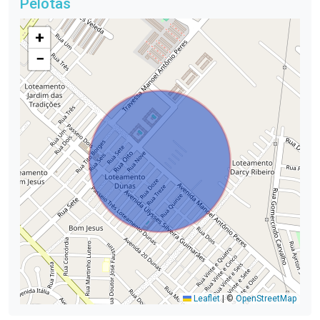
Pelotas
+
−
Leaflet
|
©
OpenStreetMap