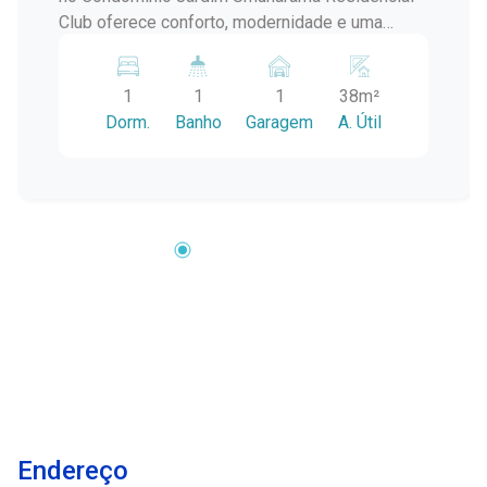
Club oferece conforto, modernidade e uma
infraestrutura completa para você e sua família.
Localizado no Umuharama, próximo ao Shopping
1
1
1
38m²
Pelotas e Parque Una, ele é perfeito para quem
Dorm.
Banho
Garagem
A. Útil
valoriza qualidade de vida e praticidade.
Características do Imóvel: - 1 dormitório: Quarto
bem ventilado e com excelente iluminação
natural. - Sala de estar: Ampla e integrada com
uma sacada, proporcionando espaço para
convivência e lazer. - Churrasqueira privativa:
Localizada na sacada, ideal para reunir amigos e
familiares. - Cozinha prática: Layout funcional
para facilitar o dia a dia. - Banheiro: Moderno,
com acabamentos de qualidade. - Vaga de
estacionamento: Privativa e de fácil acesso.
Diferenciais do Local: * Localizado no Jardim
Umuharama, um empreendimento novo e
Endereço
moderno. * Próximo ao Shopping Pelotas,