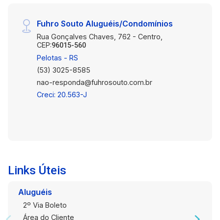
oferecendo opções de lazer, compras e
alimentação. * A poucos minutos do Parque Una,
Fuhro Souto Aluguéis/Condomínios
perfeito para atividades ao ar livre. * Fácil
Rua Gonçalves Chaves, 762 - Centro,
acesso à Avenida Ferreira Viana, garantindo
CEP:
96015-560
mobilidade e conexão com toda a cidade. Ideal
Pelotas - RS
para quem busca um lar aconchegante em uma
(53) 3025-8585
região em pleno crescimento!
nao-responda@fuhrosouto.com.br
Creci: 20.563-J
Links Úteis
Aluguéis
2º Via Boleto
Área do Cliente