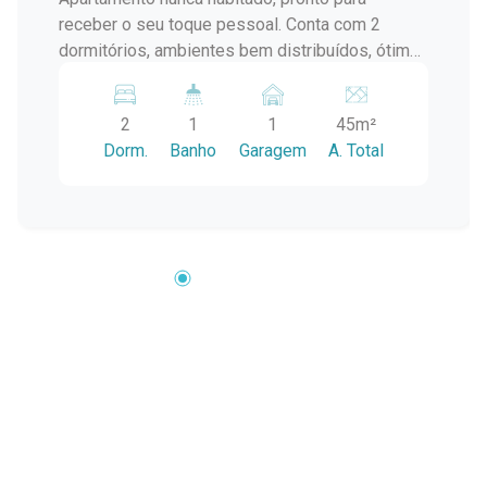
receber o seu toque pessoal. Conta com 2
dormitórios, ambientes bem distribuídos, ótima
iluminação natural e aquela sensação de novo
que faz toda a diferença. Vaga de garagem 2
2
1
1
45m²
quartos Condomínio organizado e seguro
Dorm.
Banho
Garagem
A. Total
Imóvel novo, pronto para morar Ideal para quem
busca conforto, praticidade e tranquilidade em
um só lugar. Entre em contato e agende sua
visita.