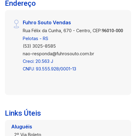
Endereço
Fuhro Souto Vendas
Rua Félix da Cunha, 670 - Centro, CEP:
96010-000
Pelotas - RS
(53) 3025-8585
nao-responda@fuhrosouto.com.br
Creci: 20.563 J
CNPJ: 93.555.928/0001-13
Links Úteis
Aluguéis
2º Via Boleto