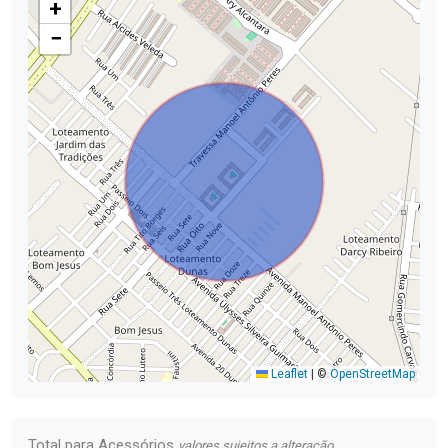
+
−
Leaflet
|
©
OpenStreetMap
Total para Acessórios
valores sujeitos a alteração.