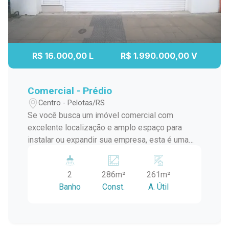
R$ 16.000,00 L
R$ 1.990.000,00 V
Comercial - Prédio
Centro - Pelotas/RS
Se você busca um imóvel comercial com
excelente localização e amplo espaço para
instalar ou expandir sua empresa, esta é uma
oportunidade que merece sua atenção.
Localizado no coração de Pelotas, este prédio
2
286m²
261m²
comercial conta com 261m² de área útil,
Banho
Const.
A. Útil
oferecendo versatilidade e estrutura para
atender diferentes segmentos, como lojas,
escritórios, clínicas, escolas, restaurantes e
diversos outros tipos de negócio. O imóvel está