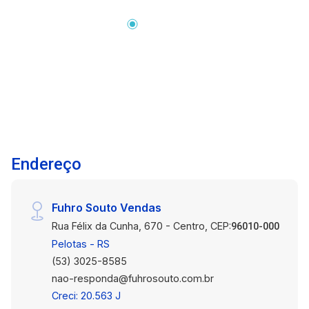
situado em uma região de grande circulação de
pedestres e veículos, proporcionando excelente
visibilidade para sua marca e facilidade de
acesso para clientes e colaboradores.
Características do imóvel: 261m² de área útil
Ambientes amplos e versáteis Estrutura com
diversas possibilidades de adaptação
Excelente aproveitamento dos espaços
Localização estratégica no Centro de Pelotas
Endereço
Fácil acesso e grande fluxo diário de pessoas.
Diferenciais da localização: Região comercial
consolidada Próximo a bancos, lojas, serviços e
Fuhro Souto Vendas
órgãos públicos Fácil acesso ao transporte
Rua Félix da Cunha, 670 - Centro, CEP:
público Excelente visibilidade para o seu
96010-000
negócio Endereço estratégico para fortalecer a
Pelotas - RS
presença da sua empresa. Uma excelente
(53) 3025-8585
oportunidade para empresas que buscam um
nao-responda@fuhrosouto.com.br
espaço amplo, bem localizado e com grande
Creci: 20.563 J