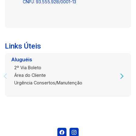
potencial para crescimento. Entre em contato e
CNPJ: 93.555.928/0001-13
agende uma visita para conhecer de perto tudo
o que este imóvel pode oferecer ao seu
negócio.
Links Úteis
Aluguéis
2º Via Boleto
Área do Cliente
Urgência Consertos/Manutenção