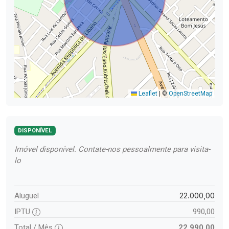
Leaflet
|
©
OpenStreetMap
DISPONÍVEL
Imóvel disponível. Contate-nos pessoalmente para visita-
lo
22.000,00
Aluguel
IPTU
990,00
Total / Mês
22.990,00